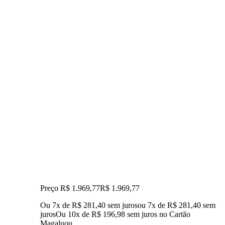
Preço R$ 1.969,77
R$
1.969
,
77
Ou 7x de R$ 281,40 sem juros
ou
7
x de
R$ 281,40
sem
juros
Ou 10x de R$ 196,98 sem juros no Cartão
Magalu
ou