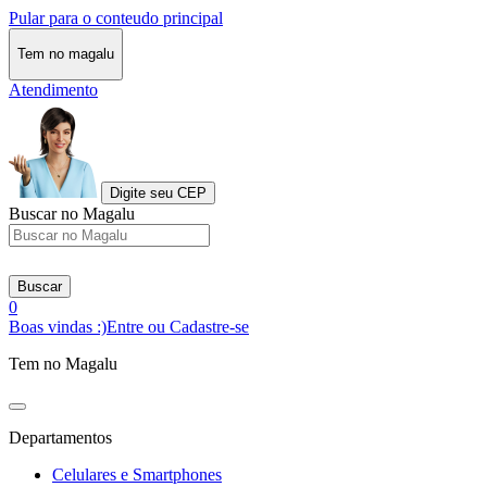
Pular para o conteudo principal
Tem no magalu
Atendimento
Digite seu CEP
Buscar no Magalu
Buscar
0
Boas vindas :)
Entre ou Cadastre-se
Tem no Magalu
Departamentos
Celulares e Smartphones