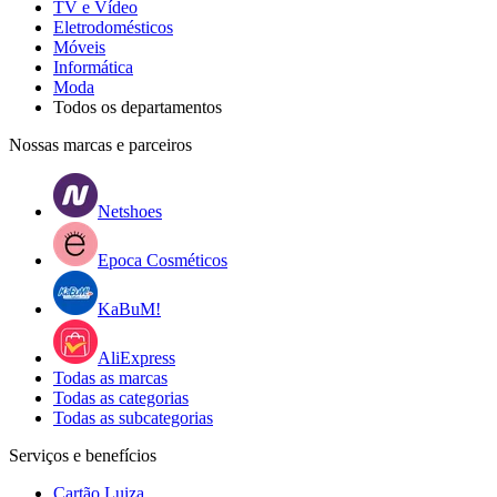
TV e Vídeo
Eletrodomésticos
Móveis
Informática
Moda
Todos os departamentos
Nossas marcas e parceiros
Netshoes
Epoca Cosméticos
KaBuM!
AliExpress
Todas as marcas
Todas as categorias
Todas as subcategorias
Serviços e benefícios
Cartão Luiza