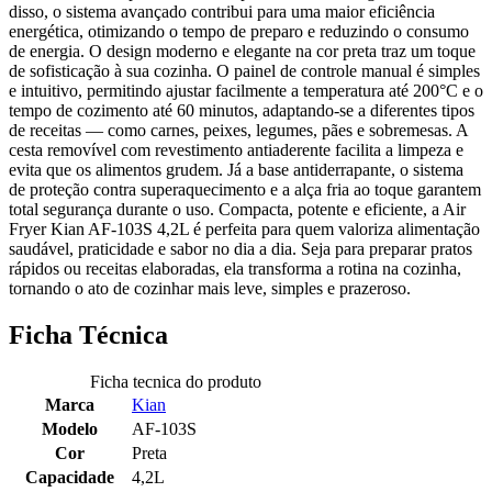
disso, o sistema avançado contribui para uma maior eficiência
energética, otimizando o tempo de preparo e reduzindo o consumo
de energia. O design moderno e elegante na cor preta traz um toque
de sofisticação à sua cozinha. O painel de controle manual é simples
e intuitivo, permitindo ajustar facilmente a temperatura até 200°C e o
tempo de cozimento até 60 minutos, adaptando-se a diferentes tipos
de receitas — como carnes, peixes, legumes, pães e sobremesas. A
cesta removível com revestimento antiaderente facilita a limpeza e
evita que os alimentos grudem. Já a base antiderrapante, o sistema
de proteção contra superaquecimento e a alça fria ao toque garantem
total segurança durante o uso. Compacta, potente e eficiente, a Air
Fryer Kian AF-103S 4,2L é perfeita para quem valoriza alimentação
saudável, praticidade e sabor no dia a dia. Seja para preparar pratos
rápidos ou receitas elaboradas, ela transforma a rotina na cozinha,
tornando o ato de cozinhar mais leve, simples e prazeroso.
Ficha Técnica
Ficha tecnica do produto
Marca
Kian
Modelo
AF-103S
Cor
Preta
Capacidade
4,2L