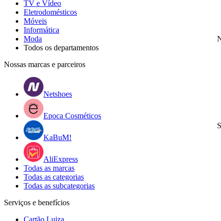
TV e Vídeo
Eletrodomésticos
Móveis
Informática
Moda
N
Todos os departamentos
Nossas marcas e parceiros
Netshoes
Epoca Cosméticos
S
KaBuM!
AliExpress
Todas as marcas
Todas as categorias
Todas as subcategorias
Serviços e benefícios
Cartão Luiza