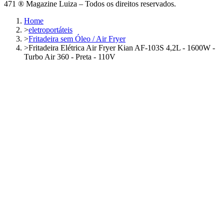
471 ® Magazine Luiza – Todos os direitos reservados.
Home
>
eletroportáteis
>
Fritadeira sem Óleo / Air Fryer
>
Fritadeira Elétrica Air Fryer Kian AF-103S 4,2L - 1600W -
Turbo Air 360 - Preta - 110V