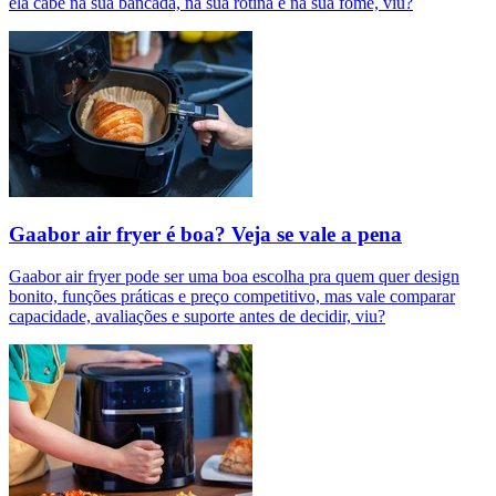
ela cabe na sua bancada, na sua rotina e na sua fome, viu?
Gaabor air fryer é boa? Veja se vale a pena
Gaabor air fryer pode ser uma boa escolha pra quem quer design
bonito, funções práticas e preço competitivo, mas vale comparar
capacidade, avaliações e suporte antes de decidir, viu?