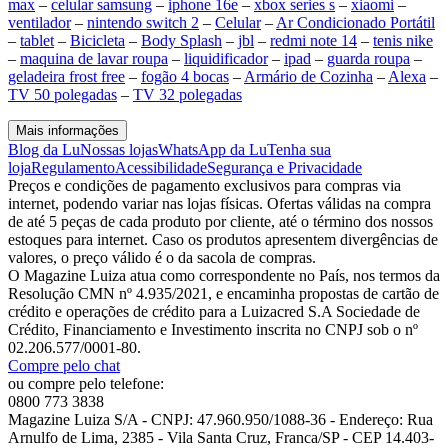
max
–
celular samsung
–
iphone 16e
–
xbox series s
–
xiaomi
–
ventilador
–
nintendo switch 2
–
Celular
–
Ar Condicionado Portátil
–
tablet
–
Bicicleta
–
Body Splash
–
jbl
–
redmi note 14
–
tenis nike
–
maquina de lavar roupa
–
liquidificador
–
ipad
–
guarda roupa
–
geladeira frost free
–
fogão 4 bocas
–
Armário de Cozinha
–
Alexa
–
TV 50 polegadas
–
TV 32 polegadas
Mais informações
Blog da Lu
Nossas lojas
WhatsApp da Lu
Tenha sua
loja
Regulamento
Acessibilidade
Segurança e Privacidade
Preços e condições de pagamento exclusivos para compras via
internet, podendo variar nas lojas físicas. Ofertas válidas na compra
de até 5 peças de cada produto por cliente, até o término dos nossos
estoques para internet. Caso os produtos apresentem divergências de
valores, o preço válido é o da sacola de compras.
O Magazine Luiza atua como correspondente no País, nos termos da
Resolução CMN nº 4.935/2021, e encaminha propostas de cartão de
crédito e operações de crédito para a Luizacred S.A Sociedade de
Crédito, Financiamento e Investimento inscrita no CNPJ sob o nº
02.206.577/0001-80.
Compre pelo chat
ou compre pelo telefone:
0800 773 3838
Magazine Luiza S/A - CNPJ: 47.960.950/1088-36 - Endereço: Rua
Arnulfo de Lima, 2385 - Vila Santa Cruz, Franca/SP - CEP 14.403-