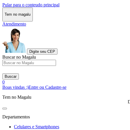
Pular para o conteudo principal
Tem no magalu
Atendimento
Digite seu CEP
Buscar no Magalu
Buscar
0
Boas vindas :)
Entre ou Cadastre-se
Tem no Magalu
D
Departamentos
Celulares e Smartphones