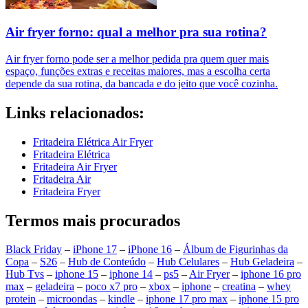
Air fryer forno: qual a melhor pra sua rotina?
Air fryer forno pode ser a melhor pedida pra quem quer mais
espaço, funções extras e receitas maiores, mas a escolha certa
depende da sua rotina, da bancada e do jeito que você cozinha.
Links relacionados:
Fritadeira Elétrica Air Fryer
Fritadeira Elétrica
Fritadeira Air Fryer
Fritadeira Air
Fritadeira Fryer
Termos mais procurados
Black Friday
–
iPhone 17
–
iPhone 16
–
Álbum de Figurinhas da
Copa
–
S26
–
Hub de Conteúdo
–
Hub Celulares
–
Hub Geladeira
–
Hub Tvs
–
iphone 15
–
iphone 14
–
ps5
–
Air Fryer
–
iphone 16 pro
max
–
geladeira
–
poco x7 pro
–
xbox
–
iphone
–
creatina
–
whey
protein
–
microondas
–
kindle
–
iphone 17 pro max
–
iphone 15 pro