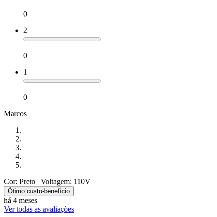
0
2
0
1
0
Marcos
Cor: Preto
| Voltagem: 110V
Ótimo custo-benefício
há 4 meses
Ver todas as avaliações