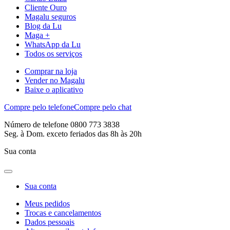
Cliente Ouro
Magalu seguros
Blog da Lu
Maga +
WhatsApp da Lu
Todos os serviços
Comprar na loja
Vender no Magalu
Baixe o aplicativo
Compre pelo telefone
Compre pelo chat
Número de telefone 0800 773 3838
Seg. à Dom. exceto feriados das 8h às 20h
Sua conta
Sua conta
Meus pedidos
Trocas e cancelamentos
Dados pessoais