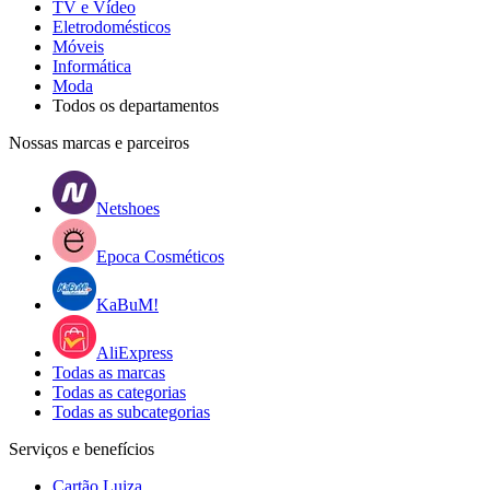
TV e Vídeo
Eletrodomésticos
Móveis
Informática
Moda
Todos os departamentos
Nossas marcas e parceiros
Netshoes
Epoca Cosméticos
KaBuM!
AliExpress
Todas as marcas
Todas as categorias
Todas as subcategorias
Serviços e benefícios
Cartão Luiza