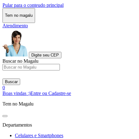
Pular para o conteudo principal
Tem no magalu
Atendimento
Digite seu CEP
Buscar no Magalu
Buscar
0
Boas vindas :)
Entre ou Cadastre-se
Tem no Magalu
Departamentos
Celulares e Smartphones