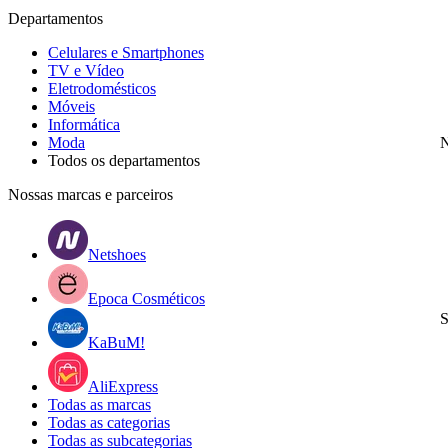
Departamentos
Celulares e Smartphones
TV e Vídeo
Eletrodomésticos
Móveis
Informática
Moda
N
Todos os departamentos
Nossas marcas e parceiros
Netshoes
Epoca Cosméticos
S
KaBuM!
AliExpress
Todas as marcas
Todas as categorias
Todas as subcategorias