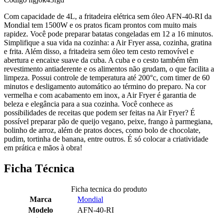
Com capacidade de 4L, a fritadeira elétrica sem óleo AFN-40-RI da
Mondial tem 1500W e os pratos ficam prontos com muito mais
rapidez. Você pode preparar batatas congeladas em 12 a 16 minutos.
Simplifique a sua vida na cozinha: a Air Fryer assa, cozinha, gratina
e frita. Além disso, a fritadeira sem óleo tem cesto removível e
abertura e encaixe suave da cuba. A cuba e o cesto também têm
revestimento antiaderente e os alimentos não grudam, o que facilita a
limpeza. Possui controle de temperatura até 200°c, com timer de 60
minutos e desligamento automático ao término do preparo. Na cor
vermelha e com acabamento em inox, a Air Fryer é garantia de
beleza e elegância para a sua cozinha. Você conhece as
possibilidades de receitas que podem ser feitas na Air Fryer? É
possível preparar pão de queijo vegano, peixe, frango à parmegiana,
bolinho de arroz, além de pratos doces, como bolo de chocolate,
pudim, tortinha de banana, entre outros. É só colocar a criatividade
em prática e mãos à obra!
Ficha Técnica
Ficha tecnica do produto
Marca
Mondial
Modelo
AFN-40-RI