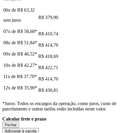
06x de
R$ 63,32
R$ 379,90
sem juros
07x de
R$ 58,68
*
R$ 410,74
08x de
R$ 51,84
*
R$ 414,70
09x de
R$ 46,52
*
R$ 418,69
10x de
R$ 42,27
*
R$ 422,71
11x de
R$ 37,70
*
R$ 414,70
12x de
R$ 35,90
*
R$ 430,81
*Juros: Todos os encargos da operação, como juros, custo de
parcelamento e outras tarifas estão incluídas neste valor.
Calcular frete e prazo
Fechar
Adicionar à sacola