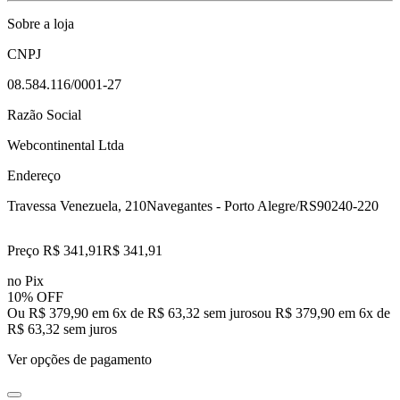
Sobre a loja
CNPJ
08.584.116/0001-27
Razão Social
Webcontinental Ltda
Endereço
Travessa Venezuela, 210
Navegantes - Porto Alegre/RS
90240-220
Preço R$ 341,91
R$
341
,
91
no Pix
10% OFF
Ou R$ 379,90 em 6x de R$ 63,32 sem juros
ou
R$ 379,90
em
6
x de
R$ 63,32
sem juros
Ver opções de pagamento