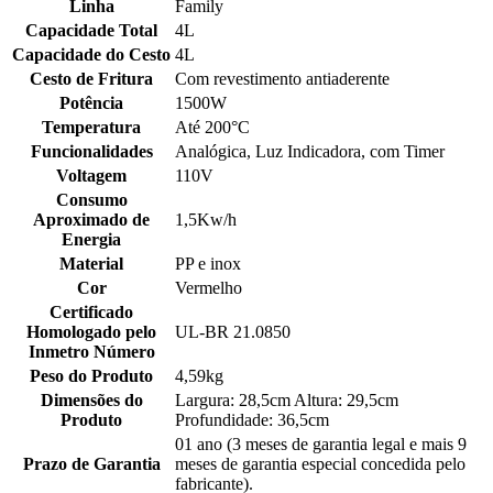
Linha
Family
Capacidade Total
4L
Capacidade do Cesto
4L
Cesto de Fritura
Com revestimento antiaderente
Potência
1500W
Temperatura
Até 200°C
Funcionalidades
Analógica, Luz Indicadora, com Timer
Voltagem
110V
Consumo
Aproximado de
1,5Kw/h
Energia
Material
PP e inox
Cor
Vermelho
Certificado
Homologado pelo
UL-BR 21.0850
Inmetro Número
Peso do Produto
4,59kg
Dimensões do
Largura: 28,5cm Altura: 29,5cm
Produto
Profundidade: 36,5cm
01 ano (3 meses de garantia legal e mais 9
Prazo de Garantia
meses de garantia especial concedida pelo
fabricante).