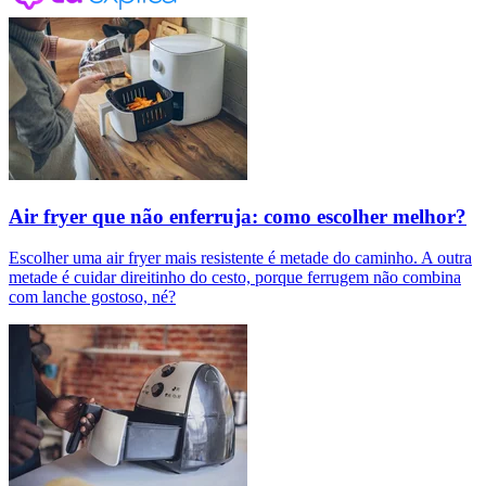
Air fryer que não enferruja: como escolher melhor?
Escolher uma air fryer mais resistente é metade do caminho. A outra
metade é cuidar direitinho do cesto, porque ferrugem não combina
com lanche gostoso, né?