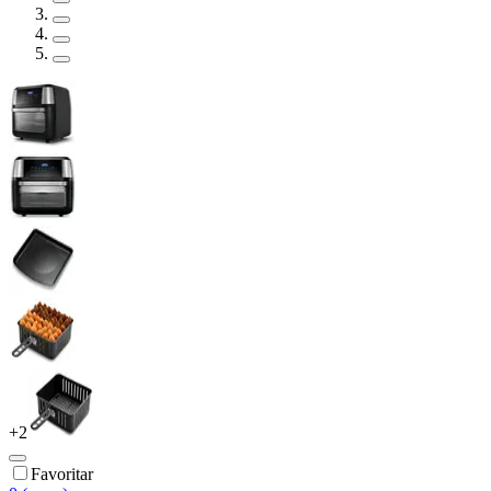
+
2
Favoritar