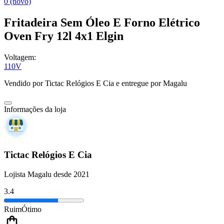
0 (novo)
Fritadeira Sem Óleo E Forno Elétrico
Oven Fry 12l 4x1 Elgin
Voltagem:
110V
Vendido por
Tictac Relógios E Cia
e entregue por
Magalu
Informações da loja
Tictac Relógios E Cia
Lojista Magalu desde 2021
3.4
Ruim
Ótimo