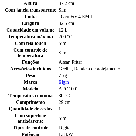
Altura
37,2 cm
Com janela transparente
Sim
Linha
Oven Fry 4 EM 1
Largura
32,5 cm
Capacidade em volume
12 L
Temperatura máxima
200 °C
Com tela touch
Sim
Com controle de
Sim
temperatura
Funções
Assar, Fritar
Acessórios incluídos
Grelha, Bandeja de gotejamento
Peso
7 kg
Marca
Elgin
Modelo
AFO1001
Temperatura mínima
30 °C
Comprimento
29 cm
Quantidade de cestos
1
Com superfície
Sim
antiaderente
Tipos de controle
Digital
Potência
1,8 kW