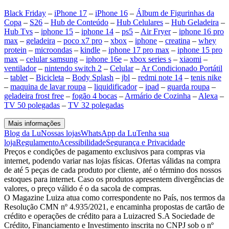
Black Friday
–
iPhone 17
–
iPhone 16
–
Álbum de Figurinhas da
Copa
–
S26
–
Hub de Conteúdo
–
Hub Celulares
–
Hub Geladeira
–
Hub Tvs
–
iphone 15
–
iphone 14
–
ps5
–
Air Fryer
–
iphone 16 pro
max
–
geladeira
–
poco x7 pro
–
xbox
–
iphone
–
creatina
–
whey
protein
–
microondas
–
kindle
–
iphone 17 pro max
–
iphone 15 pro
max
–
celular samsung
–
iphone 16e
–
xbox series s
–
xiaomi
–
ventilador
–
nintendo switch 2
–
Celular
–
Ar Condicionado Portátil
–
tablet
–
Bicicleta
–
Body Splash
–
jbl
–
redmi note 14
–
tenis nike
–
maquina de lavar roupa
–
liquidificador
–
ipad
–
guarda roupa
–
geladeira frost free
–
fogão 4 bocas
–
Armário de Cozinha
–
Alexa
–
TV 50 polegadas
–
TV 32 polegadas
Mais informações
Blog da Lu
Nossas lojas
WhatsApp da Lu
Tenha sua
loja
Regulamento
Acessibilidade
Segurança e Privacidade
Preços e condições de pagamento exclusivos para compras via
internet, podendo variar nas lojas físicas. Ofertas válidas na compra
de até 5 peças de cada produto por cliente, até o término dos nossos
estoques para internet. Caso os produtos apresentem divergências de
valores, o preço válido é o da sacola de compras.
O Magazine Luiza atua como correspondente no País, nos termos da
Resolução CMN nº 4.935/2021, e encaminha propostas de cartão de
crédito e operações de crédito para a Luizacred S.A Sociedade de
Crédito, Financiamento e Investimento inscrita no CNPJ sob o nº