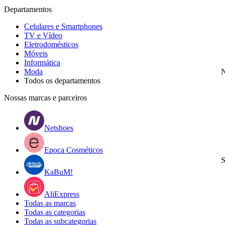
Departamentos
Celulares e Smartphones
TV e Vídeo
Eletrodomésticos
Móveis
Informática
Moda
N
Todos os departamentos
Nossas marcas e parceiros
Netshoes
Epoca Cosméticos
S
KaBuM!
AliExpress
Todas as marcas
Todas as categorias
Todas as subcategorias