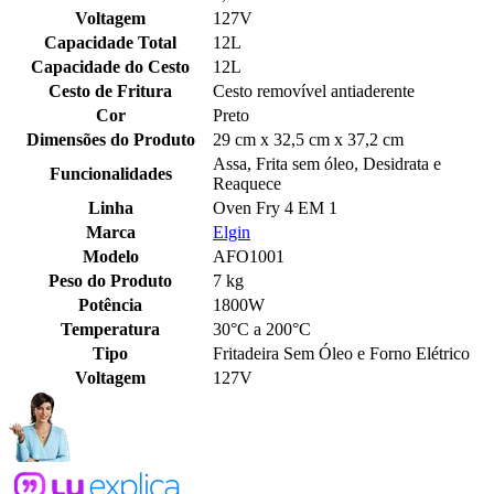
Voltagem
127V
Capacidade Total
12L
Capacidade do Cesto
12L
Cesto de Fritura
Cesto removível antiaderente
Cor
Preto
Dimensões do Produto
29 cm x 32,5 cm x 37,2 cm
Assa, Frita sem óleo, Desidrata e
Funcionalidades
Reaquece
Linha
Oven Fry 4 EM 1
Marca
Elgin
Modelo
AFO1001
Peso do Produto
7 kg
Potência
1800W
Temperatura
30°C a 200°C
Tipo
Fritadeira Sem Óleo e Forno Elétrico
Voltagem
127V