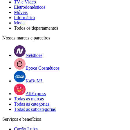
TV e Vídeo
Eletrodomésticos
Móveis
Informática
Moda
Todos os departamentos
Nossas marcas e parceiros
Netshoes
Epoca Cosméticos
KaBuM!
AliExpress
Todas as marcas
Todas as categorias
Todas as subcategorias
Serviços e benefícios
Cartão Luiza