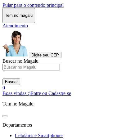
Pular para o conteudo principal
Tem no magalu
Atendimento
Digite seu CEP
Buscar no Magalu
Buscar
0
Boas vindas :)
Entre ou Cadastre-se
Tem no Magalu
Departamentos
Celulares e Smartphones