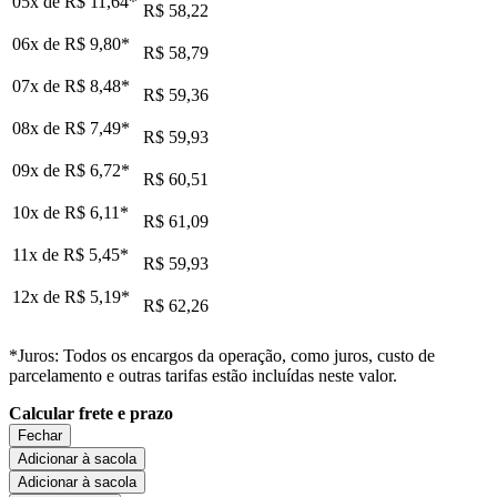
05x de
R$ 11,64
*
R$ 58,22
06x de
R$ 9,80
*
R$ 58,79
07x de
R$ 8,48
*
R$ 59,36
08x de
R$ 7,49
*
R$ 59,93
09x de
R$ 6,72
*
R$ 60,51
10x de
R$ 6,11
*
R$ 61,09
11x de
R$ 5,45
*
R$ 59,93
12x de
R$ 5,19
*
R$ 62,26
*Juros: Todos os encargos da operação, como juros, custo de
parcelamento e outras tarifas estão incluídas neste valor.
Calcular frete e prazo
Fechar
Adicionar à sacola
Adicionar à sacola