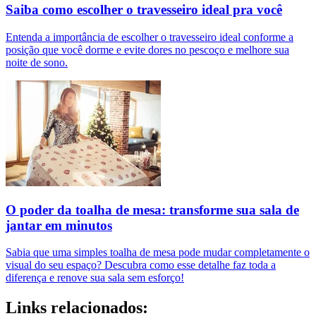
Saiba como escolher o travesseiro ideal pra você
Entenda a importância de escolher o travesseiro ideal conforme a
posição que você dorme e evite dores no pescoço e melhore sua
noite de sono.
O poder da toalha de mesa: transforme sua sala de
jantar em minutos
Sabia que uma simples toalha de mesa pode mudar completamente o
visual do seu espaço? Descubra como esse detalhe faz toda a
diferença e renove sua sala sem esforço!
Links relacionados: