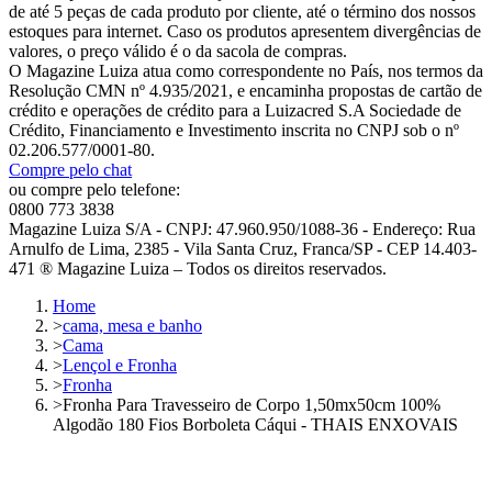
de até 5 peças de cada produto por cliente, até o término dos nossos
estoques para internet. Caso os produtos apresentem divergências de
valores, o preço válido é o da sacola de compras.
O Magazine Luiza atua como correspondente no País, nos termos da
Resolução CMN nº 4.935/2021, e encaminha propostas de cartão de
crédito e operações de crédito para a Luizacred S.A Sociedade de
Crédito, Financiamento e Investimento inscrita no CNPJ sob o nº
02.206.577/0001-80.
Compre pelo chat
ou compre pelo telefone:
0800 773 3838
Magazine Luiza S/A - CNPJ: 47.960.950/1088-36 - Endereço: Rua
Arnulfo de Lima, 2385 - Vila Santa Cruz, Franca/SP - CEP 14.403-
471 ® Magazine Luiza – Todos os direitos reservados.
Home
>
cama, mesa e banho
>
Cama
>
Lençol e Fronha
>
Fronha
>
Fronha Para Travesseiro de Corpo 1,50mx50cm 100%
Algodão 180 Fios Borboleta Cáqui - THAIS ENXOVAIS