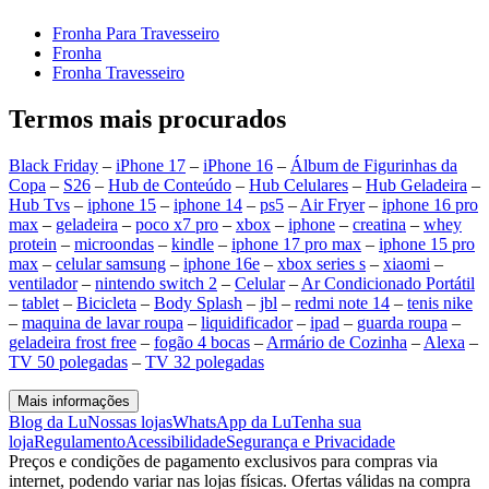
Fronha Para Travesseiro
Fronha
Fronha Travesseiro
Termos mais procurados
Black Friday
–
iPhone 17
–
iPhone 16
–
Álbum de Figurinhas da
Copa
–
S26
–
Hub de Conteúdo
–
Hub Celulares
–
Hub Geladeira
–
Hub Tvs
–
iphone 15
–
iphone 14
–
ps5
–
Air Fryer
–
iphone 16 pro
max
–
geladeira
–
poco x7 pro
–
xbox
–
iphone
–
creatina
–
whey
protein
–
microondas
–
kindle
–
iphone 17 pro max
–
iphone 15 pro
max
–
celular samsung
–
iphone 16e
–
xbox series s
–
xiaomi
–
ventilador
–
nintendo switch 2
–
Celular
–
Ar Condicionado Portátil
–
tablet
–
Bicicleta
–
Body Splash
–
jbl
–
redmi note 14
–
tenis nike
–
maquina de lavar roupa
–
liquidificador
–
ipad
–
guarda roupa
–
geladeira frost free
–
fogão 4 bocas
–
Armário de Cozinha
–
Alexa
–
TV 50 polegadas
–
TV 32 polegadas
Mais informações
Blog da Lu
Nossas lojas
WhatsApp da Lu
Tenha sua
loja
Regulamento
Acessibilidade
Segurança e Privacidade
Preços e condições de pagamento exclusivos para compras via
internet, podendo variar nas lojas físicas. Ofertas válidas na compra