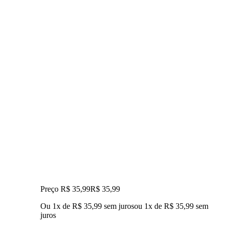
Preço R$ 35,99
R$
35
,
99
Ou 1x de R$ 35,99 sem juros
ou
1
x de
R$ 35,99
sem
juros