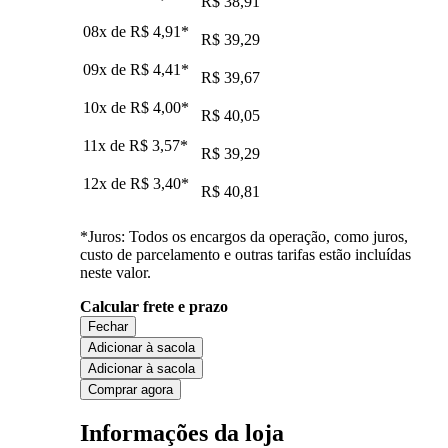
R$ 38,91
08x de
R$ 4,91
*
R$ 39,29
09x de
R$ 4,41
*
R$ 39,67
10x de
R$ 4,00
*
R$ 40,05
11x de
R$ 3,57
*
R$ 39,29
12x de
R$ 3,40
*
R$ 40,81
*Juros: Todos os encargos da operação, como juros,
custo de parcelamento e outras tarifas estão incluídas
neste valor.
Calcular frete e prazo
Fechar
Adicionar à sacola
Adicionar à sacola
Comprar agora
Informações da loja