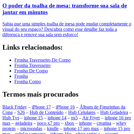
O poder da toalha de mesa: transforme sua sala de
jantar em minutos
Sabia que uma simples toalha de mesa pode mudar completamente o
visual do seu espaço? Descubra como esse detalhe faz toda a
diferença e renove sua sala sem esforço!
Links relacionados:
Fronha Travesseiro De Corpo
Fronha Travesseiro
Fronha De Corpo
Fronha
Fronha Corpo
Termos mais procurados
Black Friday
–
iPhone 17
–
iPhone 16
–
Álbum de Figurinhas da
Copa
–
S26
–
Hub de Conteúdo
–
Hub Celulares
–
Hub Geladeira
–
Hub Tvs
–
iphone 15
–
iphone 14
–
ps5
–
Air Fryer
–
iphone 16 pro
max
–
geladeira
–
poco x7 pro
–
xbox
–
iphone
–
creatina
–
whey
protein
–
microondas
–
kindle
–
iphone 17 pro max
–
iphone 15 pro
max
–
celular samsung
–
iphone 16e
–
xbox series s
–
xiaomi
–