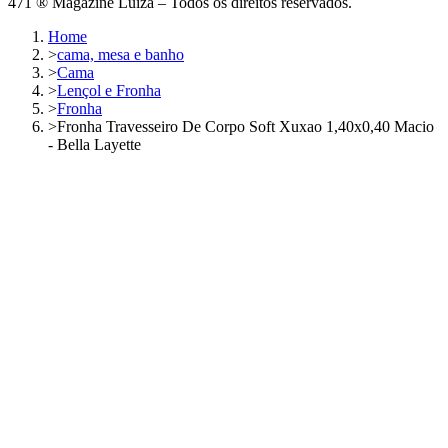
471 ® Magazine Luiza – Todos os direitos reservados.
Home
>
cama, mesa e banho
>
Cama
>
Lençol e Fronha
>
Fronha
>
Fronha Travesseiro De Corpo Soft Xuxao 1,40x0,40 Macio
- Bella Layette