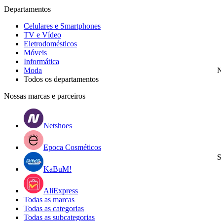
Departamentos
Celulares e Smartphones
TV e Vídeo
Eletrodomésticos
Móveis
Informática
Moda
N
Todos os departamentos
Nossas marcas e parceiros
Netshoes
Epoca Cosméticos
S
KaBuM!
AliExpress
Todas as marcas
Todas as categorias
Todas as subcategorias