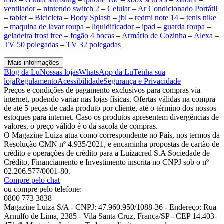
ventilador
–
nintendo switch 2
–
Celular
–
Ar Condicionado Portátil
–
tablet
–
Bicicleta
–
Body Splash
–
jbl
–
redmi note 14
–
tenis nike
–
maquina de lavar roupa
–
liquidificador
–
ipad
–
guarda roupa
–
geladeira frost free
–
fogão 4 bocas
–
Armário de Cozinha
–
Alexa
–
TV 50 polegadas
–
TV 32 polegadas
Mais informações
Blog da Lu
Nossas lojas
WhatsApp da Lu
Tenha sua
loja
Regulamento
Acessibilidade
Segurança e Privacidade
Preços e condições de pagamento exclusivos para compras via
internet, podendo variar nas lojas físicas. Ofertas válidas na compra
de até 5 peças de cada produto por cliente, até o término dos nossos
estoques para internet. Caso os produtos apresentem divergências de
valores, o preço válido é o da sacola de compras.
O Magazine Luiza atua como correspondente no País, nos termos da
Resolução CMN nº 4.935/2021, e encaminha propostas de cartão de
crédito e operações de crédito para a Luizacred S.A Sociedade de
Crédito, Financiamento e Investimento inscrita no CNPJ sob o nº
02.206.577/0001-80.
Compre pelo chat
ou compre pelo telefone:
0800 773 3838
Magazine Luiza S/A - CNPJ: 47.960.950/1088-36 - Endereço: Rua
Arnulfo de Lima, 2385 - Vila Santa Cruz, Franca/SP - CEP 14.403-