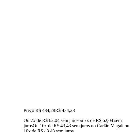
Preço R$ 434,28
R$
434
,
28
Ou 7x de R$ 62,04 sem juros
ou
7
x de
R$ 62,04
sem
juros
Ou 10x de R$ 43,43 sem juros no Cartão Magalu
ou
10
x de
R$ 43,43
sem juros