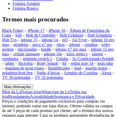
Fruteira Armário
Fruteira Branco
Termos mais procurados
Black Friday
–
iPhone 17
–
iPhone 16
–
Álbum de Figurinhas da
Copa
–
S26
–
Hub de Conteúdo
–
Hub Celulares
–
Hub Geladeira
–
Hub Tvs
–
iphone 15
–
iphone 14
–
ps5
–
Air Fryer
–
iphone 16 pro
max
–
geladeira
–
poco x7 pro
–
xbox
–
iphone
–
creatina
–
whey
protein
–
microondas
–
kindle
–
iphone 17 pro max
–
iphone 15 pro
max
–
celular samsung
–
iphone 16e
–
xbox series s
–
xiaomi
–
ventilador
–
nintendo switch 2
–
Celular
–
Ar Condicionado Portátil
–
tablet
–
Bicicleta
–
Body Splash
–
jbl
–
redmi note 14
–
tenis nike
–
maquina de lavar roupa
–
liquidificador
–
ipad
–
guarda roupa
–
geladeira frost free
–
fogão 4 bocas
–
Armário de Cozinha
–
Alexa
–
TV 50 polegadas
–
TV 32 polegadas
Mais informações
Blog da Lu
Nossas lojas
WhatsApp da Lu
Tenha sua
loja
Regulamento
Acessibilidade
Segurança e Privacidade
Preços e condições de pagamento exclusivos para compras via
internet, podendo variar nas lojas físicas. Ofertas válidas na compra
de até 5 peças de cada produto por cliente, até o término dos nossos
estoques para internet. Caso os produtos apresentem divergências de