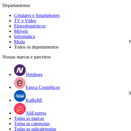
Departamentos
Celulares e Smartphones
TV e Vídeo
Eletrodomésticos
Móveis
Informática
Moda
N
Todos os departamentos
Nossas marcas e parceiros
Netshoes
Epoca Cosméticos
S
KaBuM!
AliExpress
Todas as marcas
Todas as categorias
Todas as subcategorias