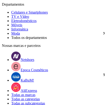
Departamentos
Celulares e Smartphones
TV e Vídeo
Eletrodomésticos
Móveis
Informática
Moda
N
Todos os departamentos
Nossas marcas e parceiros
Netshoes
Epoca Cosméticos
S
KaBuM!
AliExpress
Todas as marcas
Todas as categorias
Todas as subcategorias