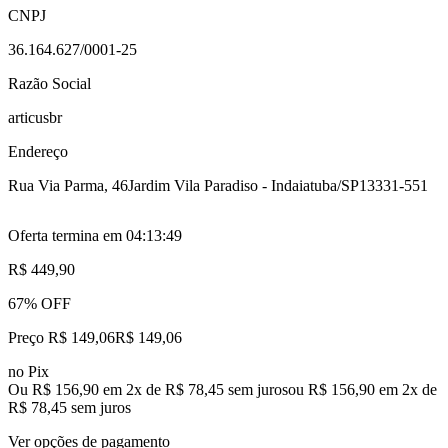
CNPJ
36.164.627/0001-25
Razão Social
articusbr
Endereço
Rua Via Parma, 46
Jardim Vila Paradiso - Indaiatuba/SP
13331-551
Oferta termina em
04:13:48
R$ 449,90
67% OFF
Preço R$ 149,06
R$
149
,
06
no Pix
Ou R$ 156,90 em 2x de R$ 78,45 sem juros
ou
R$ 156,90
em
2
x de
R$ 78,45
sem juros
Ver opções de pagamento