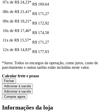
07x de
R$ 24,23
*
R$ 169,64
08x de
R$ 21,41
*
R$ 171,27
09x de
R$ 19,21
*
R$ 172,92
10x de
R$ 17,46
*
R$ 174,58
11x de
R$ 15,57
*
R$ 171,27
12x de
R$ 14,83
*
R$ 177,93
*Juros: Todos os encargos da operação, como juros, custo de
parcelamento e outras tarifas estão incluídas neste valor.
Calcular frete e prazo
Fechar
Adicionar à sacola
Adicionar à sacola
Comprar agora
Informações da loja