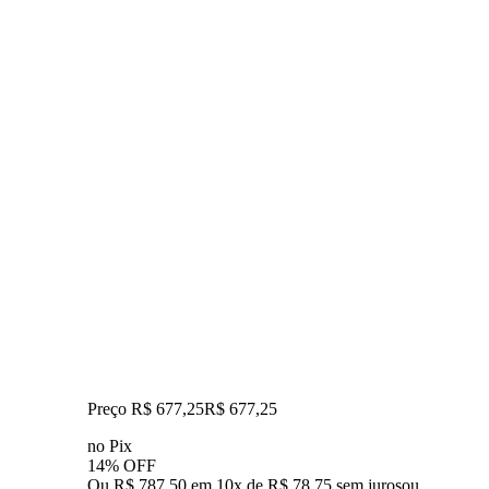
Preço R$ 677,25
R$
677
,
25
no Pix
14% OFF
Ou R$ 787,50 em 10x de R$ 78,75 sem juros
ou