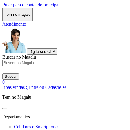
Pular para o conteudo principal
Tem no magalu
Atendimento
Digite seu CEP
Buscar no Magalu
Buscar
0
Boas vindas :)
Entre ou Cadastre-se
Tem no Magalu
Departamentos
Celulares e Smartphones