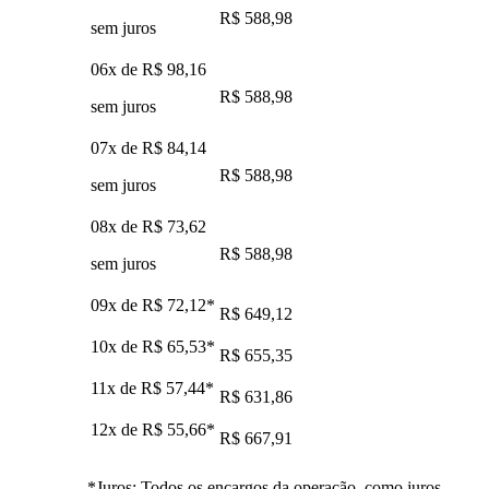
R$ 588,98
sem juros
06x de
R$ 98,16
R$ 588,98
sem juros
07x de
R$ 84,14
R$ 588,98
sem juros
08x de
R$ 73,62
R$ 588,98
sem juros
09x de
R$ 72,12
*
R$ 649,12
10x de
R$ 65,53
*
R$ 655,35
11x de
R$ 57,44
*
R$ 631,86
12x de
R$ 55,66
*
R$ 667,91
*Juros: Todos os encargos da operação, como juros,