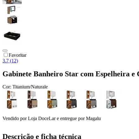
Favoritar
3.7 (12)
Gabinete Banheiro Star com Espelheira e 
Cor:
Titanium/Naturale
Vendido por
Loja DoceLar
e entregue por
Magalu
Descrição e ficha técnica