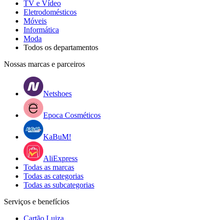
TV e Vídeo
Eletrodomésticos
Móveis
Informática
Moda
Todos os departamentos
Nossas marcas e parceiros
Netshoes
Epoca Cosméticos
KaBuM!
AliExpress
Todas as marcas
Todas as categorias
Todas as subcategorias
Serviços e benefícios
Cartão Luiza