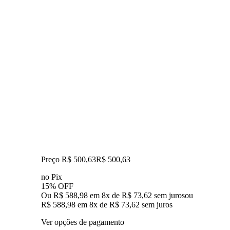
Preço R$ 500,63
R$
500
,
63
no Pix
15% OFF
Ou R$ 588,98 em 8x de R$ 73,62 sem juros
ou
R$ 588,98
em
8
x de
R$ 73,62
sem juros
Ver opções de pagamento