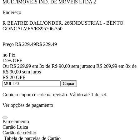
MULTIMOVEIS IND. DE MOVEIS LTDA 2
Endereço
R BEATRIZ DALL'ONDER, 266
INDUSTRIAL - BENTO
GONCALVES/RS
95706-350
Preço R$ 229,49
R$
229
,
49
no Pix
15% OFF
Ou R$ 269,99 em 3x de R$ 90,00 sem juros
ou
R$ 269,99
em
3
x de
R$ 90,00
sem juros
R$ 20 OFF
Copiar
Copie o cupom e cole na revisão. Válido até
1 de set
.
Ver opções de pagamento
Parcelamento
Cartão Luiza
Cartão de crédito
Tabela de parcelas de Cartão