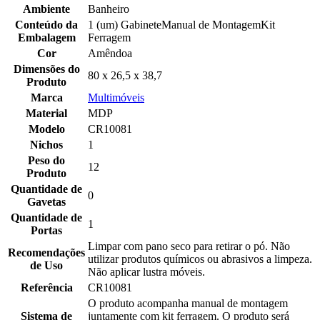
Ambiente
Banheiro
Conteúdo da
1 (um) GabineteManual de MontagemKit
Embalagem
Ferragem
Cor
Amêndoa
Dimensões do
80 x 26,5 x 38,7
Produto
Marca
Multimóveis
Material
MDP
Modelo
CR10081
Nichos
1
Peso do
12
Produto
Quantidade de
0
Gavetas
Quantidade de
1
Portas
Limpar com pano seco para retirar o pó. Não
Recomendações
utilizar produtos químicos ou abrasivos a limpeza.
de Uso
Não aplicar lustra móveis.
Referência
CR10081
O produto acompanha manual de montagem
Sistema de
juntamente com kit ferragem. O produto será