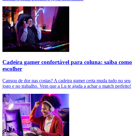
Cadeira gamer confortável para coluna: saiba como
escolher
Cansou de dor nas costas? A cadeira gamer certa muda tudo no seu
jogo e no trabalho. Vem que a Lu te ajuda a achar o match perfeito!