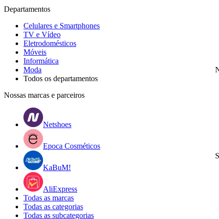
Departamentos
Celulares e Smartphones
TV e Vídeo
Eletrodomésticos
Móveis
Informática
Moda
N
Todos os departamentos
Nossas marcas e parceiros
Netshoes
Epoca Cosméticos
S
KaBuM!
AliExpress
Todas as marcas
Todas as categorias
Todas as subcategorias