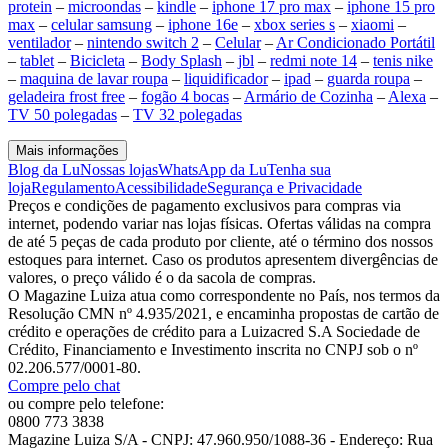
protein
–
microondas
–
kindle
–
iphone 17 pro max
–
iphone 15 pro
max
–
celular samsung
–
iphone 16e
–
xbox series s
–
xiaomi
–
ventilador
–
nintendo switch 2
–
Celular
–
Ar Condicionado Portátil
–
tablet
–
Bicicleta
–
Body Splash
–
jbl
–
redmi note 14
–
tenis nike
–
maquina de lavar roupa
–
liquidificador
–
ipad
–
guarda roupa
–
geladeira frost free
–
fogão 4 bocas
–
Armário de Cozinha
–
Alexa
–
TV 50 polegadas
–
TV 32 polegadas
Mais informações
Blog da Lu
Nossas lojas
WhatsApp da Lu
Tenha sua
loja
Regulamento
Acessibilidade
Segurança e Privacidade
Preços e condições de pagamento exclusivos para compras via
internet, podendo variar nas lojas físicas. Ofertas válidas na compra
de até 5 peças de cada produto por cliente, até o término dos nossos
estoques para internet. Caso os produtos apresentem divergências de
valores, o preço válido é o da sacola de compras.
O Magazine Luiza atua como correspondente no País, nos termos da
Resolução CMN nº 4.935/2021, e encaminha propostas de cartão de
crédito e operações de crédito para a Luizacred S.A Sociedade de
Crédito, Financiamento e Investimento inscrita no CNPJ sob o nº
02.206.577/0001-80.
Compre pelo chat
ou compre pelo telefone:
0800 773 3838
Magazine Luiza S/A - CNPJ: 47.960.950/1088-36 - Endereço: Rua