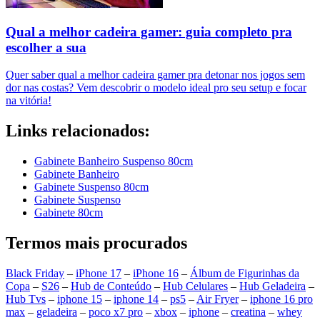
Qual a melhor cadeira gamer: guia completo pra
escolher a sua
Quer saber qual a melhor cadeira gamer pra detonar nos jogos sem
dor nas costas? Vem descobrir o modelo ideal pro seu setup e focar
na vitória!
Links relacionados:
Gabinete Banheiro Suspenso 80cm
Gabinete Banheiro
Gabinete Suspenso 80cm
Gabinete Suspenso
Gabinete 80cm
Termos mais procurados
Black Friday
–
iPhone 17
–
iPhone 16
–
Álbum de Figurinhas da
Copa
–
S26
–
Hub de Conteúdo
–
Hub Celulares
–
Hub Geladeira
–
Hub Tvs
–
iphone 15
–
iphone 14
–
ps5
–
Air Fryer
–
iphone 16 pro
max
–
geladeira
–
poco x7 pro
–
xbox
–
iphone
–
creatina
–
whey