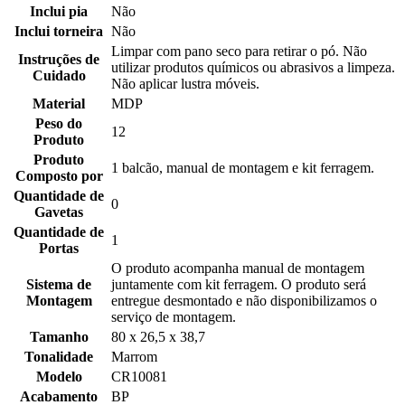
Inclui pia
Não
Inclui torneira
Não
Limpar com pano seco para retirar o pó. Não
Instruções de
utilizar produtos químicos ou abrasivos a limpeza.
Cuidado
Não aplicar lustra móveis.
Material
MDP
Peso do
12
Produto
Produto
1 balcão, manual de montagem e kit ferragem.
Composto por
Quantidade de
0
Gavetas
Quantidade de
1
Portas
O produto acompanha manual de montagem
Sistema de
juntamente com kit ferragem. O produto será
Montagem
entregue desmontado e não disponibilizamos o
serviço de montagem.
Tamanho
80 x 26,5 x 38,7
Tonalidade
Marrom
Modelo
CR10081
Acabamento
BP