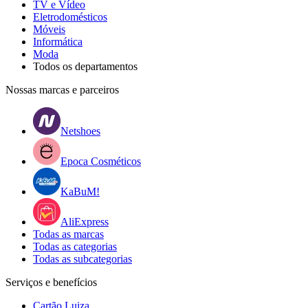
TV e Vídeo
Eletrodomésticos
Móveis
Informática
Moda
Todos os departamentos
Nossas marcas e parceiros
Netshoes
Epoca Cosméticos
KaBuM!
AliExpress
Todas as marcas
Todas as categorias
Todas as subcategorias
Serviços e benefícios
Cartão Luiza