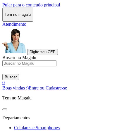
Pular para o conteudo principal
Tem no magalu
Atendimento
Digite seu CEP
Buscar no Magalu
Buscar
0
Boas vindas :)
Entre ou Cadastre-se
Tem no Magalu
Departamentos
Celulares e Smartphones