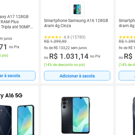
laxy A17 128GB
Smartphone Samsung A16 128GB
Smartph
 RAM Plus
4ram 4g Cinza
4ram 4g
 Tripla até 50MP
4.8 (15780)
em juros
R$ 1.399,90
R$ 1.39
 sem juros
,71
no Pix
9x de R$ 133,22 sem juros
9x de R$ 
9 vez de R$ 133,22 sem juros
R$ 1.031,14
9 vez de 
R$ 
 pix
)
no Pix
ou
ou
(
14% de desconto no pix
)
(
14% de d
ar à sacola
Adicionar à sacola