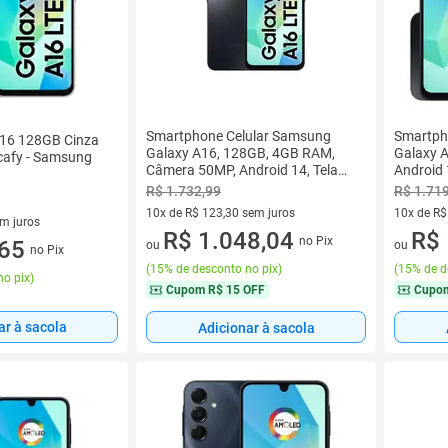
Smartphone Celular Samsung
Smartph
A16 128GB Cinza
Galaxy A16, 128GB, 4GB RAM,
Galaxy 
cafy - Samsung
Câmera 50MP, Android 14, Tela
Android 
6,7 Super AMOLED, Bateria
6,7 Supe
R$ 1.732,99
R$ 1.71
5000mAh, Dual SIM
5000mAh
10x de R$ 123,30 sem juros
10x de R$
em juros
10 vez de R$ 123,30 sem juros
R$ 1.048,04
10 vez de
R$ 
no Pix
 sem juros
,65
ou
ou
no Pix
(
15% de desconto no pix
)
(
15% de d
no pix
)
Cupom
R$ 15 OFF
Cupo
ar à sacola
Adicionar à sacola