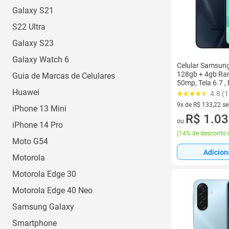
Galaxy S21
S22 Ultra
Galaxy S23
Galaxy Watch 6
Celular Samsung
128gb + 4gb Ra
Guia de Marcas de Celulares
50mp, Tela 6.7 , 
Huawei
5000 Mah Preto
4.8 (
9x de R$ 133,22 s
iPhone 13 Mini
9 vez de R$ 133,22
R$ 1.03
ou
iPhone 14 Pro
(
14% de desconto 
Moto G54
Adicion
Motorola
Motorola Edge 30
Motorola Edge 40 Neo
Samsung Galaxy
Smartphone