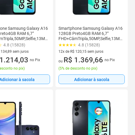
one Samsung Galaxy A16
Smartphone Samsung Galaxy A16
reto4GB RAM 6,7"
128GB Preto4GB RAM 6,7"
Tripla,50MP,Selfie,13MP,Bateria
FHD+CâmTripla,50MP,Selfie,13MP,Bateri
h
5000mAh
4.8 (15828)
4.8 (15828)
 134,89 sem juros
12x de R$ 120,15 sem juros
 R$ 134,89 sem juros
1.214,03
12 vez de R$ 120,15 sem juros
R$ 1.369,66
no Pix
no Pix
ou
esconto no pix
)
(
5% de desconto no pix
)
Adicionar à sacola
Adicionar à sacola