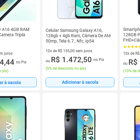
y A16 4GB RAM
Smartph
Celular Samsung Galaxy A16,
Camera Tripla
128GB P
128gb + 4gb Ram, Câmera De Até
FHD+Câm
50mp, Tela 6.7 , Nfc, Ip54
5000mA
10x de R$ 155,00 sem juros
em juros
10x de R$
10 vez de R$ 155,00 sem juros
R$ 1.472,50
no Pix
 sem juros
4,44
10 vez de
R$ 
ou
no Pix
ou
(
5% de desconto no pix
)
 pix
)
(
10% de d
Adicionar à sacola
ar à sacola