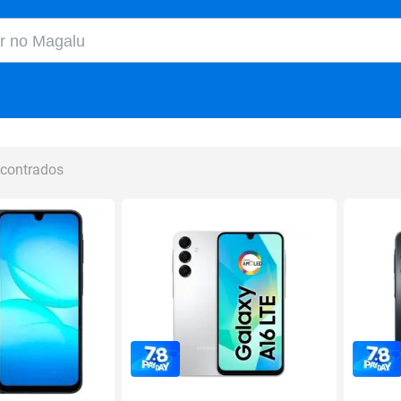
o Magalu
ncontrados