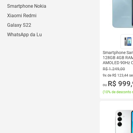
Smartphone Nokia
Xiaomi Redmi
Galaxy S22
WhatsApp da Lu
Smartphone Sa
128GB 4GB RAM 
AMOLED 90Hz 
NFC IP54 Preto
R$ 1.249,00
9x de R$ 123,44 s
9 vez de R$ 123,44
R$ 999
ou
(
10% de desconto 