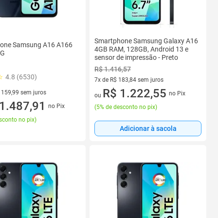
Smartphone Samsung Galaxy A16
one Samsung A16 A166
4GB RAM, 128GB, Android 13 e
5G
sensor de impressão - Preto
R$ 1.416,57
4.8 (6530)
7x de R$ 183,84 sem juros
7 vez de R$ 183,84 sem juros
R$ 1.222,55
 159,99 sem juros
no Pix
ou
 R$ 159,99 sem juros
1.487,91
no Pix
(
5% de desconto no pix
)
sconto no pix
)
Adicionar à sacola