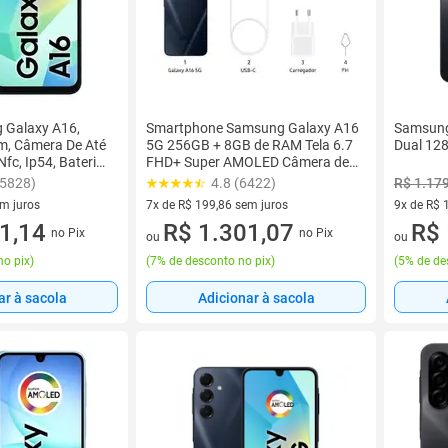
 Galaxy A16,
Smartphone Samsung Galaxy A16
Samsun
m, Câmera De Até
5G 256GB + 8GB de RAM Tela 6.7
Dual 128
Nfc, Ip54, Bateria
FHD+ Super AMOLED Câmera de
50MP - Azul Escuro
15828)
4.8 (6422)
R$ 1.17
em juros
7x de R$ 199,86 sem juros
9x de R$ 
 sem juros
1,14
7 vez de R$ 199,86 sem juros
R$ 1.301,07
9 vez de 
R$ 
no Pix
no Pix
ou
ou
no pix
)
(
7% de desconto no pix
)
(
5% de de
ar à sacola
Adicionar à sacola