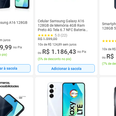
Celular Samsung Galaxy A16
sung A16 128GB
Smartph
128GB de Memória 4GB Ram
128GB 
Preto 4G Tela 6.7 NFC Bateria
5000mAh
5.0 (22)
R$ 1.599,00
em juros
10x de R$ 124,89 sem juros
 sem juros
9,99
no Pix
10x de R$
10 vez de R$ 124,89 sem juros
R$ 1.186,43
no Pix
ou
 pix
)
10 vez de
R$ 
ou
(
5% de desconto no pix
)
(
7% de de
ar à sacola
Adicionar à sacola