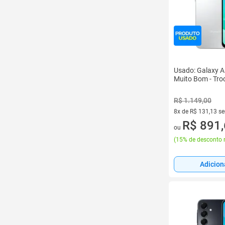
Usado: Galaxy 
Muito Bom - Tro
R$ 1.149,00
8x de R$ 131,13 s
8 vez de R$ 131,13
R$ 891
ou
(
15% de desconto 
Adicion