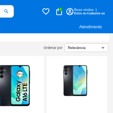
0
Boas vindas :)
Entre ou Cadastre-se
Atendimento
Ordenar por