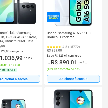
one Celular Samsung
Usado: Samsung A16 256 GB
A16, 128GB, 4GB de RAM,
Branco - Excelente
14, Câmera 50MP, Tela
r AMOLED, Bateria de
9,99
4.8 (15772)
, Dual SIM
R$ 989,00
 122,00 sem juros
8x de R$ 123,61 sem juros
 R$ 122,00 sem juros
1.036,99
no Pix
8 vez de R$ 123,61 sem juros
R$ 890,01
no Pix
ou
esconto no pix
)
(
10% de desconto no pix
)
m
R$ 15 OFF
Adicionar à sacola
Adicionar à sacola