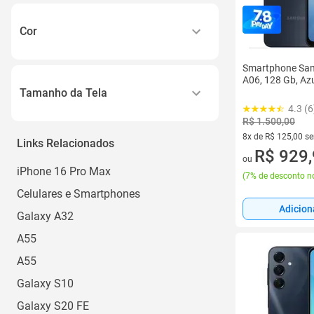
Cor
Amarelo
Smartphone Sa
A06, 128 Gb, Az
Azul
Tamanho da Tela
Branco
4.3 (6
R$ 1.500,00
6 a 6.9
Cinza
8x de R$ 125,00 s
Links Relacionados
Prata
8 vez de R$ 125,00
R$ 929
ou
iPhone 16 Pro Max
Ver todos
(
7% de desconto no
Celulares e Smartphones
Adicion
Galaxy A32
A55
A55
Galaxy S10
Galaxy S20 FE