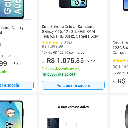
Smartphone Celular Samsung
msung Galaxy
Galaxy A16, 128GB, 4GB RAM,
ul
Tela 6,6 FHD 90Hz, Câmera 50MP,
Android 14, Bateria 5000mAh,
5.0 (2)
Smartph
)
Dual SIM, Cor Preto
R$ 1.399,99
128GB 4
Câmera 
10x de R$ 125,10 sem juros
em juros
10 vez de R$ 125,10 sem juros
R$ 1.075,85
no Pix
 sem juros
,99
ou
no Pix
R$ 1.19
(
14% de desconto no pix
)
 pix
)
8x de R$ 
Cupom
R$ 20 OFF
8 vez de 
R$ 
ou
ar à sacola
Adicionar à sacola