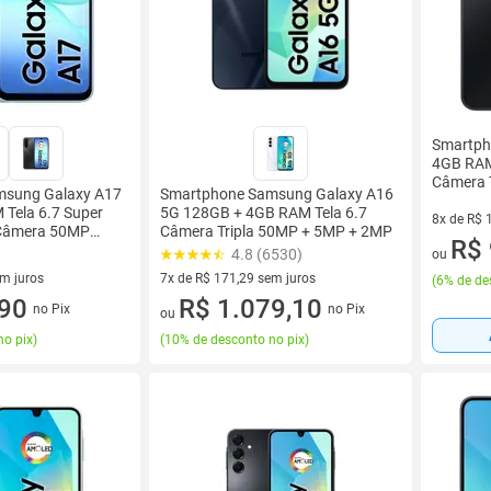
Smartph
4GB RAM
Câmera T
msung Galaxy A17
Smartphone Samsung Galaxy A16
Samsun
Tela 6.7 Super
5G 128GB + 4GB RAM Tela 6.7
8x de R$ 
Câmera 50MP
Câmera Tripla 50MP + 5MP + 2MP
8 vez de 
R$ 
4.8 (6530)
ou
em juros
7x de R$ 171,29 sem juros
(
6% de de
 sem juros
,90
7 vez de R$ 171,29 sem juros
R$ 1.079,10
no Pix
no Pix
ou
no pix
)
(
10% de desconto no pix
)