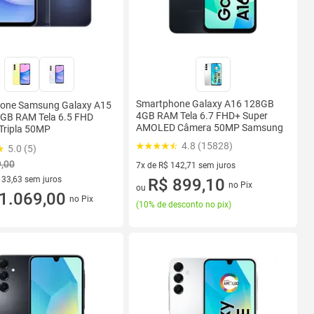
Smartphone Galaxy A16 128GB
one Samsung Galaxy A15
4GB RAM Tela 6.7 FHD+ Super
GB RAM Tela 6.5 FHD
AMOLED Câmera 50MP Samsung
Tripla 50MP
4.8 (15828)
5.0 (5)
9,00
7x de R$ 142,71 sem juros
133,63 sem juros
7 vez de R$ 142,71 sem juros
R$ 899,10
no Pix
ou
R$ 133,63 sem juros
1.069,00
no Pix
(
10% de desconto no pix
)