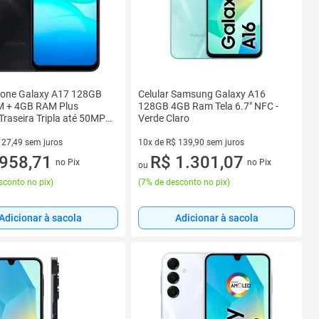
one Galaxy A17 128GB
Celular Samsung Galaxy A16
 + 4GB RAM Plus
128GB 4GB Ram Tela 6.7" NFC -
raseira Tripla até 50MP
Verde Claro
g
127,49 sem juros
10x de R$ 139,90 sem juros
R$ 127,49 sem juros
958,71
10 vez de R$ 139,90 sem juros
R$ 1.301,07
no Pix
no Pix
ou
sconto no pix
)
(
7% de desconto no pix
)
Adicionar à sacola
Adicionar à sacola