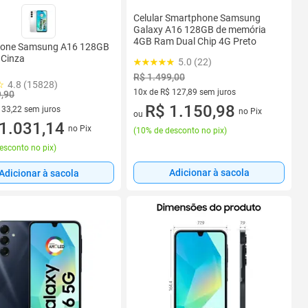
Celular Smartphone Samsung
Galaxy A16 128GB de memória
4GB Ram Dual Chip 4G Preto
one Samsung A16 128GB
 Cinza
5.0 (22)
R$ 1.499,00
4.8 (15828)
10x de R$ 127,89 sem juros
9,90
10 vez de R$ 127,89 sem juros
R$ 1.150,98
133,22 sem juros
no Pix
ou
R$ 133,22 sem juros
1.031,14
no Pix
(
10% de desconto no pix
)
esconto no pix
)
Adicionar à sacola
Adicionar à sacola