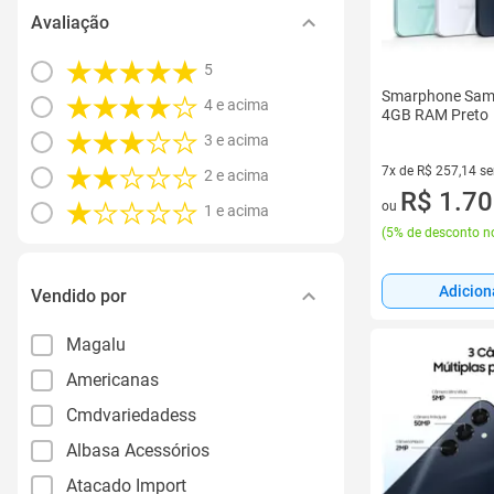
Avaliação
5
Smarphone Sam
4 e acima
4GB RAM Preto
3 e acima
7x de R$ 257,14 s
2 e acima
7 vez de R$ 257,14
R$ 1.70
ou
1 e acima
(
5% de desconto no
Adicion
Vendido por
Magalu
Americanas
Cmdvariedadess
Albasa Acessórios
Atacado Import