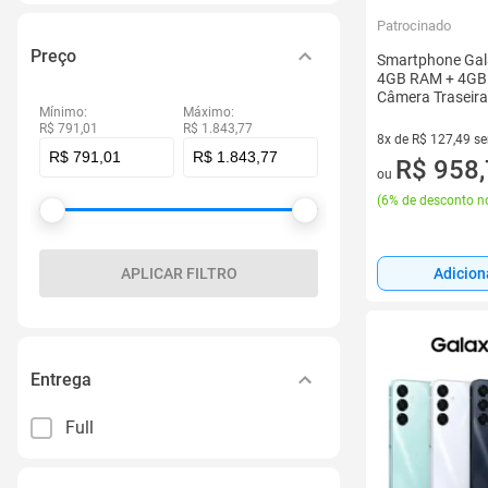
Patrocinado
Preço
Smartphone Ga
4GB RAM + 4GB
Câmera Traseira
Mínimo:
Máximo:
Samsung
R$ 791,01
R$ 1.843,77
8x de R$ 127,49 s
8 vez de R$ 127,49
R$ 958
ou
(
6% de desconto no
APLICAR FILTRO
Adicion
Entrega
Full