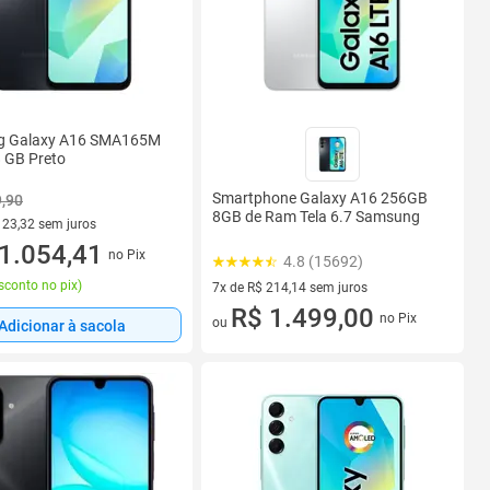
g Galaxy A16 SMA165M
 GB Preto
Smartphone Galaxy A16 256GB
9,90
8GB de Ram Tela 6.7 Samsung
123,32 sem juros
R$ 123,32 sem juros
1.054,41
no Pix
4.8 (15692)
sconto no pix
)
7x de R$ 214,14 sem juros
7 vez de R$ 214,14 sem juros
R$ 1.499,00
no Pix
ou
Adicionar à sacola