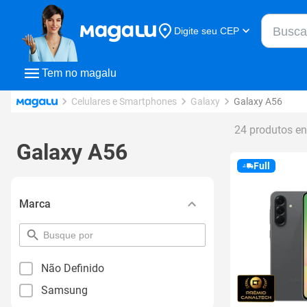
Buscar n
Digite seu CEP
Buscar
Tem no magalu
Celulares e Smartphones
Galaxy
Galaxy A56
24 produtos e
Galaxy A56
Full
Marca
pesquisar
por
filtro
Não Definido
Samsung