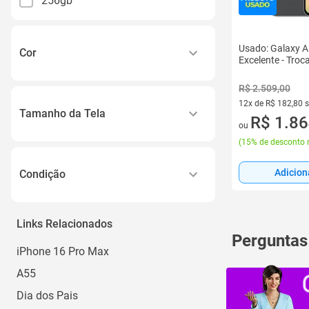
256gb
Usado: Galaxy 
Cor
Excelente - Tro
Preto
R$ 2.509,00
Cinza
12x de R$ 182,80 
Tamanho da Tela
12 vez de R$ 182,8
R$ 1.86
Rosa
ou
6 a 6.9
(
15% de desconto 
Verde
Acima de 10
Adicion
Condição
Novo
Links Relacionados
Usado
Perguntas
iPhone 16 Pro Max
A55
Dia dos Pais