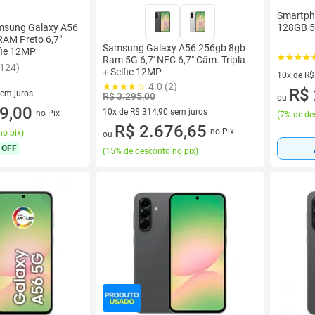
Smartph
128GB 
msung Galaxy A56
AM Preto 6,7"
Samsung Galaxy A56 256gb 8gb
fie 12MP
Ram 5G 6,7' NFC 6,7" Câm. Tripla
9124)
+ Selfie 12MP
10x de R$
4.0 (2)
10 vez de
R$ 
sem juros
R$ 3.295,00
ou
1 sem juros
9,00
10x de R$ 314,90 sem juros
no Pix
(
7% de de
10 vez de R$ 314,90 sem juros
R$ 2.676,65
no Pix
no pix
)
ou
 OFF
(
15% de desconto no pix
)