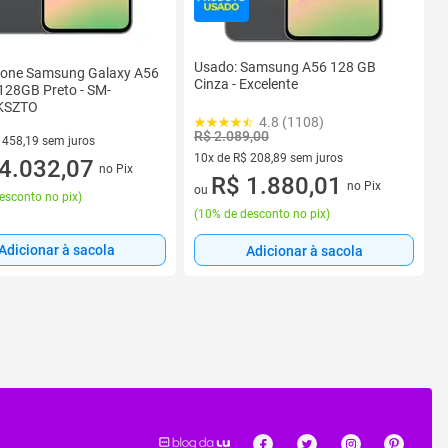
Usado: Samsung A56 128 GB
one Samsung Galaxy A56
Cinza - Excelente
128GB Preto - SM-
KSZTO
4.8 (1108)
R$ 2.089,00
 458,19 sem juros
10x de R$ 208,89 sem juros
 R$ 458,19 sem juros
4.032,07
no Pix
10 vez de R$ 208,89 sem juros
R$ 1.880,01
no Pix
ou
esconto no pix
)
(
10% de desconto no pix
)
Adicionar à sacola
Adicionar à sacola