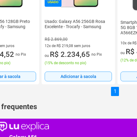
A56 128GB Preto
Usado: Galaxy A56 256GB Rosa
Smartph
cafy - Samsung
Excelente - Trocafy - Samsung
5G 8GB 
A566EZ
R$ 2.869,00
10x de R$
sem juros
12x de R$ 219,08 sem juros
10 vez de
R$ 
0 sem juros
4,52
12 vez de R$ 219,08 sem juros
R$ 2.234,65
ou
no Pix
no Pix
ou
(
12% de d
no pix
)
(
15% de desconto no pix
)
ar à sacola
Adicionar à sacola
1
 frequentes