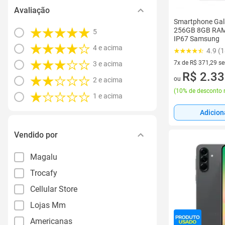
Avaliação
Smartphone Gal
256GB 8GB RA
5
IP67 Samsung
4 e acima
4.9 (1
7x de R$ 371,29 s
3 e acima
7 vez de R$ 371,29
R$ 2.33
ou
2 e acima
(
10% de desconto 
1 e acima
Adicion
Vendido por
Magalu
Trocafy
Cellular Store
Lojas Mm
Americanas