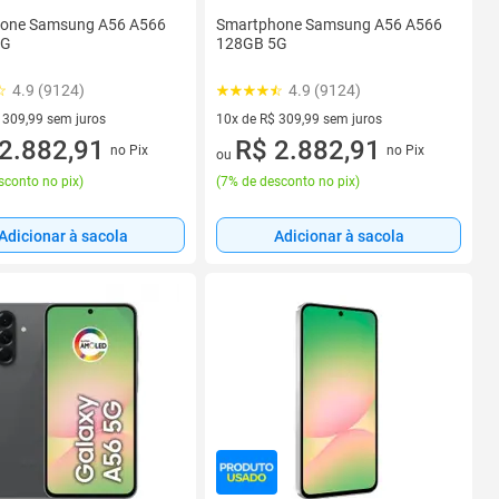
one Samsung A56 A566
Smartphone Samsung A56 A566
5G
128GB 5G
4.9 (9124)
4.9 (9124)
 309,99 sem juros
10x de R$ 309,99 sem juros
 R$ 309,99 sem juros
2.882,91
10 vez de R$ 309,99 sem juros
R$ 2.882,91
no Pix
no Pix
ou
sconto no pix
)
(
7% de desconto no pix
)
Adicionar à sacola
Adicionar à sacola