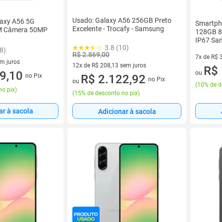
Usado: Galaxy A56 256GB Preto
axy A56 5G
Smartph
Excelente - Trocafy - Samsung
M Câmera 50MP
128GB 
IP67 Sa
3.8 (10)
8)
R$ 2.869,00
7x de R$ 
em juros
12x de R$ 208,13 sem juros
7 vez de 
R$ 
 sem juros
9,10
ou
no Pix
12 vez de R$ 208,13 sem juros
R$ 2.122,92
no Pix
ou
(
10% de d
no pix
)
(
15% de desconto no pix
)
ar à sacola
Adicionar à sacola