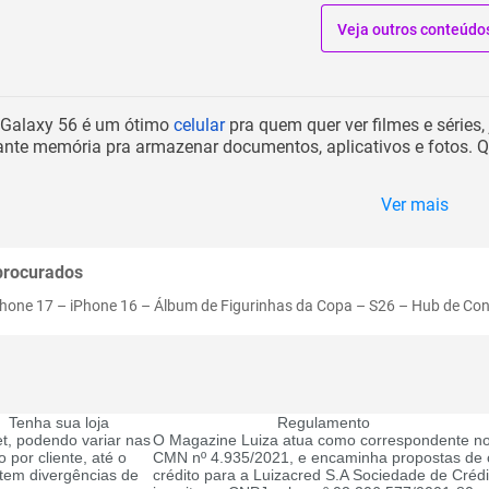
Veja outros conteúdo
- Galaxy 56 é um ótimo
celular
pra quem quer ver filmes e séries,
ante memória pra armazenar documentos, aplicativos e fotos. 
Ver mais
procurados
Phone 17
–
iPhone 16
–
Álbum de Figurinhas da Copa
–
S26
–
Hub de Co
Tenha sua loja
Regulamento
t, podendo variar nas
O Magazine Luiza atua como correspondente no
 por cliente, até o
CMN nº 4.935/2021, e encaminha propostas de c
tem divergências de
crédito para a Luizacred S.A Sociedade de Créd