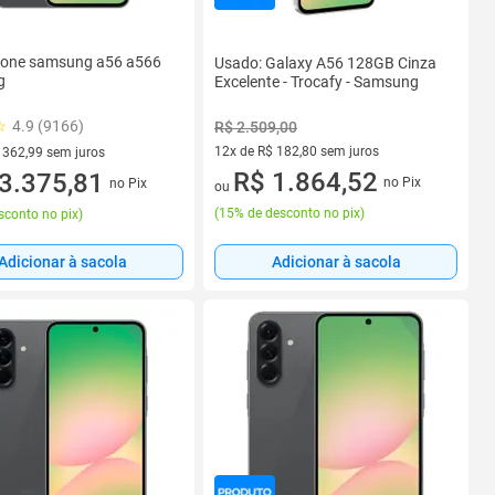
one samsung a56 a566
Usado: Galaxy A56 128GB Cinza
g
Excelente - Trocafy - Samsung
4.9 (9166)
R$ 2.509,00
12x de R$ 182,80 sem juros
 362,99 sem juros
12 vez de R$ 182,80 sem juros
R$ 1.864,52
 R$ 362,99 sem juros
3.375,81
no Pix
no Pix
ou
(
15% de desconto no pix
)
sconto no pix
)
Adicionar à sacola
Adicionar à sacola