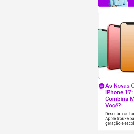
As Novas C
iPhone 17:
Combina M
Você?
Descubra os ton
Apple trouxe p
geração e esco
favorito!