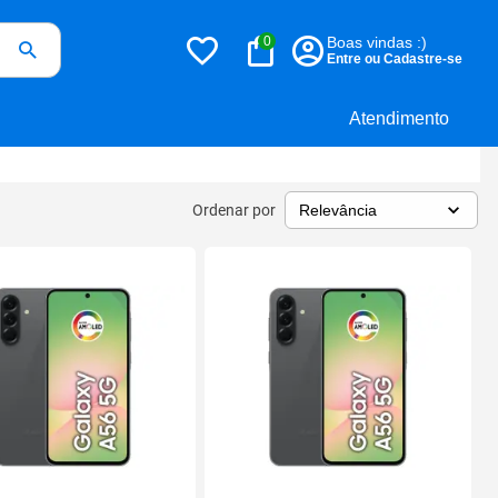
0
Boas vindas :)
Entre ou Cadastre-se
Atendimento
Ordenar por