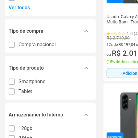
Ver todos
Usado: Galaxy 
Muito Bom - Tro
Tipo de compra
1.0 (4
R$ 2.719,00
Compra nacional
12x de R$ 197,84 
12 vez de R$ 197,8
R$ 2.01
ou
(
15% de desconto 
Tipo de produto
Adicion
Smartphone
Tablet
Armazenamento Interno
128gb