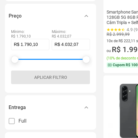
Smartphone Sa
Preço
128GB 5G 8GB R
Câm Tripla + Sel
4.9 (
Mínimo:
Máximo:
R$ 2.999,99
R$ 1.790,10
R$ 4.032,07
10x de R$ 222,11 
10 vez de R$ 222,1
R$ 1.99
ou
(
10% de desconto 
Cupom
R$ 100
APLICAR FILTRO
Entrega
Full