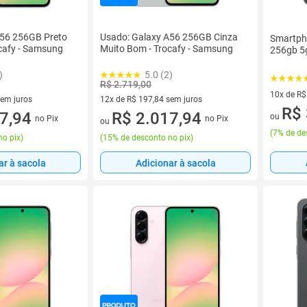
A56 256GB Preto
Usado: Galaxy A56 256GB Cinza
Smartph
cafy - Samsung
Muito Bom - Trocafy - Samsung
256gb 5
)
5.0 (2)
R$ 2.719,00
10x de R$
sem juros
12x de R$ 197,84 sem juros
10 vez de
R$ 
4 sem juros
7,94
12 vez de R$ 197,84 sem juros
R$ 2.017,94
ou
no Pix
no Pix
ou
(
7% de de
no pix
)
(
15% de desconto no pix
)
ar à sacola
Adicionar à sacola