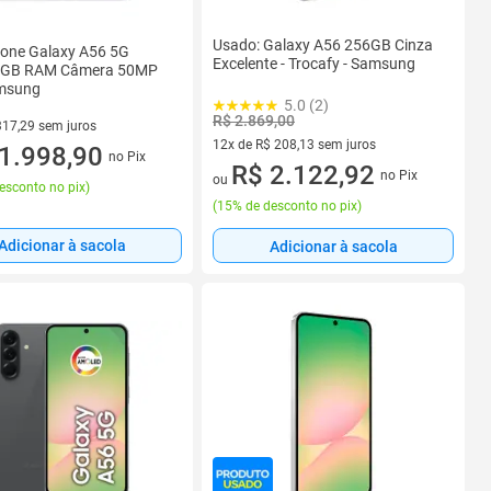
Usado: Galaxy A56 256GB Cinza
one Galaxy A56 5G
Excelente - Trocafy - Samsung
8GB RAM Câmera 50MP
msung
5.0 (2)
R$ 2.869,00
317,29 sem juros
12x de R$ 208,13 sem juros
R$ 317,29 sem juros
1.998,90
no Pix
12 vez de R$ 208,13 sem juros
R$ 2.122,92
no Pix
ou
esconto no pix
)
(
15% de desconto no pix
)
Adicionar à sacola
Adicionar à sacola