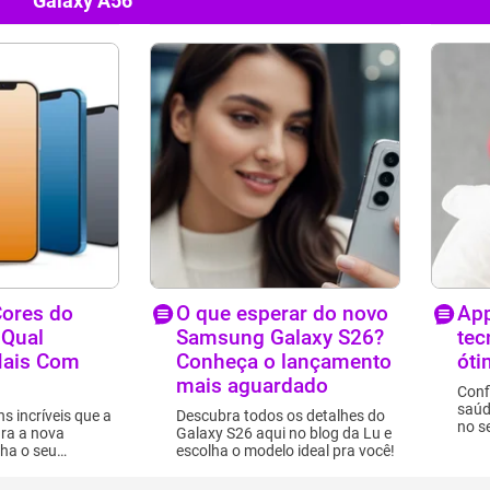
Galaxy A56
ores do
O que esperar do novo
App
 Qual
Samsung Galaxy S26?
tec
ais Com
Conheça o lançamento
óti
mais aguardado
Conf
saúd
s incríveis que a
Descubra todos os detalhes do
no s
ara a nova
Galaxy S26 aqui no blog da Lu e
lha o seu
escolha o modelo ideal pra você!