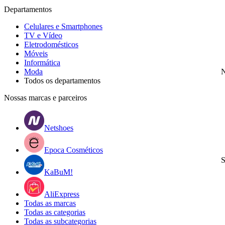
Departamentos
Celulares e Smartphones
TV e Vídeo
Eletrodomésticos
Móveis
Informática
Moda
N
Todos os departamentos
Nossas marcas e parceiros
Netshoes
Epoca Cosméticos
S
KaBuM!
AliExpress
Todas as marcas
Todas as categorias
Todas as subcategorias