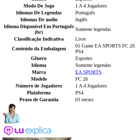
Modo De Jogo
1 A 4 Jogadores
Idiomas De Legendas
Português
Idiomas De áudio
Inglês
Idioma Disponível Em Português
Somente legendas
(br)
Classificação Indicativa
Livre
01 Game EA SPORTS FC 26
Conteúdo da Embalagem
PS4
Gênero
Esportes
Idioma
Somente legendas
Marca
EA SPORTS
Modelo
FC 26
Número de Jogadores
1 A 4 Jogadores
Plataforma
PS4
Prazo de Garantia
03 meses