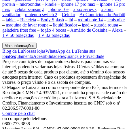
protein
–
microondas
–
kindle
–
iphone 17 pro max
–
iphone 15 pro
max
–
celular samsung
–
iphone 16e
–
xbox series s
–
xiaomi
–
ventilador
–
nintendo switch 2
–
Celular
–
Ar Condicionado Portátil
–
tablet
–
Bicicleta
–
Body Splash
–
jbl
–
redmi note 14
–
tenis nike
–
maquina de lavar roupa
–
liquidificador
–
ipad
–
guarda roupa
–
geladeira frost free
–
fogão 4 bocas
–
Armário de Cozinha
–
Alexa
–
TV 50 polegadas
–
TV 32 polegadas
Mais informações
Blog da Lu
Nossas lojas
WhatsApp da Lu
Tenha sua
loja
Regulamento
Acessibilidade
Segurança e Privacidade
Preços e condições de pagamento exclusivos para compras via
internet, podendo variar nas lojas físicas. Ofertas válidas na compra
de até 5 peças de cada produto por cliente, até o término dos nossos
estoques para internet. Caso os produtos apresentem divergências de
valores, o preço válido é o da sacola de compras.
O Magazine Luiza atua como correspondente no País, nos termos da
Resolução CMN nº 4.935/2021, e encaminha propostas de cartão de
crédito e operações de crédito para a Luizacred S.A Sociedade de
Crédito, Financiamento e Investimento inscrita no CNPJ sob o nº
02.206.577/0001-80.
Compre pelo chat
ou compre pelo telefone:
0800 773 3838
Magazine Luiza S/A - CNPJ: 47.960.950/1088-36 - Endereço: Rua