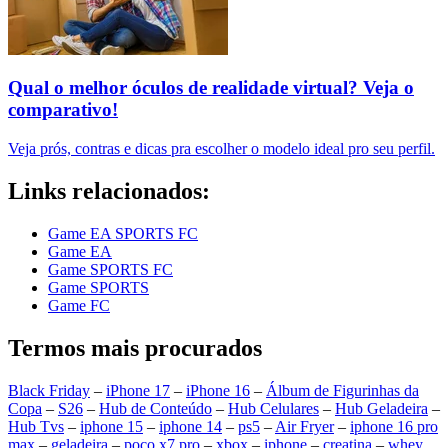
Qual o melhor óculos de realidade virtual? Veja o
comparativo!
Veja prós, contras e dicas pra escolher o modelo ideal pro seu perfil.
Links relacionados:
Game EA SPORTS FC
Game EA
Game SPORTS FC
Game SPORTS
Game FC
Termos mais procurados
Black Friday
–
iPhone 17
–
iPhone 16
–
Álbum de Figurinhas da
Copa
–
S26
–
Hub de Conteúdo
–
Hub Celulares
–
Hub Geladeira
–
Hub Tvs
–
iphone 15
–
iphone 14
–
ps5
–
Air Fryer
–
iphone 16 pro
max
–
geladeira
–
poco x7 pro
–
xbox
–
iphone
–
creatina
–
whey