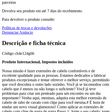
parceiras
Devolva seu produto em até 7 dias do recebimento.
Para devolver o produto consulte:
Políticas de trocas e devoluções
Denunciar Anúncio
Descrição e ficha técnica
Código
ch4e124g6h
Produto Internacional, Impostos incluídos
Nossa missão é fazer extensões de cabelo confortáveis e de
excelente qualidade para as pessoas. Estamos dedicados a fabricar
produtos excepcionais e tentar oferecer o melhor serviço, permitindo
que você descubra o outro lado sozinho. Você já se incomodou com
cabelo que é menos ou não longo o suficiente? Você já teve
problemas para criar um penteado para um encontro ou um dia
importante? Venha aqui, meninas, adquira esta melhor extensão de
cabelo de rabo de cavalo com clipe para você mesma.# É hora de
mudar um novo visual glamoroso! Como aplicar as extensões de
cabelo com clipe de garra de garra Passo 1: Junte o seu cabelo: junte