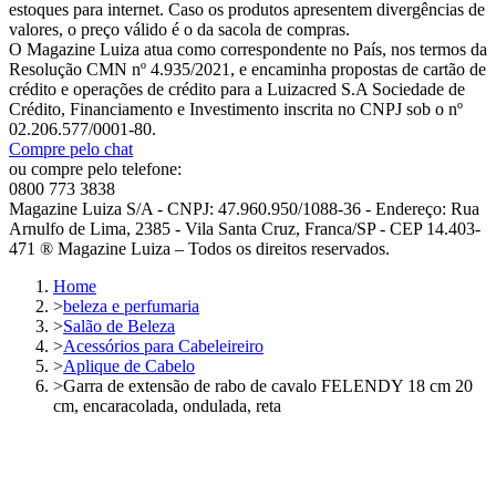
estoques para internet. Caso os produtos apresentem divergências de
valores, o preço válido é o da sacola de compras.
O Magazine Luiza atua como correspondente no País, nos termos da
Resolução CMN nº 4.935/2021, e encaminha propostas de cartão de
crédito e operações de crédito para a Luizacred S.A Sociedade de
Crédito, Financiamento e Investimento inscrita no CNPJ sob o nº
02.206.577/0001-80.
Compre pelo chat
ou compre pelo telefone:
0800 773 3838
Magazine Luiza S/A - CNPJ: 47.960.950/1088-36 - Endereço: Rua
Arnulfo de Lima, 2385 - Vila Santa Cruz, Franca/SP - CEP 14.403-
471 ® Magazine Luiza – Todos os direitos reservados.
Home
>
beleza e perfumaria
>
Salão de Beleza
>
Acessórios para Cabeleireiro
>
Aplique de Cabelo
>
Garra de extensão de rabo de cavalo FELENDY 18 cm 20
cm, encaracolada, ondulada, reta