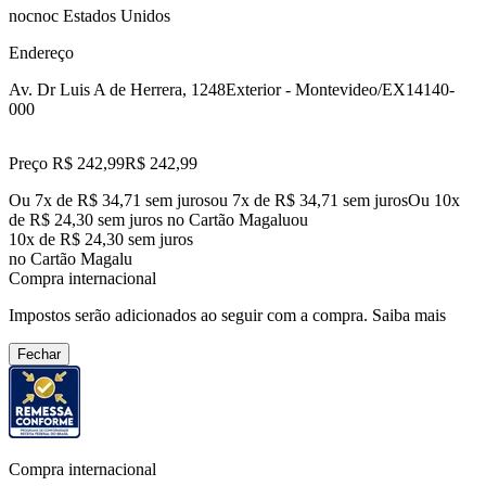
nocnoc Estados Unidos
Endereço
Av. Dr Luis A de Herrera, 1248
Exterior - Montevideo/EX
14140-
000
Preço R$ 242,99
R$
242
,
99
Ou 7x de R$ 34,71 sem juros
ou
7
x de
R$ 34,71
sem juros
Ou 10x
de R$ 24,30 sem juros no Cartão Magalu
ou
10
x de
R$ 24,30
sem juros
no Cartão Magalu
Compra internacional
Impostos serão adicionados ao seguir com a compra.
Saiba mais
Fechar
Compra internacional