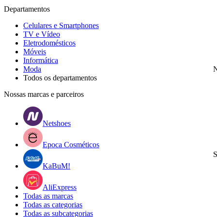
Departamentos
Celulares e Smartphones
TV e Vídeo
Eletrodomésticos
Móveis
Informática
Moda
N
Todos os departamentos
Nossas marcas e parceiros
Netshoes
Epoca Cosméticos
S
KaBuM!
AliExpress
Todas as marcas
Todas as categorias
Todas as subcategorias