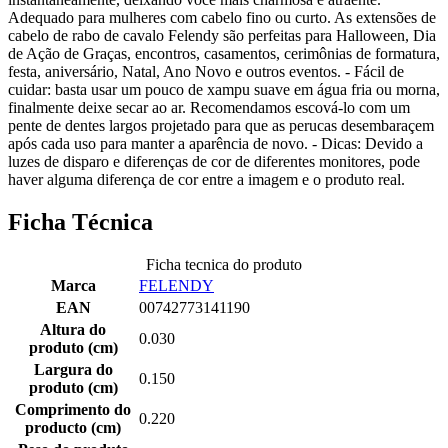
Adequado para mulheres com cabelo fino ou curto. As extensões de
cabelo de rabo de cavalo Felendy são perfeitas para Halloween, Dia
de Ação de Graças, encontros, casamentos, cerimônias de formatura,
festa, aniversário, Natal, Ano Novo e outros eventos. - Fácil de
cuidar: basta usar um pouco de xampu suave em água fria ou morna,
finalmente deixe secar ao ar. Recomendamos escová-lo com um
pente de dentes largos projetado para que as perucas desembaraçem
após cada uso para manter a aparência de novo. - Dicas: Devido a
luzes de disparo e diferenças de cor de diferentes monitores, pode
haver alguma diferença de cor entre a imagem e o produto real.
Ficha Técnica
Ficha tecnica do produto
Marca
FELENDY
EAN
00742773141190
Altura do
0.030
produto (cm)
Largura do
0.150
produto (cm)
Comprimento do
0.220
producto (cm)