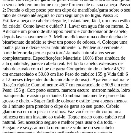
o seu cabelo em um toque e segure firmemente na sua cabeça. Passo
2: Prenda o clipe: preso por um clipe de mandíbula/garra sobre o seu
rabo de cavalo até segurá-lo com segurança no lugar. Passo 3:
Estilize a peça de cabelo: elegante, instantâneo, fácil, um novo estilo
foi criado! Como lavar e cuidar? 1. Lavar em água fria ou morna. 2.
Adicione um pouco de shampoo neutro e condicionador de cabelo,
depois lave suavemente. 3. Melhor adicionar uma colher de chá de
bicarbonato de sódio se tiver um pouco de odores. 4. Coloque uma
toalha plana e deixe secar naturalmente. 5. Penteie suavemente a
parte inferior da peruca para torná-la mais natural após secar
completamente. Especificações: Materiais: 100% fibra sintética de
alta qualidade, parece cabelo real. Estilo do cabelo: extensões de
rabo de cavalo com clipe de garra Comprimento do cabelo: 45,72
cm encaracolado e 50,80 cm liso Peso do cabelo: 155 g Vida útil: 6
a 12 meses (dependendo do cuidado e do uso) - Aparência natural e
fixação rápida: Comprimento: 45,7 cm encaracolado e 50,8 cm reto;
Peso: 155 g; Cor: preto escuro, marrom escuro, marrom médio, loiro
branqueador e assim por diante. Combina lindamente e parece tão
grosso e cheio. - Super fácil de colocar e estilo: leva apenas menos
de 1 minuto para prender o clipe de garra ao seu gosto. Cabelo
glamoroso em um piscar de olhos. Faz você se sentir como uma
princesa em um instante ao usá-lo. Toque macio como cabelo real
natural. Seu acessório seguro e melhor para usar o dia todo. -
Elegante e sexy: aumenta o volume e volume do seu cabelo
instantaneamente, deixando você mais charmosa e atraente.