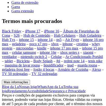
Garra de extensão
Garra
Garra extensão
Termos mais procurados
Black Friday
–
iPhone 17
–
iPhone 16
–
Álbum de Figurinhas da
Copa
–
S26
–
Hub de Conteúdo
–
Hub Celulares
–
Hub Geladeira
–
Hub Tvs
–
iphone 15
–
iphone 14
–
ps5
–
Air Fryer
–
iphone 16 pro
max
–
geladeira
–
poco x7 pro
–
xbox
–
iphone
–
creatina
–
whey
protein
–
microondas
–
kindle
–
iphone 17 pro max
–
iphone 15 pro
max
–
celular samsung
–
iphone 16e
–
xbox series s
–
xiaomi
–
ventilador
–
nintendo switch 2
–
Celular
–
Ar Condicionado Portátil
–
tablet
–
Bicicleta
–
Body Splash
–
jbl
–
redmi note 14
–
tenis nike
–
maquina de lavar roupa
–
liquidificador
–
ipad
–
guarda roupa
–
geladeira frost free
–
fogão 4 bocas
–
Armário de Cozinha
–
Alexa
–
TV 50 polegadas
–
TV 32 polegadas
Mais informações
Blog da Lu
Nossas lojas
WhatsApp da Lu
Tenha sua
loja
Regulamento
Acessibilidade
Segurança e Privacidade
Preços e condições de pagamento exclusivos para compras via
internet, podendo variar nas lojas físicas. Ofertas válidas na compra
de até 5 peças de cada produto por cliente, até o término dos nossos