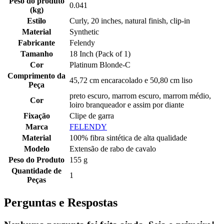
Peso do produto
0.041
(kg)
Estilo
Curly, 20 inches, natural finish, clip-in
Material
Synthetic
Fabricante
Felendy
Tamanho
18 Inch (Pack of 1)
Cor
Platinum Blonde-C
Comprimento da
45,72 cm encaracolado e 50,80 cm liso
Peça
preto escuro, marrom escuro, marrom médio,
Cor
loiro branqueador e assim por diante
Fixação
Clipe de garra
Marca
FELENDY
Material
100% fibra sintética de alta qualidade
Modelo
Extensão de rabo de cavalo
Peso do Produto
155 g
Quantidade de
1
Peças
Perguntas e Respostas