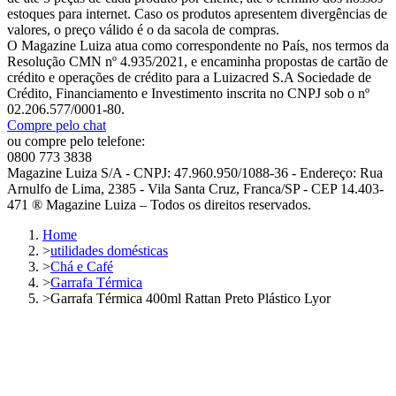
estoques para internet. Caso os produtos apresentem divergências de
valores, o preço válido é o da sacola de compras.
O Magazine Luiza atua como correspondente no País, nos termos da
Resolução CMN nº 4.935/2021, e encaminha propostas de cartão de
crédito e operações de crédito para a Luizacred S.A Sociedade de
Crédito, Financiamento e Investimento inscrita no CNPJ sob o nº
02.206.577/0001-80.
Compre pelo chat
ou compre pelo telefone:
0800 773 3838
Magazine Luiza S/A - CNPJ: 47.960.950/1088-36 - Endereço: Rua
Arnulfo de Lima, 2385 - Vila Santa Cruz, Franca/SP - CEP 14.403-
471 ® Magazine Luiza – Todos os direitos reservados.
Home
>
utilidades domésticas
>
Chá e Café
>
Garrafa Térmica
>
Garrafa Térmica 400ml Rattan Preto Plástico Lyor