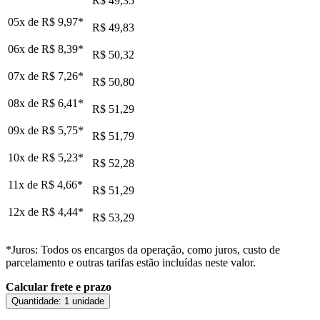
R$ 49,35
05x de
R$ 9,97
*
R$ 49,83
06x de
R$ 8,39
*
R$ 50,32
07x de
R$ 7,26
*
R$ 50,80
08x de
R$ 6,41
*
R$ 51,29
09x de
R$ 5,75
*
R$ 51,79
10x de
R$ 5,23
*
R$ 52,28
11x de
R$ 4,66
*
R$ 51,29
12x de
R$ 4,44
*
R$ 53,29
*Juros: Todos os encargos da operação, como juros, custo de
parcelamento e outras tarifas estão incluídas neste valor.
Calcular frete e prazo
Quantidade:
1 unidade