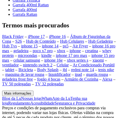
Garrafa Térmica
Garrafa 400ml Rattan
Garrafa 400ml
Garrafa Rattan
Termos mais procurados
Black Friday
–
iPhone 17
–
iPhone 16
–
Álbum de Figurinhas da
Copa
–
S26
–
Hub de Conteúdo
–
Hub Celulares
–
Hub Geladeira
–
Hub Tvs
–
iphone 15
–
iphone 14
–
ps5
–
Air Fryer
–
iphone 16 pro
max
–
geladeira
–
poco x7 pro
–
xbox
–
iphone
–
creatina
–
whey
protein
–
microondas
–
kindle
–
iphone 17 pro max
–
iphone 15 pro
max
–
celular samsung
–
iphone 16e
–
xbox series s
–
xiaomi
–
ventilador
–
nintendo switch 2
–
Celular
–
Ar Condicionado Portátil
–
tablet
–
Bicicleta
–
Body Splash
–
jbl
–
redmi note 14
–
tenis nike
–
maquina de lavar roupa
–
liquidificador
–
ipad
–
guarda roupa
–
geladeira frost free
–
fogão 4 bocas
–
Armário de Cozinha
–
Alexa
–
TV 50 polegadas
–
TV 32 polegadas
Mais informações
Blog da Lu
Nossas lojas
WhatsApp da Lu
Tenha sua
loja
Regulamento
Acessibilidade
Segurança e Privacidade
Preços e condições de pagamento exclusivos para compras via
internet, podendo variar nas lojas físicas. Ofertas válidas na compra
de até 5 peças de cada produto por cliente, até o término dos nossos