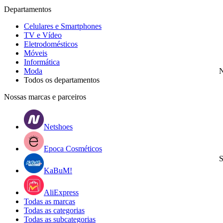
Departamentos
Celulares e Smartphones
TV e Vídeo
Eletrodomésticos
Móveis
Informática
Moda
N
Todos os departamentos
Nossas marcas e parceiros
Netshoes
Epoca Cosméticos
S
KaBuM!
AliExpress
Todas as marcas
Todas as categorias
Todas as subcategorias