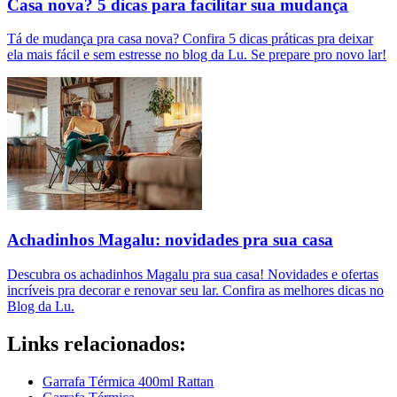
Casa nova? 5 dicas para facilitar sua mudança
Tá de mudança pra casa nova? Confira 5 dicas práticas pra deixar
ela mais fácil e sem estresse no blog da Lu. Se prepare pro novo lar!
Achadinhos Magalu: novidades pra sua casa
Descubra os achadinhos Magalu pra sua casa! Novidades e ofertas
incríveis pra decorar e renovar seu lar. Confira as melhores dicas no
Blog da Lu.
Links relacionados:
Garrafa Térmica 400ml Rattan