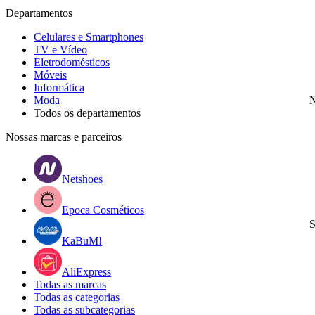
Departamentos
Celulares e Smartphones
TV e Vídeo
Eletrodomésticos
Móveis
Informática
Moda
N
Todos os departamentos
Nossas marcas e parceiros
Netshoes
Epoca Cosméticos
S
KaBuM!
AliExpress
Todas as marcas
Todas as categorias
Todas as subcategorias