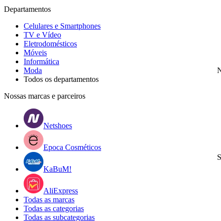
Departamentos
Celulares e Smartphones
TV e Vídeo
Eletrodomésticos
Móveis
Informática
Moda
N
Todos os departamentos
Nossas marcas e parceiros
Netshoes
Epoca Cosméticos
S
KaBuM!
AliExpress
Todas as marcas
Todas as categorias
Todas as subcategorias