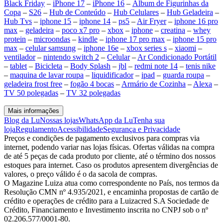
Black Friday
–
iPhone 17
–
iPhone 16
–
Álbum de Figurinhas da
Copa
–
S26
–
Hub de Conteúdo
–
Hub Celulares
–
Hub Geladeira
–
Hub Tvs
–
iphone 15
–
iphone 14
–
ps5
–
Air Fryer
–
iphone 16 pro
max
–
geladeira
–
poco x7 pro
–
xbox
–
iphone
–
creatina
–
whey
protein
–
microondas
–
kindle
–
iphone 17 pro max
–
iphone 15 pro
max
–
celular samsung
–
iphone 16e
–
xbox series s
–
xiaomi
–
ventilador
–
nintendo switch 2
–
Celular
–
Ar Condicionado Portátil
–
tablet
–
Bicicleta
–
Body Splash
–
jbl
–
redmi note 14
–
tenis nike
–
maquina de lavar roupa
–
liquidificador
–
ipad
–
guarda roupa
–
geladeira frost free
–
fogão 4 bocas
–
Armário de Cozinha
–
Alexa
–
TV 50 polegadas
–
TV 32 polegadas
Mais informações
Blog da Lu
Nossas lojas
WhatsApp da Lu
Tenha sua
loja
Regulamento
Acessibilidade
Segurança e Privacidade
Preços e condições de pagamento exclusivos para compras via
internet, podendo variar nas lojas físicas. Ofertas válidas na compra
de até 5 peças de cada produto por cliente, até o término dos nossos
estoques para internet. Caso os produtos apresentem divergências de
valores, o preço válido é o da sacola de compras.
O Magazine Luiza atua como correspondente no País, nos termos da
Resolução CMN nº 4.935/2021, e encaminha propostas de cartão de
crédito e operações de crédito para a Luizacred S.A Sociedade de
Crédito, Financiamento e Investimento inscrita no CNPJ sob o nº
02.206.577/0001-80.