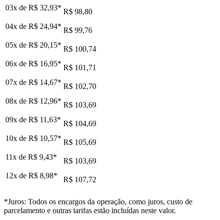
03x de
R$ 32,93
*
R$ 98,80
04x de
R$ 24,94
*
R$ 99,76
05x de
R$ 20,15
*
R$ 100,74
06x de
R$ 16,95
*
R$ 101,71
07x de
R$ 14,67
*
R$ 102,70
08x de
R$ 12,96
*
R$ 103,69
09x de
R$ 11,63
*
R$ 104,69
10x de
R$ 10,57
*
R$ 105,69
11x de
R$ 9,43
*
R$ 103,69
12x de
R$ 8,98
*
R$ 107,72
*Juros: Todos os encargos da operação, como juros, custo de
parcelamento e outras tarifas estão incluídas neste valor.