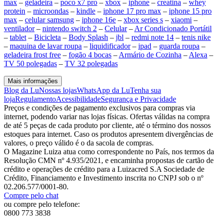
max
–
geladeira
–
poco x7 pro
–
xbox
–
iphone
–
creatina
–
whey
protein
–
microondas
–
kindle
–
iphone 17 pro max
–
iphone 15 pro
max
–
celular samsung
–
iphone 16e
–
xbox series s
–
xiaomi
–
ventilador
–
nintendo switch 2
–
Celular
–
Ar Condicionado Portátil
–
tablet
–
Bicicleta
–
Body Splash
–
jbl
–
redmi note 14
–
tenis nike
–
maquina de lavar roupa
–
liquidificador
–
ipad
–
guarda roupa
–
geladeira frost free
–
fogão 4 bocas
–
Armário de Cozinha
–
Alexa
–
TV 50 polegadas
–
TV 32 polegadas
Mais informações
Blog da Lu
Nossas lojas
WhatsApp da Lu
Tenha sua
loja
Regulamento
Acessibilidade
Segurança e Privacidade
Preços e condições de pagamento exclusivos para compras via
internet, podendo variar nas lojas físicas. Ofertas válidas na compra
de até 5 peças de cada produto por cliente, até o término dos nossos
estoques para internet. Caso os produtos apresentem divergências de
valores, o preço válido é o da sacola de compras.
O Magazine Luiza atua como correspondente no País, nos termos da
Resolução CMN nº 4.935/2021, e encaminha propostas de cartão de
crédito e operações de crédito para a Luizacred S.A Sociedade de
Crédito, Financiamento e Investimento inscrita no CNPJ sob o nº
02.206.577/0001-80.
Compre pelo chat
ou compre pelo telefone:
0800 773 3838