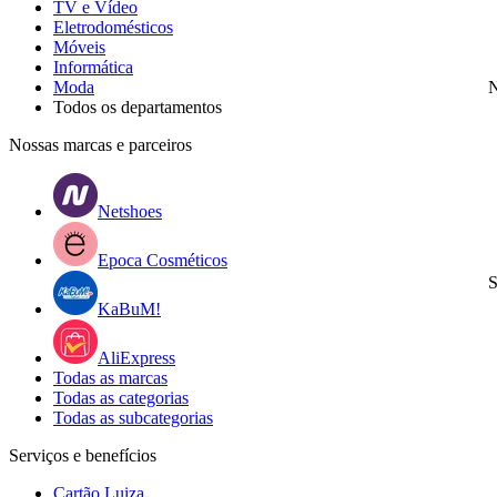
TV e Vídeo
Eletrodomésticos
Móveis
Informática
Moda
N
Todos os departamentos
Nossas marcas e parceiros
Netshoes
Epoca Cosméticos
S
KaBuM!
AliExpress
Todas as marcas
Todas as categorias
Todas as subcategorias
Serviços e benefícios
Cartão Luiza