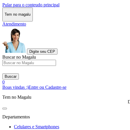
Pular para o conteudo principal
Tem no magalu
Atendimento
Digite seu CEP
Buscar no Magalu
Buscar
0
Boas vindas :)
Entre ou Cadastre-se
Tem no Magalu
D
Departamentos
Celulares e Smartphones