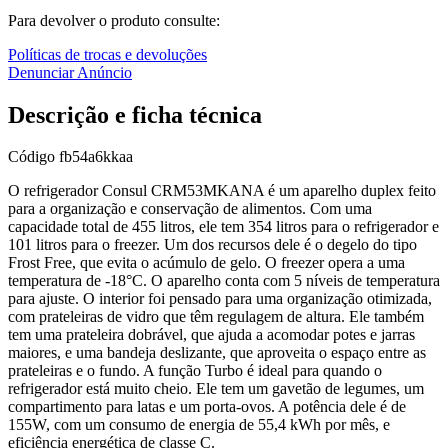
Para devolver o produto consulte:
Políticas de trocas e devoluções
Denunciar Anúncio
Descrição e ficha técnica
Código
fb54a6kkaa
O refrigerador Consul CRM53MKANA é um aparelho duplex feito
para a organização e conservação de alimentos. Com uma
capacidade total de 455 litros, ele tem 354 litros para o refrigerador e
101 litros para o freezer. Um dos recursos dele é o degelo do tipo
Frost Free, que evita o acúmulo de gelo. O freezer opera a uma
temperatura de -18°C. O aparelho conta com 5 níveis de temperatura
para ajuste. O interior foi pensado para uma organização otimizada,
com prateleiras de vidro que têm regulagem de altura. Ele também
tem uma prateleira dobrável, que ajuda a acomodar potes e jarras
maiores, e uma bandeja deslizante, que aproveita o espaço entre as
prateleiras e o fundo. A função Turbo é ideal para quando o
refrigerador está muito cheio. Ele tem um gavetão de legumes, um
compartimento para latas e um porta-ovos. A potência dele é de
155W, com um consumo de energia de 55,4 kWh por mês, e
eficiência energética de classe C.