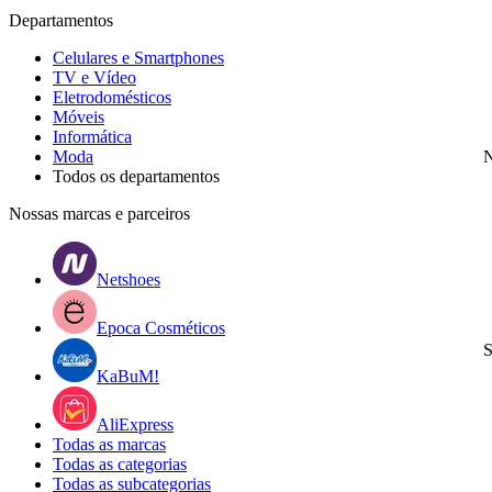
Departamentos
Celulares e Smartphones
TV e Vídeo
Eletrodomésticos
Móveis
Informática
Moda
N
Todos os departamentos
Nossas marcas e parceiros
Netshoes
Epoca Cosméticos
S
KaBuM!
AliExpress
Todas as marcas
Todas as categorias
Todas as subcategorias