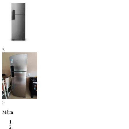
5
5
Máira