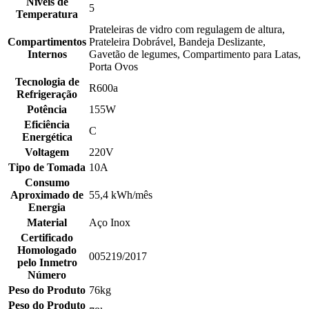
Níveis de
5
Temperatura
Prateleiras de vidro com regulagem de altura,
Compartimentos
Prateleira Dobrável, Bandeja Deslizante,
Internos
Gavetão de legumes, Compartimento para Latas,
Porta Ovos
Tecnologia de
R600a
Refrigeração
Potência
155W
Eficiência
C
Energética
Voltagem
220V
Tipo de Tomada
10A
Consumo
Aproximado de
55,4 kWh/mês
Energia
Material
Aço Inox
Certificado
Homologado
005219/2017
pelo Inmetro
Número
Peso do Produto
76kg
Peso do Produto