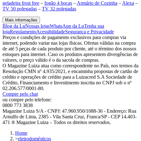
geladeira frost free
–
fogão 4 bocas
–
Armário de Cozinha
–
Alexa
–
TV 50 polegadas
–
TV 32 polegadas
Mais informações
Blog da Lu
Nossas lojas
WhatsApp da Lu
Tenha sua
loja
Regulamento
Acessibilidade
Segurança e Privacidade
Preços e condições de pagamento exclusivos para compras via
internet, podendo variar nas lojas físicas. Ofertas válidas na compra
de até 5 peças de cada produto por cliente, até o término dos nossos
estoques para internet. Caso os produtos apresentem divergências de
valores, o preço válido é o da sacola de compras.
O Magazine Luiza atua como correspondente no País, nos termos da
Resolução CMN nº 4.935/2021, e encaminha propostas de cartão de
crédito e operações de crédito para a Luizacred S.A Sociedade de
Crédito, Financiamento e Investimento inscrita no CNPJ sob o nº
02.206.577/0001-80.
Compre pelo chat
ou compre pelo telefone:
0800 773 3838
Magazine Luiza S/A - CNPJ: 47.960.950/1088-36 - Endereço: Rua
Arnulfo de Lima, 2385 - Vila Santa Cruz, Franca/SP - CEP 14.403-
471 ® Magazine Luiza – Todos os direitos reservados.
Home
>
eletrodomésticos