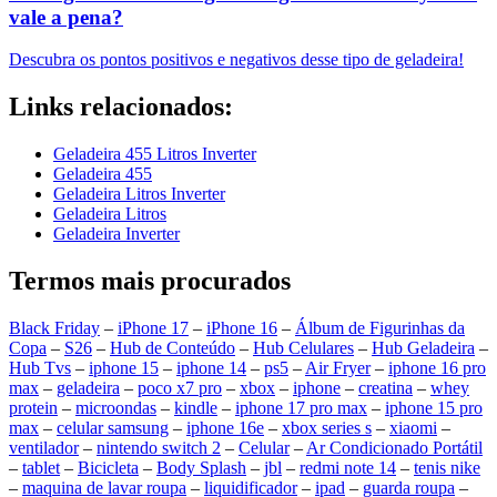
vale a pena?
Descubra os pontos positivos e negativos desse tipo de geladeira!
Links relacionados:
Geladeira 455 Litros Inverter
Geladeira 455
Geladeira Litros Inverter
Geladeira Litros
Geladeira Inverter
Termos mais procurados
Black Friday
–
iPhone 17
–
iPhone 16
–
Álbum de Figurinhas da
Copa
–
S26
–
Hub de Conteúdo
–
Hub Celulares
–
Hub Geladeira
–
Hub Tvs
–
iphone 15
–
iphone 14
–
ps5
–
Air Fryer
–
iphone 16 pro
max
–
geladeira
–
poco x7 pro
–
xbox
–
iphone
–
creatina
–
whey
protein
–
microondas
–
kindle
–
iphone 17 pro max
–
iphone 15 pro
max
–
celular samsung
–
iphone 16e
–
xbox series s
–
xiaomi
–
ventilador
–
nintendo switch 2
–
Celular
–
Ar Condicionado Portátil
–
tablet
–
Bicicleta
–
Body Splash
–
jbl
–
redmi note 14
–
tenis nike
–
maquina de lavar roupa
–
liquidificador
–
ipad
–
guarda roupa
–