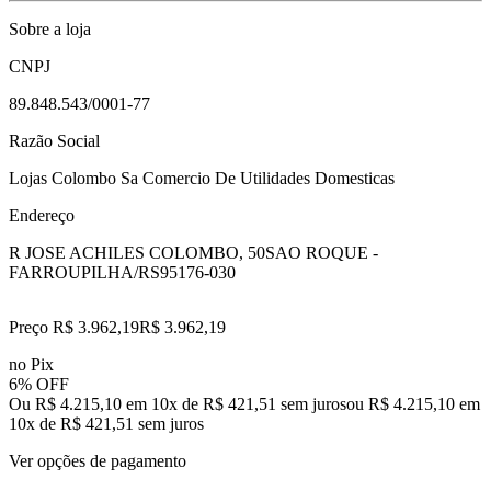
Sobre a loja
CNPJ
89.848.543/0001-77
Razão Social
Lojas Colombo Sa Comercio De Utilidades Domesticas
Endereço
R JOSE ACHILES COLOMBO, 50
SAO ROQUE -
FARROUPILHA/RS
95176-030
Preço R$ 3.962,19
R$
3.962
,
19
no Pix
6% OFF
Ou R$ 4.215,10 em 10x de R$ 421,51 sem juros
ou
R$ 4.215,10
em
10
x de
R$ 421,51
sem juros
Ver opções de pagamento