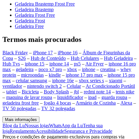
Geladeira Brastemp Frost Free
Geladeira Brastemp
Geladeira Frost Free
Geladeira Frost
Geladeira Free
Termos mais procurados
Black Friday
–
iPhone 17
–
iPhone 16
–
Álbum de Figurinhas da
Copa
–
S26
–
Hub de Conteúdo
–
Hub Celulares
–
Hub Geladeira
–
Hub Tvs
–
iphone 15
–
iphone 14
–
ps5
–
Air Fryer
–
iphone 16 pro
max
–
geladeira
–
poco x7 pro
–
xbox
–
iphone
–
creatina
–
whey
protein
–
microondas
–
kindle
–
iphone 17 pro max
–
iphone 15 pro
max
–
celular samsung
–
iphone 16e
–
xbox series s
–
xiaomi
–
ventilador
–
nintendo switch 2
–
Celular
–
Ar Condicionado Portátil
–
tablet
–
Bicicleta
–
Body Splash
–
jbl
–
redmi note 14
–
tenis nike
–
maquina de lavar roupa
–
liquidificador
–
ipad
–
guarda roupa
–
geladeira frost free
–
fogão 4 bocas
–
Armário de Cozinha
–
Alexa
–
TV 50 polegadas
–
TV 32 polegadas
Mais informações
Blog da Lu
Nossas lojas
WhatsApp da Lu
Tenha sua
loja
Regulamento
Acessibilidade
Segurança e Privacidade
Preços e condições de pagamento exclusivos para compras via