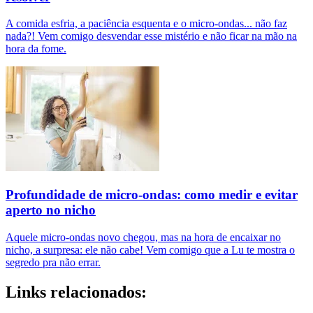
A comida esfria, a paciência esquenta e o micro-ondas... não faz
nada?! Vem comigo desvendar esse mistério e não ficar na mão na
hora da fome.
Profundidade de micro-ondas: como medir e evitar
aperto no nicho
Aquele micro-ondas novo chegou, mas na hora de encaixar no
nicho, a surpresa: ele não cabe! Vem comigo que a Lu te mostra o
segredo pra não errar.
Links relacionados: