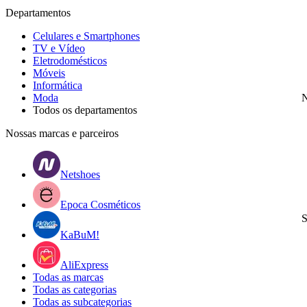
Departamentos
Celulares e Smartphones
TV e Vídeo
Eletrodomésticos
Móveis
Informática
Moda
N
Todos os departamentos
Nossas marcas e parceiros
Netshoes
Epoca Cosméticos
S
KaBuM!
AliExpress
Todas as marcas
Todas as categorias
Todas as subcategorias