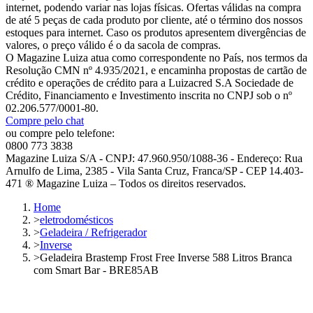
internet, podendo variar nas lojas físicas. Ofertas válidas na compra
de até 5 peças de cada produto por cliente, até o término dos nossos
estoques para internet. Caso os produtos apresentem divergências de
valores, o preço válido é o da sacola de compras.
O Magazine Luiza atua como correspondente no País, nos termos da
Resolução CMN nº 4.935/2021, e encaminha propostas de cartão de
crédito e operações de crédito para a Luizacred S.A Sociedade de
Crédito, Financiamento e Investimento inscrita no CNPJ sob o nº
02.206.577/0001-80.
Compre pelo chat
ou compre pelo telefone:
0800 773 3838
Magazine Luiza S/A - CNPJ: 47.960.950/1088-36 - Endereço: Rua
Arnulfo de Lima, 2385 - Vila Santa Cruz, Franca/SP - CEP 14.403-
471 ® Magazine Luiza – Todos os direitos reservados.
Home
>
eletrodomésticos
>
Geladeira / Refrigerador
>
Inverse
>
Geladeira Brastemp Frost Free Inverse 588 Litros Branca
com Smart Bar - BRE85AB