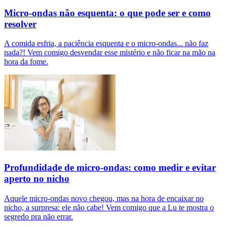
Micro-ondas não esquenta: o que pode ser e como
resolver
A comida esfria, a paciência esquenta e o micro-ondas... não faz
nada?! Vem comigo desvendar esse mistério e não ficar na mão na
hora da fome.
Profundidade de micro-ondas: como medir e evitar
aperto no nicho
Aquele micro-ondas novo chegou, mas na hora de encaixar no
nicho, a surpresa: ele não cabe! Vem comigo que a Lu te mostra o
segredo pra não errar.