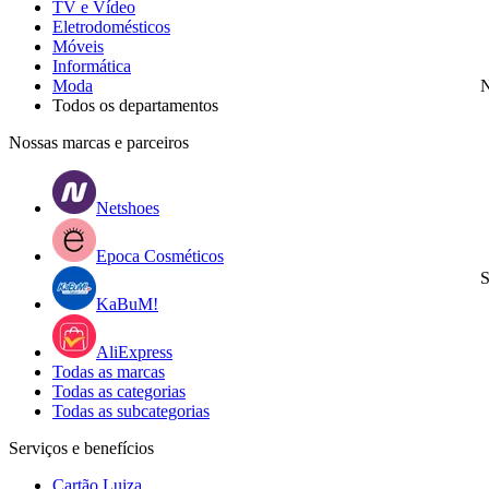
TV e Vídeo
Eletrodomésticos
Móveis
Informática
Moda
N
Todos os departamentos
Nossas marcas e parceiros
Netshoes
Epoca Cosméticos
S
KaBuM!
AliExpress
Todas as marcas
Todas as categorias
Todas as subcategorias
Serviços e benefícios
Cartão Luiza