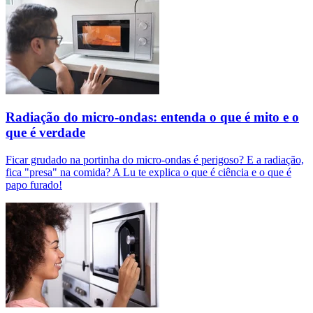
Radiação do micro-ondas: entenda o que é mito e o
que é verdade
Ficar grudado na portinha do micro-ondas é perigoso? E a radiação,
fica "presa" na comida? A Lu te explica o que é ciência e o que é
papo furado!