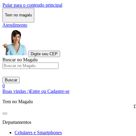
Pular para o conteudo principal
Tem no magalu
Atendimento
Digite seu CEP
Buscar no Magalu
Buscar
0
Boas vindas :)
Entre ou Cadastre-se
Tem no Magalu
D
Departamentos
Celulares e Smartphones