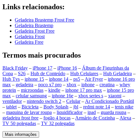
Links relacionados:
Geladeira Brastemp Frost Free
Geladeira Brastemp
Geladeira Frost Free
Geladeira Frost
Geladeira Free
Termos mais procurados
Black Friday
–
iPhone 17
–
iPhone 16
–
Álbum de Figurinhas da
Copa
–
S26
–
Hub de Conteúdo
–
Hub Celulares
–
Hub Geladeira
–
Hub Tvs
–
iphone 15
–
iphone 14
–
ps5
–
Air Fryer
–
iphone 16 pro
max
–
geladeira
–
poco x7 pro
–
xbox
–
iphone
–
creatina
–
whey
protein
–
microondas
–
kindle
–
iphone 17 pro max
–
iphone 15 pro
max
–
celular samsung
–
iphone 16e
–
xbox series s
–
xiaomi
–
ventilador
–
nintendo switch 2
–
Celular
–
Ar Condicionado Portátil
–
tablet
–
Bicicleta
–
Body Splash
–
jbl
–
redmi note 14
–
tenis nike
–
maquina de lavar roupa
–
liquidificador
–
ipad
–
guarda roupa
–
geladeira frost free
–
fogão 4 bocas
–
Armário de Cozinha
–
Alexa
–
TV 50 polegadas
–
TV 32 polegadas
Mais informações