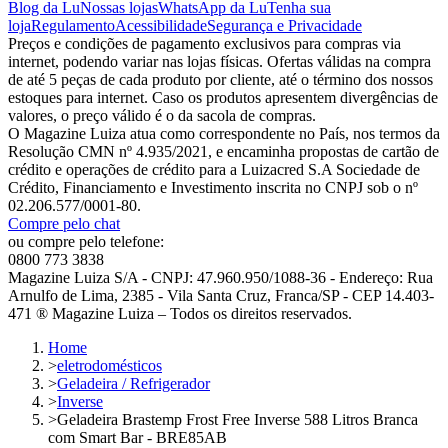
Blog da Lu
Nossas lojas
WhatsApp da Lu
Tenha sua
loja
Regulamento
Acessibilidade
Segurança e Privacidade
Preços e condições de pagamento exclusivos para compras via
internet, podendo variar nas lojas físicas. Ofertas válidas na compra
de até 5 peças de cada produto por cliente, até o término dos nossos
estoques para internet. Caso os produtos apresentem divergências de
valores, o preço válido é o da sacola de compras.
O Magazine Luiza atua como correspondente no País, nos termos da
Resolução CMN nº 4.935/2021, e encaminha propostas de cartão de
crédito e operações de crédito para a Luizacred S.A Sociedade de
Crédito, Financiamento e Investimento inscrita no CNPJ sob o nº
02.206.577/0001-80.
Compre pelo chat
ou compre pelo telefone:
0800 773 3838
Magazine Luiza S/A - CNPJ: 47.960.950/1088-36 - Endereço: Rua
Arnulfo de Lima, 2385 - Vila Santa Cruz, Franca/SP - CEP 14.403-
471 ® Magazine Luiza – Todos os direitos reservados.
Home
>
eletrodomésticos
>
Geladeira / Refrigerador
>
Inverse
>
Geladeira Brastemp Frost Free Inverse 588 Litros Branca
com Smart Bar - BRE85AB