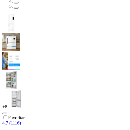
+
8
Favoritar
4.7 (1116)