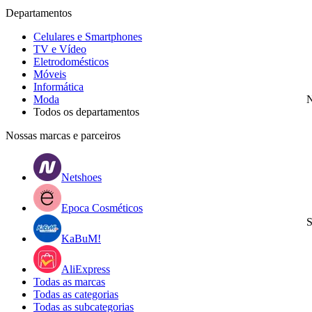
Departamentos
Celulares e Smartphones
TV e Vídeo
Eletrodomésticos
Móveis
Informática
Moda
N
Todos os departamentos
Nossas marcas e parceiros
Netshoes
Epoca Cosméticos
S
KaBuM!
AliExpress
Todas as marcas
Todas as categorias
Todas as subcategorias