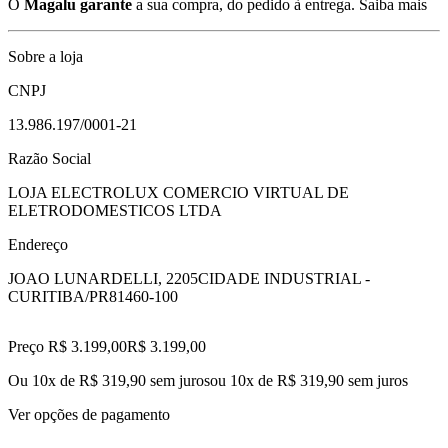
O
Magalu garante
a sua compra, do pedido à entrega.
Saiba mais
Sobre a loja
CNPJ
13.986.197/0001-21
Razão Social
LOJA ELECTROLUX COMERCIO VIRTUAL DE
ELETRODOMESTICOS LTDA
Endereço
JOAO LUNARDELLI, 2205
CIDADE INDUSTRIAL -
CURITIBA/PR
81460-100
Preço R$ 3.199,00
R$
3.199
,
00
Ou 10x de R$ 319,90 sem juros
ou
10
x de
R$ 319,90
sem juros
Ver opções de pagamento