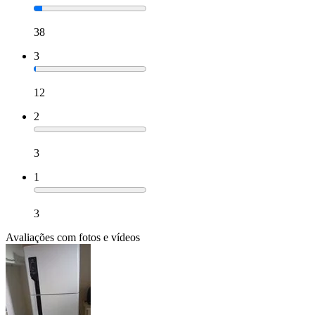
38
3
12
2
3
1
3
Avaliações com fotos e vídeos