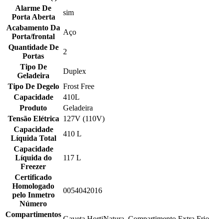
Alarme De
sim
Porta Aberta
Acabamento Da
Aço
Porta/frontal
Quantidade De
2
Portas
Tipo De
Duplex
Geladeira
Tipo De Degelo
Frost Free
Capacidade
410L
Produto
Geladeira
Tensão Elétrica
127V (110V)
Capacidade
410 L
Líquida Total
Capacidade
Líquida do
117 L
Freezer
Certificado
Homologado
0054042016
pelo Inmetro
Número
Compartimentos
Gaveta HortiNatura, Compartimento Extra Frio