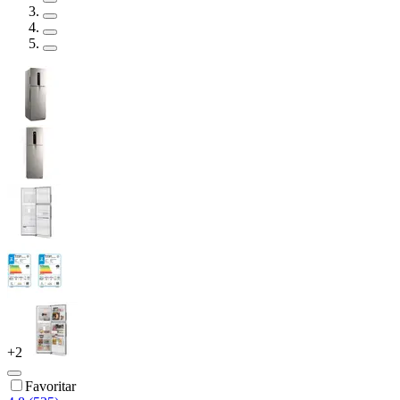
+
2
Favoritar