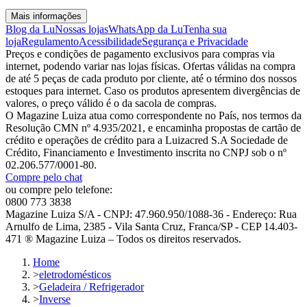
Mais informações
Blog da Lu
Nossas lojas
WhatsApp da Lu
Tenha sua
loja
Regulamento
Acessibilidade
Segurança e Privacidade
Preços e condições de pagamento exclusivos para compras via
internet, podendo variar nas lojas físicas. Ofertas válidas na compra
de até 5 peças de cada produto por cliente, até o término dos nossos
estoques para internet. Caso os produtos apresentem divergências de
valores, o preço válido é o da sacola de compras.
O Magazine Luiza atua como correspondente no País, nos termos da
Resolução CMN nº 4.935/2021, e encaminha propostas de cartão de
crédito e operações de crédito para a Luizacred S.A Sociedade de
Crédito, Financiamento e Investimento inscrita no CNPJ sob o nº
02.206.577/0001-80.
Compre pelo chat
ou compre pelo telefone:
0800 773 3838
Magazine Luiza S/A - CNPJ: 47.960.950/1088-36 - Endereço: Rua
Arnulfo de Lima, 2385 - Vila Santa Cruz, Franca/SP - CEP 14.403-
471 ® Magazine Luiza – Todos os direitos reservados.
Home
>
eletrodomésticos
>
Geladeira / Refrigerador
>
Inverse