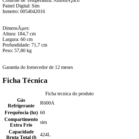
Controle de Temperatura: AutomÃ¡tico
Painel Digital: Sim
Inmetro: 0054042016
DimensÃμes:
Altura: 184,7 cm
Largura: 60 cm
Profundidade: 71,7 cm
Peso: 57,80 kg
Garantia do fornecedor de 12 meses
Ficha Técnica
Ficha tecnica do produto
Gás
R600A
Refrigerante
Frequência (hz)
60
Compartimento
sim
Extra Frio
Capacidade
424L
Bruta Total (l)