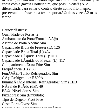
conta com a gaveta HortiNatura, que possui vedaÃ§Ã£o
diferenciada para evitar o contato direto com o frio interno,
preservando o frescor e a textura por atÃ© duas vezesÂ2 mais
tempo.
CaracterÃ­sticas:
Quantidade de Portas: 2
Acabamento da Porta/Frontal: AÃ§o
Alarme de Porta Aberta: Sim
Capacidade Bruta do Freezer (L): 126
Capacidade Bruta Total (L):424
Capacidade LÃ­quida Total (L): 410
Capacidade LÃ­quida do Freezer (L): 117
Compartimento Extra Frio: Sim
FrequÃancia (Hz): 60
FunÃ§Ã£o Turbo Refrigerador: Sim
GÃ¡s Refrigerante: R600A
IluminaÃ§Ã£o Interna (Refrigerador): Sim (LED)
NÃ­vel de RuÃ­do (dB): 49
PÃ©s Niveladores: Sim
Puxadores: Sim (Embutido)
Tipo de Degelo: Frost Free
Cesta Porta-Ovos: Sim