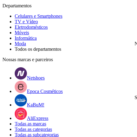
Departamentos
Celulares e Smartphones
TV e Vídeo
Eletrodomésticos
Móveis
Informática
Moda
N
Todos os departamentos
Nossas marcas e parceiros
Netshoes
Epoca Cosméticos
S
KaBuM!
AliExpress
Todas as marcas
Todas as categorias
Todas as subcategorias