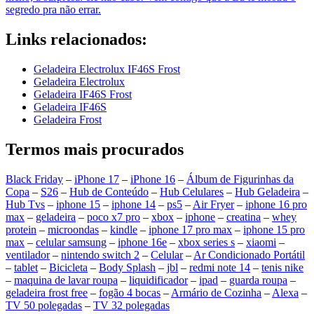
segredo pra não errar.
Links relacionados:
Geladeira Electrolux IF46S Frost
Geladeira Electrolux
Geladeira IF46S Frost
Geladeira IF46S
Geladeira Frost
Termos mais procurados
Black Friday
–
iPhone 17
–
iPhone 16
–
Álbum de Figurinhas da
Copa
–
S26
–
Hub de Conteúdo
–
Hub Celulares
–
Hub Geladeira
–
Hub Tvs
–
iphone 15
–
iphone 14
–
ps5
–
Air Fryer
–
iphone 16 pro
max
–
geladeira
–
poco x7 pro
–
xbox
–
iphone
–
creatina
–
whey
protein
–
microondas
–
kindle
–
iphone 17 pro max
–
iphone 15 pro
max
–
celular samsung
–
iphone 16e
–
xbox series s
–
xiaomi
–
ventilador
–
nintendo switch 2
–
Celular
–
Ar Condicionado Portátil
–
tablet
–
Bicicleta
–
Body Splash
–
jbl
–
redmi note 14
–
tenis nike
–
maquina de lavar roupa
–
liquidificador
–
ipad
–
guarda roupa
–
geladeira frost free
–
fogão 4 bocas
–
Armário de Cozinha
–
Alexa
–
TV 50 polegadas
–
TV 32 polegadas