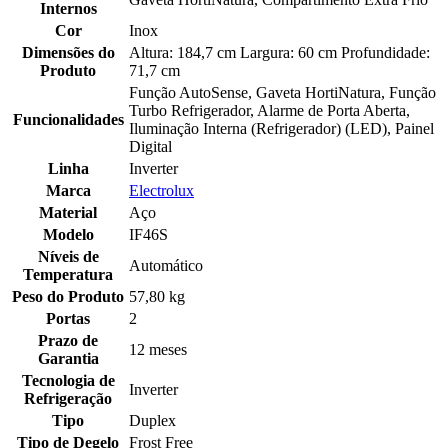
Internos
Cor
Inox
Dimensões do
Altura: 184,7 cm Largura: 60 cm Profundidade:
Produto
71,7 cm
Função AutoSense, Gaveta HortiNatura, Função
Turbo Refrigerador, Alarme de Porta Aberta,
Funcionalidades
Iluminação Interna (Refrigerador) (LED), Painel
Digital
Linha
Inverter
Marca
Electrolux
Material
Aço
Modelo
IF46S
Níveis de
Automático
Temperatura
Peso do Produto
57,80 kg
Portas
2
Prazo de
12 meses
Garantia
Tecnologia de
Inverter
Refrigeração
Tipo
Duplex
Tipo de Degelo
Frost Free