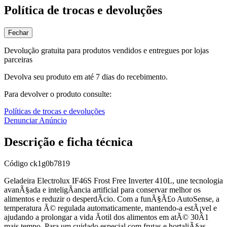
Política de trocas e devoluções
Fechar
Devolução gratuita para produtos vendidos e entregues por lojas
parceiras
Devolva seu produto em até 7 dias do recebimento.
Para devolver o produto consulte:
Políticas de trocas e devoluções
Denunciar Anúncio
Descrição e ficha técnica
Código
ck1g0b7819
Geladeira Electrolux IF46S Frost Free Inverter 410L, une tecnologia
avanÃ§ada e inteligÃancia artificial para conservar melhor os
alimentos e reduzir o desperdÃ­cio. Com a funÃ§Ã£o AutoSense, a
temperatura Ã© regulada automaticamente, mantendo-a estÃ¡vel e
ajudando a prolongar a vida Ãotil dos alimentos em atÃ© 30Â1
mais tempo. Para um cuidado especial com frutas e hortaliÃ§as,