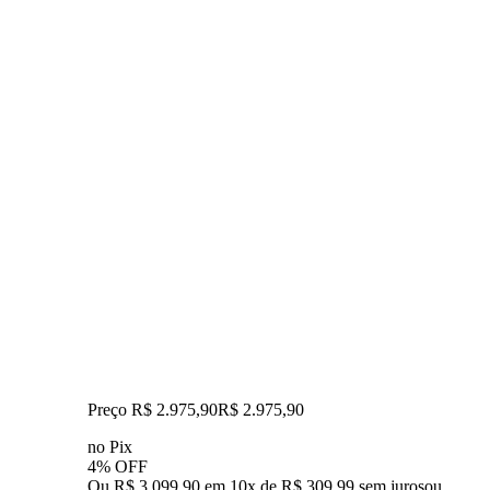
Preço R$ 2.975,90
R$
2.975
,
90
no Pix
4% OFF
Ou R$ 3.099,90 em 10x de R$ 309,99 sem juros
ou