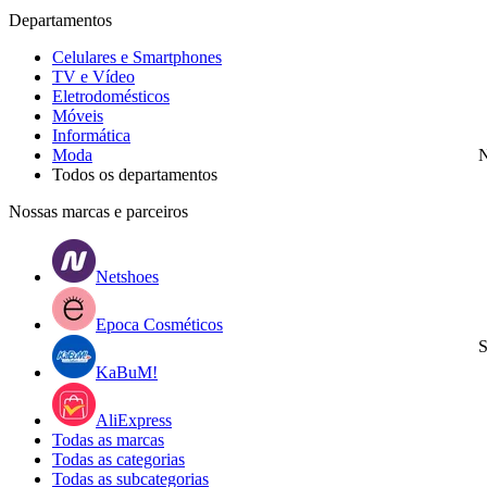
Departamentos
Celulares e Smartphones
TV e Vídeo
Eletrodomésticos
Móveis
Informática
Moda
N
Todos os departamentos
Nossas marcas e parceiros
Netshoes
Epoca Cosméticos
S
KaBuM!
AliExpress
Todas as marcas
Todas as categorias
Todas as subcategorias