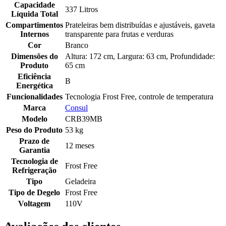
Capacidade
337 Litros
Líquida Total
Compartimentos
Prateleiras bem distribuídas e ajustáveis, gaveta
Internos
transparente para frutas e verduras
Cor
Branco
Dimensões do
Altura: 172 cm, Largura: 63 cm, Profundidade:
Produto
65 cm
Eficiência
B
Energética
Funcionalidades
Tecnologia Frost Free, controle de temperatura
Marca
Consul
Modelo
CRB39MB
Peso do Produto
53 kg
Prazo de
12 meses
Garantia
Tecnologia de
Frost Free
Refrigeração
Tipo
Geladeira
Tipo de Degelo
Frost Free
Voltagem
110V