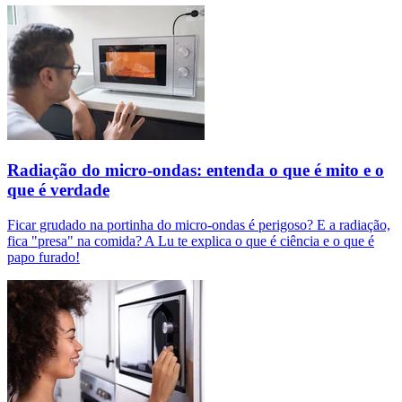
Radiação do micro-ondas: entenda o que é mito e o
que é verdade
Ficar grudado na portinha do micro-ondas é perigoso? E a radiação,
fica "presa" na comida? A Lu te explica o que é ciência e o que é
papo furado!