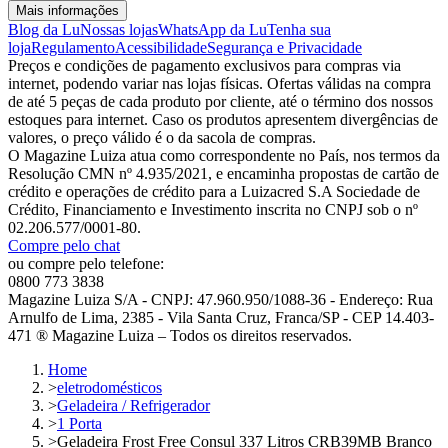
Mais informações
Blog da Lu
Nossas lojas
WhatsApp da Lu
Tenha sua
loja
Regulamento
Acessibilidade
Segurança e Privacidade
Preços e condições de pagamento exclusivos para compras via
internet, podendo variar nas lojas físicas. Ofertas válidas na compra
de até 5 peças de cada produto por cliente, até o término dos nossos
estoques para internet. Caso os produtos apresentem divergências de
valores, o preço válido é o da sacola de compras.
O Magazine Luiza atua como correspondente no País, nos termos da
Resolução CMN nº 4.935/2021, e encaminha propostas de cartão de
crédito e operações de crédito para a Luizacred S.A Sociedade de
Crédito, Financiamento e Investimento inscrita no CNPJ sob o nº
02.206.577/0001-80.
Compre pelo chat
ou compre pelo telefone:
0800 773 3838
Magazine Luiza S/A - CNPJ: 47.960.950/1088-36 - Endereço: Rua
Arnulfo de Lima, 2385 - Vila Santa Cruz, Franca/SP - CEP 14.403-
471 ® Magazine Luiza – Todos os direitos reservados.
Home
>
eletrodomésticos
>
Geladeira / Refrigerador
>
1 Porta
>
Geladeira Frost Free Consul 337 Litros CRB39MB Branco