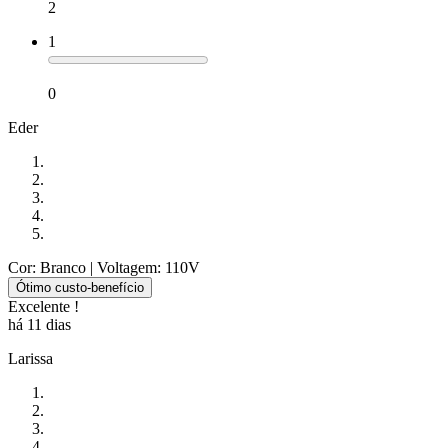
2
1
0
Eder
Cor: Branco
| Voltagem: 110V
Ótimo custo-benefício
Excelente !
há 11 dias
Larissa