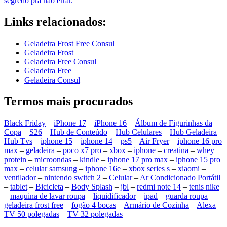
segredo pra não errar.
Links relacionados:
Geladeira Frost Free Consul
Geladeira Frost
Geladeira Free Consul
Geladeira Free
Geladeira Consul
Termos mais procurados
Black Friday
–
iPhone 17
–
iPhone 16
–
Álbum de Figurinhas da
Copa
–
S26
–
Hub de Conteúdo
–
Hub Celulares
–
Hub Geladeira
–
Hub Tvs
–
iphone 15
–
iphone 14
–
ps5
–
Air Fryer
–
iphone 16 pro
max
–
geladeira
–
poco x7 pro
–
xbox
–
iphone
–
creatina
–
whey
protein
–
microondas
–
kindle
–
iphone 17 pro max
–
iphone 15 pro
max
–
celular samsung
–
iphone 16e
–
xbox series s
–
xiaomi
–
ventilador
–
nintendo switch 2
–
Celular
–
Ar Condicionado Portátil
–
tablet
–
Bicicleta
–
Body Splash
–
jbl
–
redmi note 14
–
tenis nike
–
maquina de lavar roupa
–
liquidificador
–
ipad
–
guarda roupa
–
geladeira frost free
–
fogão 4 bocas
–
Armário de Cozinha
–
Alexa
–
TV 50 polegadas
–
TV 32 polegadas