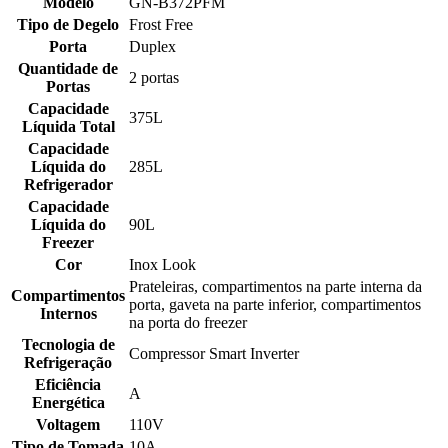
Modelo
GN-B372PFM
Tipo de Degelo
Frost Free
Porta
Duplex
Quantidade de
2 portas
Portas
Capacidade
375L
Líquida Total
Capacidade
Líquida do
285L
Refrigerador
Capacidade
Líquida do
90L
Freezer
Cor
Inox Look
Prateleiras, compartimentos na parte interna da
Compartimentos
porta, gaveta na parte inferior, compartimentos
Internos
na porta do freezer
Tecnologia de
Compressor Smart Inverter
Refrigeração
Eficiência
A
Energética
Voltagem
110V
Tipo de Tomada
10A