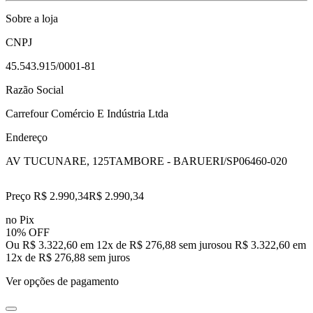
Sobre a loja
CNPJ
45.543.915/0001-81
Razão Social
Carrefour Comércio E Indústria Ltda
Endereço
AV TUCUNARE, 125
TAMBORE - BARUERI/SP
06460-020
Preço R$ 2.990,34
R$
2.990
,
34
no Pix
10% OFF
Ou R$ 3.322,60 em 12x de R$ 276,88 sem juros
ou
R$ 3.322,60
em
12
x de
R$ 276,88
sem juros
Ver opções de pagamento