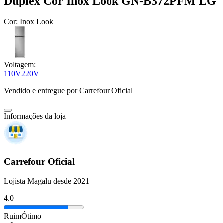
Duplex Cor Inox Look GN-B372PFM LG
Cor:
Inox Look
Voltagem:
110V
220V
Vendido e entregue por
Carrefour Oficial
Informações da loja
Carrefour Oficial
Lojista Magalu desde 2021
4.0
Ruim
Ótimo