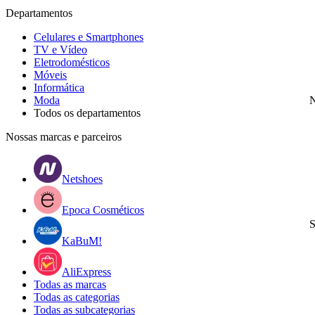
Departamentos
Celulares e Smartphones
TV e Vídeo
Eletrodomésticos
Móveis
Informática
Moda
N
Todos os departamentos
Nossas marcas e parceiros
Netshoes
Epoca Cosméticos
S
KaBuM!
AliExpress
Todas as marcas
Todas as categorias
Todas as subcategorias