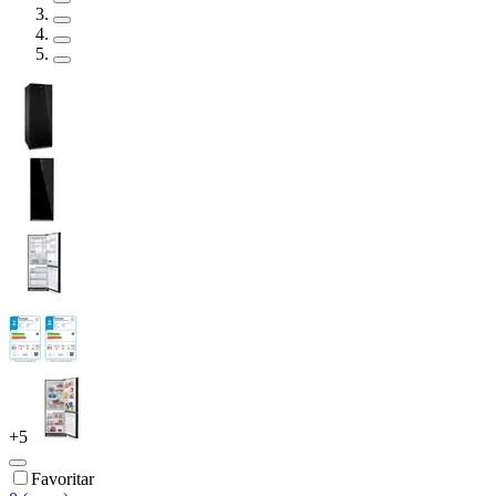
+
5
Favoritar