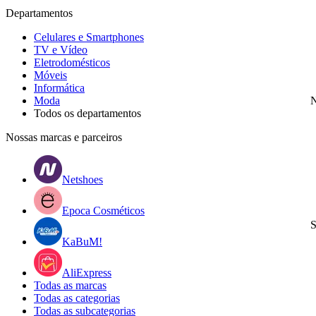
Departamentos
Celulares e Smartphones
TV e Vídeo
Eletrodomésticos
Móveis
Informática
Moda
N
Todos os departamentos
Nossas marcas e parceiros
Netshoes
Epoca Cosméticos
S
KaBuM!
AliExpress
Todas as marcas
Todas as categorias
Todas as subcategorias