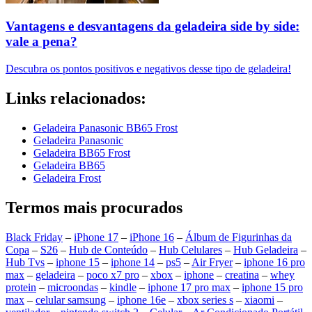
Vantagens e desvantagens da geladeira side by side:
vale a pena?
Descubra os pontos positivos e negativos desse tipo de geladeira!
Links relacionados:
Geladeira Panasonic BB65 Frost
Geladeira Panasonic
Geladeira BB65 Frost
Geladeira BB65
Geladeira Frost
Termos mais procurados
Black Friday
–
iPhone 17
–
iPhone 16
–
Álbum de Figurinhas da
Copa
–
S26
–
Hub de Conteúdo
–
Hub Celulares
–
Hub Geladeira
–
Hub Tvs
–
iphone 15
–
iphone 14
–
ps5
–
Air Fryer
–
iphone 16 pro
max
–
geladeira
–
poco x7 pro
–
xbox
–
iphone
–
creatina
–
whey
protein
–
microondas
–
kindle
–
iphone 17 pro max
–
iphone 15 pro
max
–
celular samsung
–
iphone 16e
–
xbox series s
–
xiaomi
–