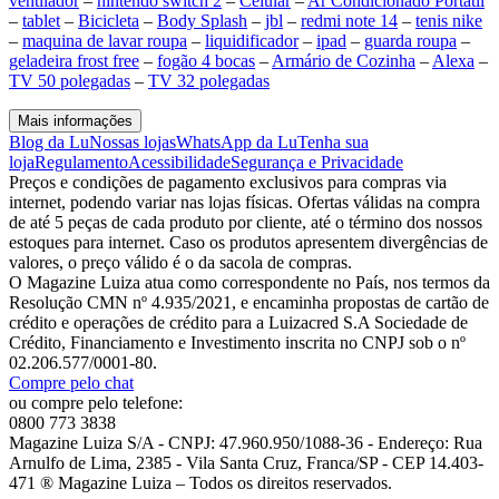
ventilador
–
nintendo switch 2
–
Celular
–
Ar Condicionado Portátil
–
tablet
–
Bicicleta
–
Body Splash
–
jbl
–
redmi note 14
–
tenis nike
–
maquina de lavar roupa
–
liquidificador
–
ipad
–
guarda roupa
–
geladeira frost free
–
fogão 4 bocas
–
Armário de Cozinha
–
Alexa
–
TV 50 polegadas
–
TV 32 polegadas
Mais informações
Blog da Lu
Nossas lojas
WhatsApp da Lu
Tenha sua
loja
Regulamento
Acessibilidade
Segurança e Privacidade
Preços e condições de pagamento exclusivos para compras via
internet, podendo variar nas lojas físicas. Ofertas válidas na compra
de até 5 peças de cada produto por cliente, até o término dos nossos
estoques para internet. Caso os produtos apresentem divergências de
valores, o preço válido é o da sacola de compras.
O Magazine Luiza atua como correspondente no País, nos termos da
Resolução CMN nº 4.935/2021, e encaminha propostas de cartão de
crédito e operações de crédito para a Luizacred S.A Sociedade de
Crédito, Financiamento e Investimento inscrita no CNPJ sob o nº
02.206.577/0001-80.
Compre pelo chat
ou compre pelo telefone:
0800 773 3838
Magazine Luiza S/A - CNPJ: 47.960.950/1088-36 - Endereço: Rua
Arnulfo de Lima, 2385 - Vila Santa Cruz, Franca/SP - CEP 14.403-
471 ® Magazine Luiza – Todos os direitos reservados.