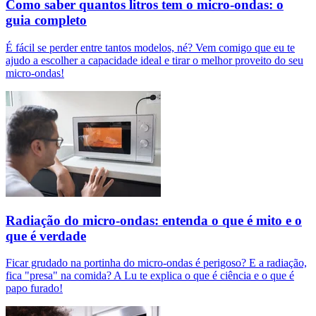
Como saber quantos litros tem o micro-ondas: o
guia completo
É fácil se perder entre tantos modelos, né? Vem comigo que eu te
ajudo a escolher a capacidade ideal e tirar o melhor proveito do seu
micro-ondas!
Radiação do micro-ondas: entenda o que é mito e o
que é verdade
Ficar grudado na portinha do micro-ondas é perigoso? E a radiação,
fica "presa" na comida? A Lu te explica o que é ciência e o que é
papo furado!