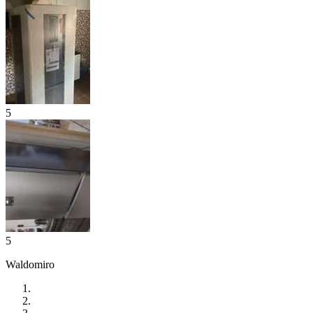
5
5
Waldomiro