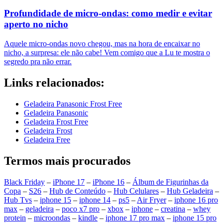
Profundidade de micro-ondas: como medir e evitar
aperto no nicho
Aquele micro-ondas novo chegou, mas na hora de encaixar no
nicho, a surpresa: ele não cabe! Vem comigo que a Lu te mostra o
segredo pra não errar.
Links relacionados:
Geladeira Panasonic Frost Free
Geladeira Panasonic
Geladeira Frost Free
Geladeira Frost
Geladeira Free
Termos mais procurados
Black Friday
–
iPhone 17
–
iPhone 16
–
Álbum de Figurinhas da
Copa
–
S26
–
Hub de Conteúdo
–
Hub Celulares
–
Hub Geladeira
–
Hub Tvs
–
iphone 15
–
iphone 14
–
ps5
–
Air Fryer
–
iphone 16 pro
max
–
geladeira
–
poco x7 pro
–
xbox
–
iphone
–
creatina
–
whey
protein
–
microondas
–
kindle
–
iphone 17 pro max
–
iphone 15 pro