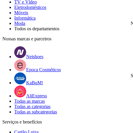
TV e Vídeo
Eletrodomésticos
Móveis
Informática
Moda
N
Todos os departamentos
Nossas marcas e parceiros
Netshoes
Epoca Cosméticos
S
KaBuM!
AliExpress
Todas as marcas
Todas as categorias
Todas as subcategorias
Serviços e benefícios
Cartão Luiza