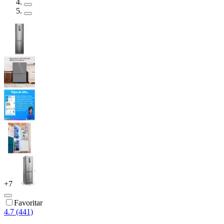
+
7
Favoritar
4.7 (441)