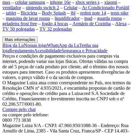
max
–
celular samsung
–
iphone 16e
–
xbox series s
–
xiaomi
–
ventilador
–
nintendo switch 2
–
Celular
–
Ar Condicionado Portátil
–
tablet
–
Bicicleta
–
Body Splash
–
jbl
–
redmi note 14
–
tenis nike
–
maquina de lavar roupa
–
liquidificador
–
ipad
–
guarda roupa
–
geladeira frost free
–
fogão 4 bocas
–
Armário de Cozinha
–
Alexa
–
TV 50 polegadas
–
TV 32 polegadas
Mais informações
Blog da Lu
Nossas lojas
WhatsApp da Lu
Tenha sua
loja
Regulamento
Acessibilidade
Segurança e Privacidade
Preços e condições de pagamento exclusivos para compras via
internet, podendo variar nas lojas físicas. Ofertas válidas na compra
de até 5 peças de cada produto por cliente, até o término dos nossos
estoques para internet. Caso os produtos apresentem divergências de
valores, o preço válido é o da sacola de compras.
O Magazine Luiza atua como correspondente no País, nos termos da
Resolução CMN nº 4.935/2021, e encaminha propostas de cartão de
crédito e operações de crédito para a Luizacred S.A Sociedade de
Crédito, Financiamento e Investimento inscrita no CNPJ sob o nº
02.206.577/0001-80.
Compre pelo chat
ou compre pelo telefone:
0800 773 3838
Magazine Luiza S/A - CNPJ: 47.960.950/1088-36 - Endereço: Rua
Arnulfo de Lima, 2385 - Vila Santa Cruz, Franca/SP - CEP 14.403-