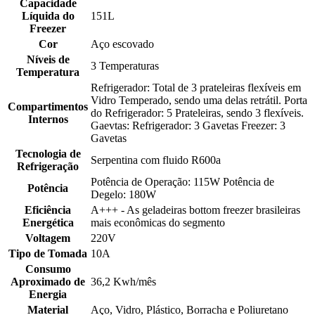
Capacidade
Líquida do
151L
Freezer
Cor
Aço escovado
Níveis de
3 Temperaturas
Temperatura
Refrigerador: Total de 3 prateleiras flexíveis em
Vidro Temperado, sendo uma delas retrátil. Porta
Compartimentos
do Refrigerador: 5 Prateleiras, sendo 3 flexíveis.
Internos
Gaevtas: Refrigerador: 3 Gavetas Freezer: 3
Gavetas
Tecnologia de
Serpentina com fluido R600a
Refrigeração
Potência de Operação: 115W Potência de
Potência
Degelo: 180W
Eficiência
A+++ - As geladeiras bottom freezer brasileiras
Energética
mais econômicas do segmento
Voltagem
220V
Tipo de Tomada
10A
Consumo
Aproximado de
36,2 Kwh/mês
Energia
Material
Aço, Vidro, Plástico, Borracha e Poliuretano