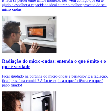
É fácil se perder entre tantos modelos, né? Vem comigo que eu te
ajudo a escolher a capacidade ideal e tirar o melhor proveito do seu
micro-ondas!
Radiação do micro-ondas: entenda o que é mito e o
que é verdade
Ficar grudado na portinha do micro-ondas é perigoso? E a radiação,
fica "presa" na comida? A Lu te explica o que é ciência e o que é
papo furado!