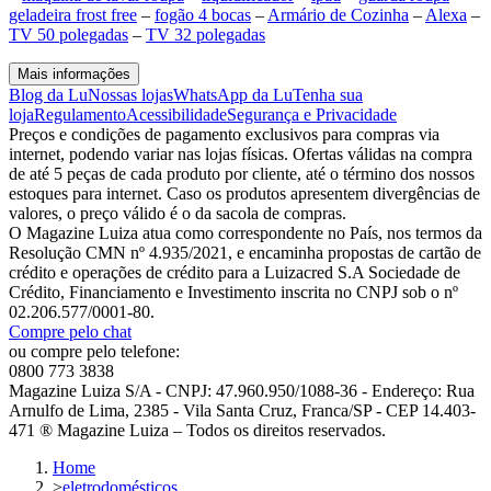
geladeira frost free
–
fogão 4 bocas
–
Armário de Cozinha
–
Alexa
–
TV 50 polegadas
–
TV 32 polegadas
Mais informações
Blog da Lu
Nossas lojas
WhatsApp da Lu
Tenha sua
loja
Regulamento
Acessibilidade
Segurança e Privacidade
Preços e condições de pagamento exclusivos para compras via
internet, podendo variar nas lojas físicas. Ofertas válidas na compra
de até 5 peças de cada produto por cliente, até o término dos nossos
estoques para internet. Caso os produtos apresentem divergências de
valores, o preço válido é o da sacola de compras.
O Magazine Luiza atua como correspondente no País, nos termos da
Resolução CMN nº 4.935/2021, e encaminha propostas de cartão de
crédito e operações de crédito para a Luizacred S.A Sociedade de
Crédito, Financiamento e Investimento inscrita no CNPJ sob o nº
02.206.577/0001-80.
Compre pelo chat
ou compre pelo telefone:
0800 773 3838
Magazine Luiza S/A - CNPJ: 47.960.950/1088-36 - Endereço: Rua
Arnulfo de Lima, 2385 - Vila Santa Cruz, Franca/SP - CEP 14.403-
471 ® Magazine Luiza – Todos os direitos reservados.
Home
>
eletrodomésticos