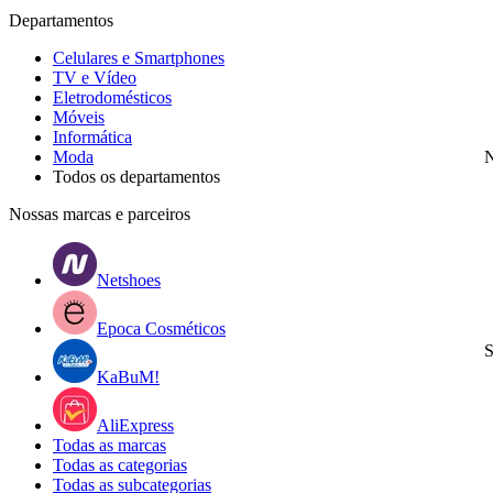
Departamentos
Celulares e Smartphones
TV e Vídeo
Eletrodomésticos
Móveis
Informática
Moda
N
Todos os departamentos
Nossas marcas e parceiros
Netshoes
Epoca Cosméticos
S
KaBuM!
AliExpress
Todas as marcas
Todas as categorias
Todas as subcategorias