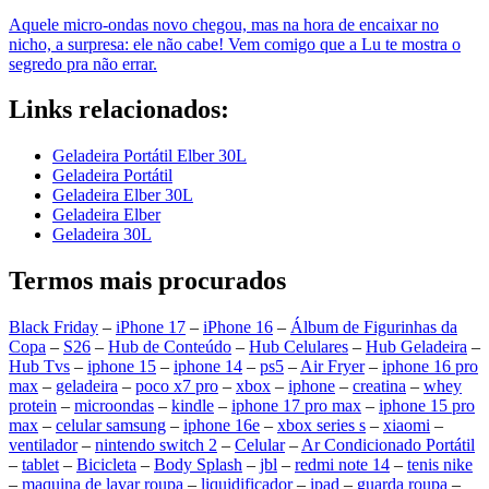
Aquele micro-ondas novo chegou, mas na hora de encaixar no
nicho, a surpresa: ele não cabe! Vem comigo que a Lu te mostra o
segredo pra não errar.
Links relacionados:
Geladeira Portátil Elber 30L
Geladeira Portátil
Geladeira Elber 30L
Geladeira Elber
Geladeira 30L
Termos mais procurados
Black Friday
–
iPhone 17
–
iPhone 16
–
Álbum de Figurinhas da
Copa
–
S26
–
Hub de Conteúdo
–
Hub Celulares
–
Hub Geladeira
–
Hub Tvs
–
iphone 15
–
iphone 14
–
ps5
–
Air Fryer
–
iphone 16 pro
max
–
geladeira
–
poco x7 pro
–
xbox
–
iphone
–
creatina
–
whey
protein
–
microondas
–
kindle
–
iphone 17 pro max
–
iphone 15 pro
max
–
celular samsung
–
iphone 16e
–
xbox series s
–
xiaomi
–
ventilador
–
nintendo switch 2
–
Celular
–
Ar Condicionado Portátil
–
tablet
–
Bicicleta
–
Body Splash
–
jbl
–
redmi note 14
–
tenis nike
–
maquina de lavar roupa
–
liquidificador
–
ipad
–
guarda roupa
–