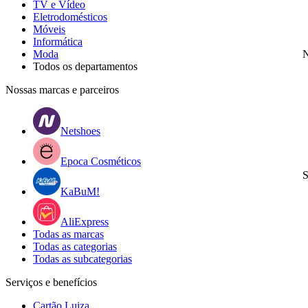
TV e Vídeo
Eletrodomésticos
Móveis
Informática
Moda
N
Todos os departamentos
Nossas marcas e parceiros
Netshoes
Epoca Cosméticos
S
KaBuM!
AliExpress
Todas as marcas
Todas as categorias
Todas as subcategorias
Serviços e benefícios
Cartão Luiza