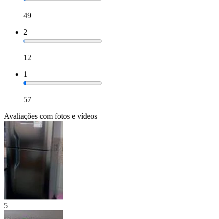
49
2
12
1
57
Avaliações com fotos e vídeos
5