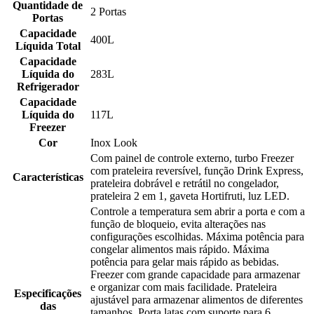
Quantidade de
2 Portas
Portas
Capacidade
400L
Líquida Total
Capacidade
Líquida do
283L
Refrigerador
Capacidade
Líquida do
117L
Freezer
Cor
Inox Look
Com painel de controle externo, turbo Freezer
com prateleira reversível, função Drink Express,
Características
prateleira dobrável e retrátil no congelador,
prateleira 2 em 1, gaveta Hortifruti, luz LED.
Controle a temperatura sem abrir a porta e com a
função de bloqueio, evita alterações nas
configurações escolhidas. Máxima potência para
congelar alimentos mais rápido. Máxima
potência para gelar mais rápido as bebidas.
Freezer com grande capacidade para armazenar
e organizar com mais facilidade. Prateleira
Especificações
ajustável para armazenar alimentos de diferentes
das
tamanhos. Porta latas com suporte para 6