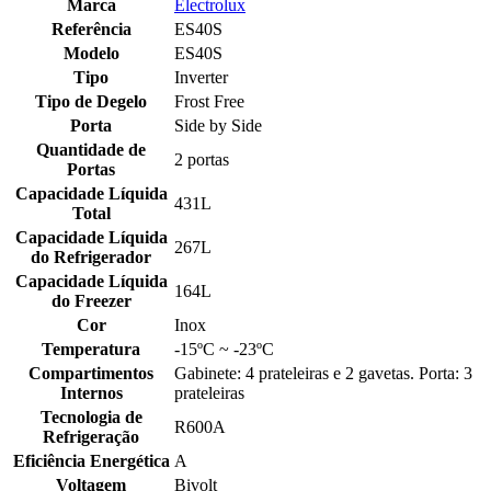
Marca
Electrolux
Referência
ES40S
Modelo
ES40S
Tipo
Inverter
Tipo de Degelo
Frost Free
Porta
Side by Side
Quantidade de
2 portas
Portas
Capacidade Líquida
431L
Total
Capacidade Líquida
267L
do Refrigerador
Capacidade Líquida
164L
do Freezer
Cor
Inox
Temperatura
-15ºC ~ -23ºC
Compartimentos
Gabinete: 4 prateleiras e 2 gavetas. Porta: 3
Internos
prateleiras
Tecnologia de
R600A
Refrigeração
Eficiência Energética
A
Voltagem
Bivolt