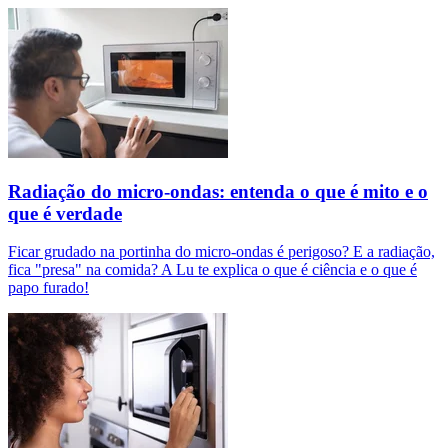
Radiação do micro-ondas: entenda o que é mito e o
que é verdade
Ficar grudado na portinha do micro-ondas é perigoso? E a radiação,
fica "presa" na comida? A Lu te explica o que é ciência e o que é
papo furado!