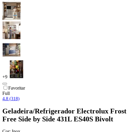
+
9
Favoritar
Full
4.8 (318)
Geladeira/Refrigerador Electrolux Frost
Free Side by Side 431L ES40S Bivolt
Cor:
Inox