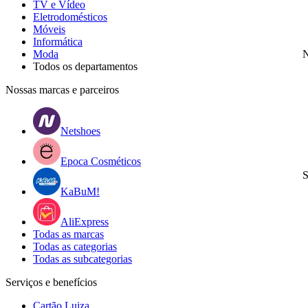
TV e Vídeo
Eletrodomésticos
Móveis
Informática
Moda
N
Todos os departamentos
Nossas marcas e parceiros
Netshoes
Epoca Cosméticos
S
KaBuM!
AliExpress
Todas as marcas
Todas as categorias
Todas as subcategorias
Serviços e benefícios
Cartão Luiza