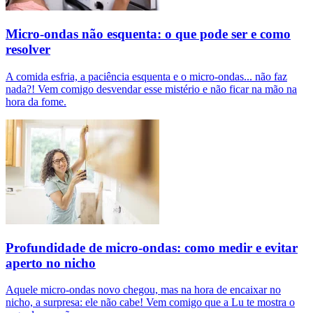
Micro-ondas não esquenta: o que pode ser e como
resolver
A comida esfria, a paciência esquenta e o micro-ondas... não faz
nada?! Vem comigo desvendar esse mistério e não ficar na mão na
hora da fome.
Profundidade de micro-ondas: como medir e evitar
aperto no nicho
Aquele micro-ondas novo chegou, mas na hora de encaixar no
nicho, a surpresa: ele não cabe! Vem comigo que a Lu te mostra o