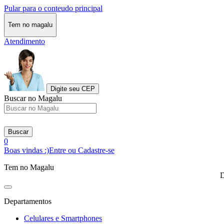
Pular para o conteudo principal
Tem no magalu
Atendimento
Digite seu CEP
Buscar no Magalu
Buscar
0
Boas vindas :)
Entre ou Cadastre-se
Tem no Magalu
D
Departamentos
Celulares e Smartphones