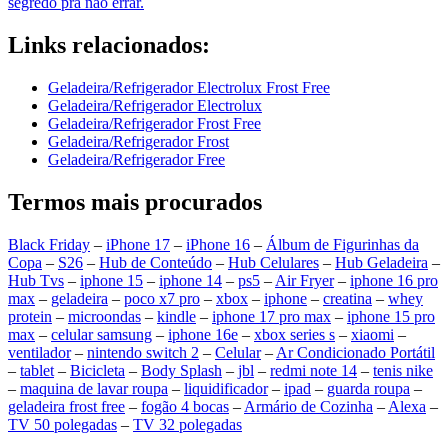
segredo pra não errar.
Links relacionados:
Geladeira/Refrigerador Electrolux Frost Free
Geladeira/Refrigerador Electrolux
Geladeira/Refrigerador Frost Free
Geladeira/Refrigerador Frost
Geladeira/Refrigerador Free
Termos mais procurados
Black Friday
–
iPhone 17
–
iPhone 16
–
Álbum de Figurinhas da
Copa
–
S26
–
Hub de Conteúdo
–
Hub Celulares
–
Hub Geladeira
–
Hub Tvs
–
iphone 15
–
iphone 14
–
ps5
–
Air Fryer
–
iphone 16 pro
max
–
geladeira
–
poco x7 pro
–
xbox
–
iphone
–
creatina
–
whey
protein
–
microondas
–
kindle
–
iphone 17 pro max
–
iphone 15 pro
max
–
celular samsung
–
iphone 16e
–
xbox series s
–
xiaomi
–
ventilador
–
nintendo switch 2
–
Celular
–
Ar Condicionado Portátil
–
tablet
–
Bicicleta
–
Body Splash
–
jbl
–
redmi note 14
–
tenis nike
–
maquina de lavar roupa
–
liquidificador
–
ipad
–
guarda roupa
–
geladeira frost free
–
fogão 4 bocas
–
Armário de Cozinha
–
Alexa
–
TV 50 polegadas
–
TV 32 polegadas