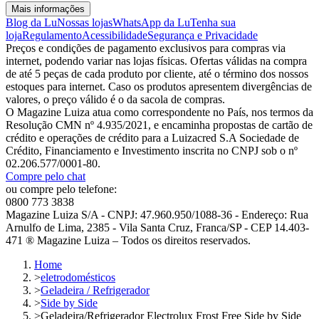
Mais informações
Blog da Lu
Nossas lojas
WhatsApp da Lu
Tenha sua
loja
Regulamento
Acessibilidade
Segurança e Privacidade
Preços e condições de pagamento exclusivos para compras via
internet, podendo variar nas lojas físicas. Ofertas válidas na compra
de até 5 peças de cada produto por cliente, até o término dos nossos
estoques para internet. Caso os produtos apresentem divergências de
valores, o preço válido é o da sacola de compras.
O Magazine Luiza atua como correspondente no País, nos termos da
Resolução CMN nº 4.935/2021, e encaminha propostas de cartão de
crédito e operações de crédito para a Luizacred S.A Sociedade de
Crédito, Financiamento e Investimento inscrita no CNPJ sob o nº
02.206.577/0001-80.
Compre pelo chat
ou compre pelo telefone:
0800 773 3838
Magazine Luiza S/A - CNPJ: 47.960.950/1088-36 - Endereço: Rua
Arnulfo de Lima, 2385 - Vila Santa Cruz, Franca/SP - CEP 14.403-
471 ® Magazine Luiza – Todos os direitos reservados.
Home
>
eletrodomésticos
>
Geladeira / Refrigerador
>
Side by Side
>
Geladeira/Refrigerador Electrolux Frost Free Side by Side