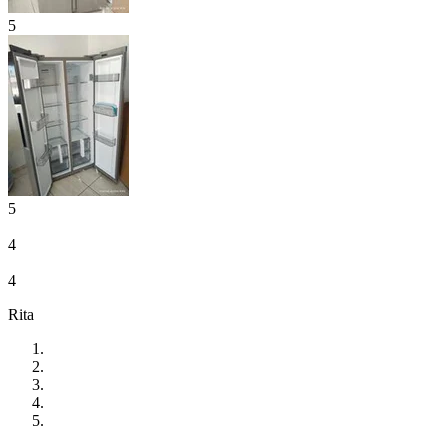
5
5
4
4
Rita