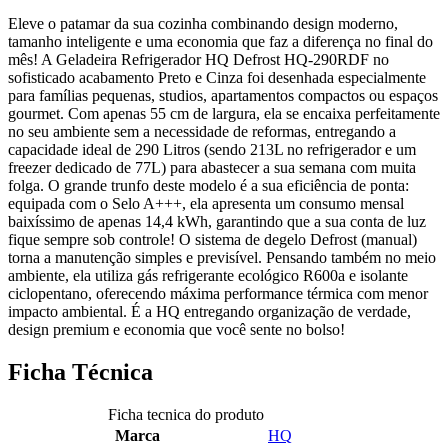
Eleve o patamar da sua cozinha combinando design moderno,
tamanho inteligente e uma economia que faz a diferença no final do
mês! A Geladeira Refrigerador HQ Defrost HQ-290RDF no
sofisticado acabamento Preto e Cinza foi desenhada especialmente
para famílias pequenas, studios, apartamentos compactos ou espaços
gourmet. Com apenas 55 cm de largura, ela se encaixa perfeitamente
no seu ambiente sem a necessidade de reformas, entregando a
capacidade ideal de 290 Litros (sendo 213L no refrigerador e um
freezer dedicado de 77L) para abastecer a sua semana com muita
folga. O grande trunfo deste modelo é a sua eficiência de ponta:
equipada com o Selo A+++, ela apresenta um consumo mensal
baixíssimo de apenas 14,4 kWh, garantindo que a sua conta de luz
fique sempre sob controle! O sistema de degelo Defrost (manual)
torna a manutenção simples e previsível. Pensando também no meio
ambiente, ela utiliza gás refrigerante ecológico R600a e isolante
ciclopentano, oferecendo máxima performance térmica com menor
impacto ambiental. É a HQ entregando organização de verdade,
design premium e economia que você sente no bolso!
Ficha Técnica
Ficha tecnica do produto
Marca
HQ