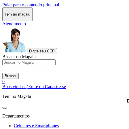
Pular para o conteudo principal
Tem no magalu
Atendimento
Digite seu CEP
Buscar no Magalu
Buscar
0
Boas vindas :)
Entre ou Cadastre-se
Tem no Magalu
D
Departamentos
Celulares e Smartphones