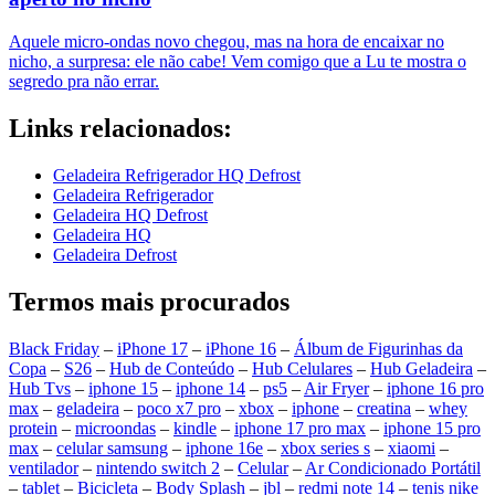
Aquele micro-ondas novo chegou, mas na hora de encaixar no
nicho, a surpresa: ele não cabe! Vem comigo que a Lu te mostra o
segredo pra não errar.
Links relacionados:
Geladeira Refrigerador HQ Defrost
Geladeira Refrigerador
Geladeira HQ Defrost
Geladeira HQ
Geladeira Defrost
Termos mais procurados
Black Friday
–
iPhone 17
–
iPhone 16
–
Álbum de Figurinhas da
Copa
–
S26
–
Hub de Conteúdo
–
Hub Celulares
–
Hub Geladeira
–
Hub Tvs
–
iphone 15
–
iphone 14
–
ps5
–
Air Fryer
–
iphone 16 pro
max
–
geladeira
–
poco x7 pro
–
xbox
–
iphone
–
creatina
–
whey
protein
–
microondas
–
kindle
–
iphone 17 pro max
–
iphone 15 pro
max
–
celular samsung
–
iphone 16e
–
xbox series s
–
xiaomi
–
ventilador
–
nintendo switch 2
–
Celular
–
Ar Condicionado Portátil
–
tablet
–
Bicicleta
–
Body Splash
–
jbl
–
redmi note 14
–
tenis nike