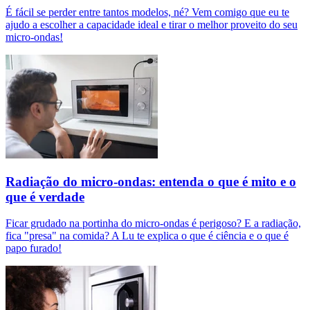
É fácil se perder entre tantos modelos, né? Vem comigo que eu te
ajudo a escolher a capacidade ideal e tirar o melhor proveito do seu
micro-ondas!
Radiação do micro-ondas: entenda o que é mito e o
que é verdade
Ficar grudado na portinha do micro-ondas é perigoso? E a radiação,
fica "presa" na comida? A Lu te explica o que é ciência e o que é
papo furado!