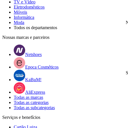
TV e Vídeo
Eletrodomésticos
Móveis
Informática
Moda
N
Todos os departamentos
Nossas marcas e parceiros
Netshoes
Epoca Cosméticos
S
KaBuM!
AliExpress
Todas as marcas
Todas as categorias
Todas as subcategorias
Serviços e benefícios
Cartão Luiza