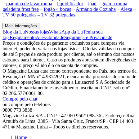
–
maquina de lavar roupa
–
liquidificador
–
ipad
–
guarda roupa
–
geladeira frost free
–
fogão 4 bocas
–
Armário de Cozinha
–
Alexa
–
TV 50 polegadas
–
TV 32 polegadas
Mais informações
Blog da Lu
Nossas lojas
WhatsApp da Lu
Tenha sua
loja
Regulamento
Acessibilidade
Segurança e Privacidade
Preços e condições de pagamento exclusivos para compras via
internet, podendo variar nas lojas físicas. Ofertas válidas na compra
de até 5 peças de cada produto por cliente, até o término dos nossos
estoques para internet. Caso os produtos apresentem divergências de
valores, o preço válido é o da sacola de compras.
O Magazine Luiza atua como correspondente no País, nos termos da
Resolução CMN nº 4.935/2021, e encaminha propostas de cartão de
crédito e operações de crédito para a Luizacred S.A Sociedade de
Crédito, Financiamento e Investimento inscrita no CNPJ sob o nº
02.206.577/0001-80.
Compre pelo chat
ou compre pelo telefone:
0800 773 3838
Magazine Luiza S/A - CNPJ: 47.960.950/1088-36 - Endereço: Rua
Arnulfo de Lima, 2385 - Vila Santa Cruz, Franca/SP - CEP 14.403-
471 ® Magazine Luiza – Todos os direitos reservados.
Home