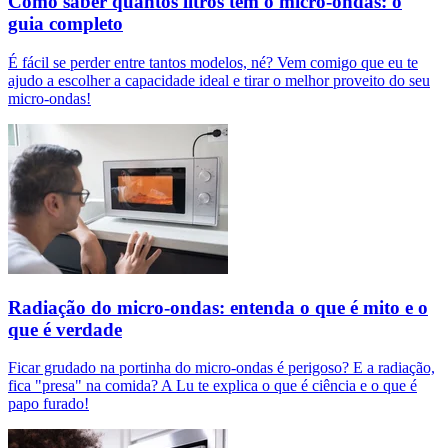
Como saber quantos litros tem o micro-ondas: o
guia completo
É fácil se perder entre tantos modelos, né? Vem comigo que eu te
ajudo a escolher a capacidade ideal e tirar o melhor proveito do seu
micro-ondas!
Radiação do micro-ondas: entenda o que é mito e o
que é verdade
Ficar grudado na portinha do micro-ondas é perigoso? E a radiação,
fica "presa" na comida? A Lu te explica o que é ciência e o que é
papo furado!