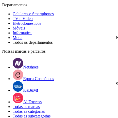
Departamentos
Celulares e Smartphones
TV e Vídeo
Eletrodomésticos
Móveis
Informática
Moda
N
Todos os departamentos
Nossas marcas e parceiros
Netshoes
Epoca Cosméticos
S
KaBuM!
AliExpress
Todas as marcas
Todas as categorias
Todas as subcategorias