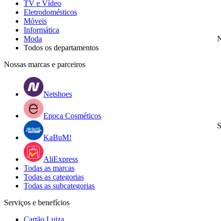
TV e Vídeo
Eletrodomésticos
Móveis
Informática
Moda
N
Todos os departamentos
Nossas marcas e parceiros
Netshoes
Epoca Cosméticos
S
KaBuM!
AliExpress
Todas as marcas
Todas as categorias
Todas as subcategorias
Serviços e benefícios
Cartão Luiza