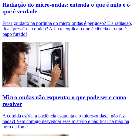
Radiação do micro-ondas: entenda o que é mito e o
que é verdade
Ficar grudado na portinha do micro-ondas é perigoso? E a radiação,
fica "presa" na comida? A Lu te explica o que é ciência e o que é
papo furado!
Micro-ondas não esquenta: o que pode ser e como
resolver
A comida esfria, a paciência esquenta e o micro-ondas... não faz
nada?! Vem comigo desvendar esse mistério e não ficar na mão na
hora da fome.