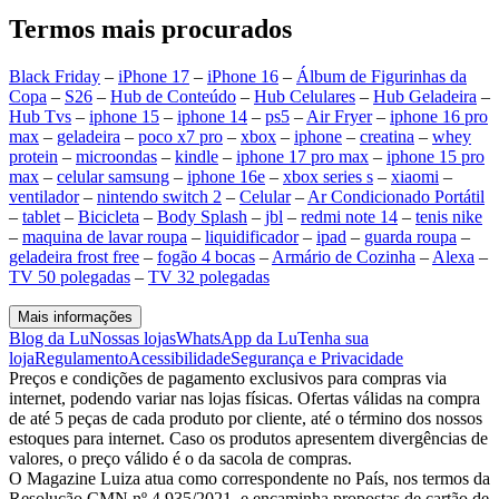
Termos mais procurados
Black Friday
–
iPhone 17
–
iPhone 16
–
Álbum de Figurinhas da
Copa
–
S26
–
Hub de Conteúdo
–
Hub Celulares
–
Hub Geladeira
–
Hub Tvs
–
iphone 15
–
iphone 14
–
ps5
–
Air Fryer
–
iphone 16 pro
max
–
geladeira
–
poco x7 pro
–
xbox
–
iphone
–
creatina
–
whey
protein
–
microondas
–
kindle
–
iphone 17 pro max
–
iphone 15 pro
max
–
celular samsung
–
iphone 16e
–
xbox series s
–
xiaomi
–
ventilador
–
nintendo switch 2
–
Celular
–
Ar Condicionado Portátil
–
tablet
–
Bicicleta
–
Body Splash
–
jbl
–
redmi note 14
–
tenis nike
–
maquina de lavar roupa
–
liquidificador
–
ipad
–
guarda roupa
–
geladeira frost free
–
fogão 4 bocas
–
Armário de Cozinha
–
Alexa
–
TV 50 polegadas
–
TV 32 polegadas
Mais informações
Blog da Lu
Nossas lojas
WhatsApp da Lu
Tenha sua
loja
Regulamento
Acessibilidade
Segurança e Privacidade
Preços e condições de pagamento exclusivos para compras via
internet, podendo variar nas lojas físicas. Ofertas válidas na compra
de até 5 peças de cada produto por cliente, até o término dos nossos
estoques para internet. Caso os produtos apresentem divergências de
valores, o preço válido é o da sacola de compras.
O Magazine Luiza atua como correspondente no País, nos termos da
Resolução CMN nº 4.935/2021, e encaminha propostas de cartão de