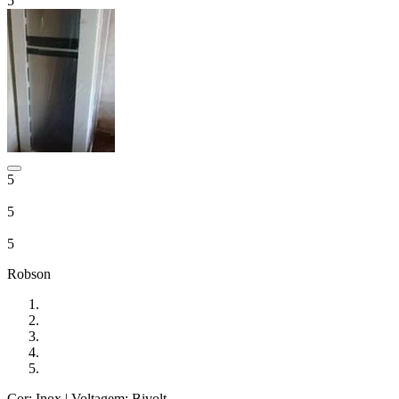
5
5
5
5
Robson
Cor: Inox
| Voltagem: Bivolt