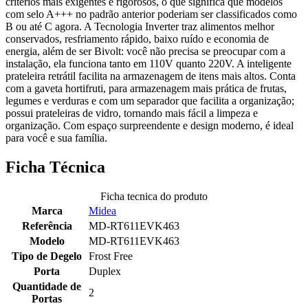
critérios mais exigentes e rigorosos, o que significa que modelos
com selo A+++ no padrão anterior poderiam ser classificados como
B ou até C agora. A Tecnologia Inverter traz alimentos melhor
conservados, resfriamento rápido, baixo ruído e economia de
energia, além de ser Bivolt: você não precisa se preocupar com a
instalação, ela funciona tanto em 110V quanto 220V. A inteligente
prateleira retrátil facilita na armazenagem de itens mais altos. Conta
com a gaveta hortifruti, para armazenagem mais prática de frutas,
legumes e verduras e com um separador que facilita a organização;
possui prateleiras de vidro, tornando mais fácil a limpeza e
organização. Com espaço surpreendente e design moderno, é ideal
para você e sua família.
Ficha Técnica
Ficha tecnica do produto
Marca
Midea
Referência
MD-RT611EVK463
Modelo
MD-RT611EVK463
Tipo de Degelo
Frost Free
Porta
Duplex
Quantidade de
2
Portas