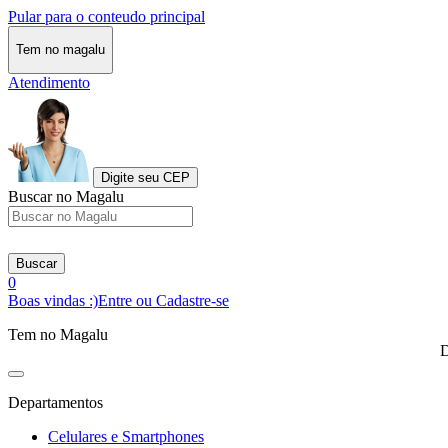
Pular para o conteudo principal
Tem no magalu
Atendimento
Digite seu CEP
Buscar no Magalu
Buscar
0
Boas vindas :)
Entre ou Cadastre-se
Tem no Magalu
D
Departamentos
Celulares e Smartphones