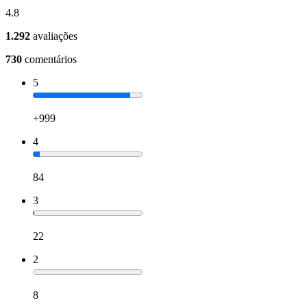
4.8
1.292
avaliações
730
comentários
5
+999
4
84
3
22
2
8