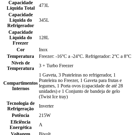
Capacidade
473L
Líquida Total
Capacidade
Líquida do
345L
Refrigerador
Capacidade
Líquida do
128L
Freezer
Cor
Inox
Temperatura
Freezer: -16°C a -24°C. Refrigerador: 2°C a 8°C
Níveis de
3 + Turbo Freezer
Temperatura
1 Gaveta, 3 Prateleiras no refrigerador, 1
Prateleira no Freezer, 1 Gaveta para frutas e
Compartimentos
legumes, 1 Porta ovos (capacidade de até 28
Internos
unidades) e 1 Conjunto de bandeja de gelo
(Twist Ice tray)
Tecnologia de
Inverter
Refrigeração
Potência
215W
Eficiência
A
Energética
Voltagem
Bivolt