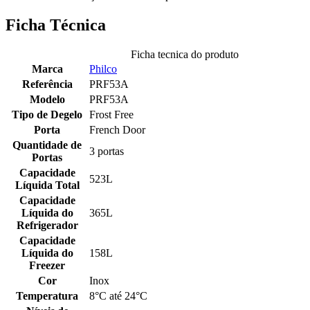
Ficha Técnica
Ficha tecnica do produto
Marca
Philco
Referência
PRF53A
Modelo
PRF53A
Tipo de Degelo
Frost Free
Porta
French Door
Quantidade de
3 portas
Portas
Capacidade
523L
Líquida Total
Capacidade
Líquida do
365L
Refrigerador
Capacidade
Líquida do
158L
Freezer
Cor
Inox
Temperatura
8°C até ­24°C