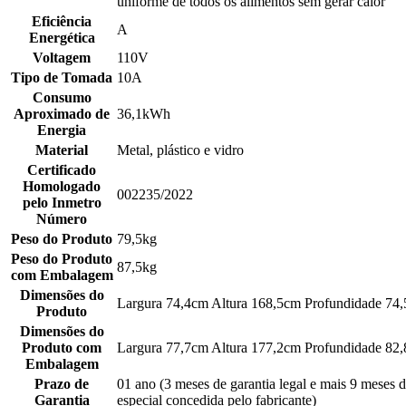
uniforme de todos os alimentos sem gerar calor
Eficiência
A
Energética
Voltagem
110V
Tipo de Tomada
10A
Consumo
Aproximado de
36,1kWh
Energia
Material
Metal, plástico e vidro
Certificado
Homologado
002235/2022
pelo Inmetro
Número
Peso do Produto
79,5kg
Peso do Produto
87,5kg
com Embalagem
Dimensões do
Largura 74,4cm Altura 168,5cm Profundidade 74
Produto
Dimensões do
Produto com
Largura 77,7cm Altura 177,2cm Profundidade 82
Embalagem
Prazo de
01 ano (3 meses de garantia legal e mais 9 meses d
Garantia
especial concedida pelo fabricante)