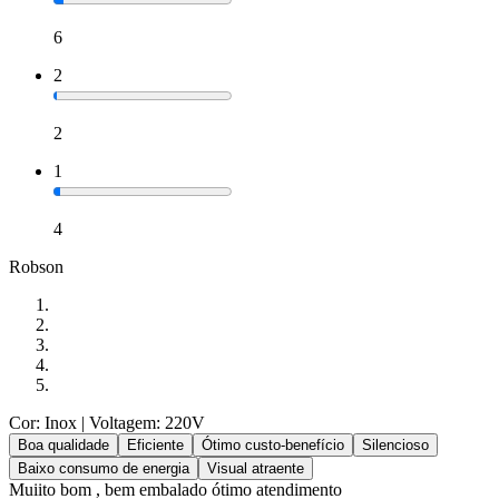
6
2
2
1
4
Robson
Cor: Inox
| Voltagem: 220V
Boa qualidade
Eficiente
Ótimo custo-benefício
Silencioso
Baixo consumo de energia
Visual atraente
Muiito bom , bem embalado ótimo atendimento