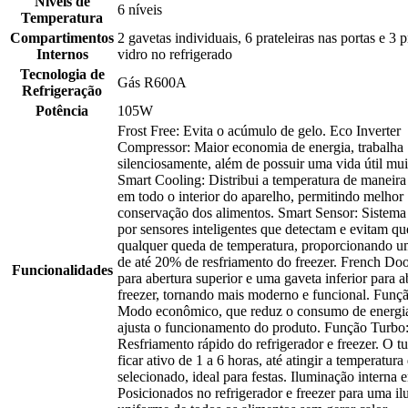
Níveis de
6 níveis
Temperatura
Compartimentos
2 gavetas individuais, 6 prateleiras nas portas e 3 p
Internos
vidro no refrigerado
Tecnologia de
Gás R600A
Refrigeração
Potência
105W
Frost Free: Evita o acúmulo de gelo. Eco Inverter
Compressor: Maior economia de energia, trabalha
silenciosamente, além de possuir uma vida útil mui
Smart Cooling: Distribui a temperatura de maneir
em todo o interior do aparelho, permitindo melhor
conservação dos alimentos. Smart Sensor: Sistem
por sensores inteligentes que detectam e evitam qu
qualquer queda de temperatura, proporcionando u
de até 20% de resfriamento do freezer. French Doo
Funcionalidades
para abertura superior e uma gaveta inferior para a
freezer, tornando mais moderno e funcional. Funç
Modo econômico, que reduz o consumo de energia 
ajusta o funcionamento do produto. Função Turbo
Resfriamento rápido do refrigerador e freezer. O t
ficar ativo de 1 a 6 horas, até atingir a temperatura
selecionado, ideal para festas. Iluminação interna
Posicionados no refrigerador e freezer para uma i