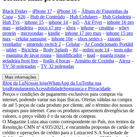
Black Friday
–
iPhone 17
–
iPhone 16
–
Álbum de Figurinhas da
Copa
–
S26
–
Hub de Conteúdo
–
Hub Celulares
–
Hub Geladeira
–
Hub Tvs
–
iphone 15
–
iphone 14
–
ps5
–
Air Fryer
–
iphone 16 pro
max
–
geladeira
–
poco x7 pro
–
xbox
–
iphone
–
creatina
–
whey
protein
–
microondas
–
kindle
–
iphone 17 pro max
–
iphone 15 pro
max
–
celular samsung
–
iphone 16e
–
xbox series s
–
xiaomi
–
ventilador
–
nintendo switch 2
–
Celular
–
Ar Condicionado Portátil
–
tablet
–
Bicicleta
–
Body Splash
–
jbl
–
redmi note 14
–
tenis nike
–
maquina de lavar roupa
–
liquidificador
–
ipad
–
guarda roupa
–
geladeira frost free
–
fogão 4 bocas
–
Armário de Cozinha
–
Alexa
–
TV 50 polegadas
–
TV 32 polegadas
Mais informações
Blog da Lu
Nossas lojas
WhatsApp da Lu
Tenha sua
loja
Regulamento
Acessibilidade
Segurança e Privacidade
Preços e condições de pagamento exclusivos para compras via
internet, podendo variar nas lojas físicas. Ofertas válidas na compra
de até 5 peças de cada produto por cliente, até o término dos nossos
estoques para internet. Caso os produtos apresentem divergências de
valores, o preço válido é o da sacola de compras.
O Magazine Luiza atua como correspondente no País, nos termos da
Resolução CMN nº 4.935/2021, e encaminha propostas de cartão de
crédito e operações de crédito para a Luizacred S.A Sociedade de