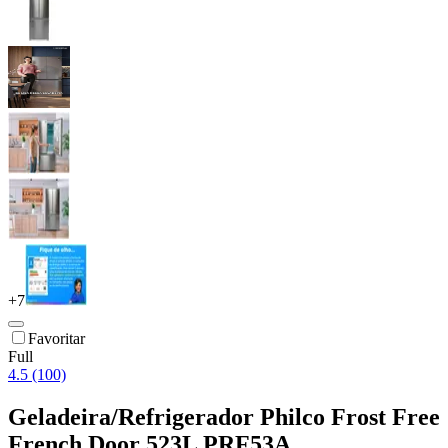
+
7
Favoritar
Full
4.5 (100)
Geladeira/Refrigerador Philco Frost Free
French Door 523L PRF53A