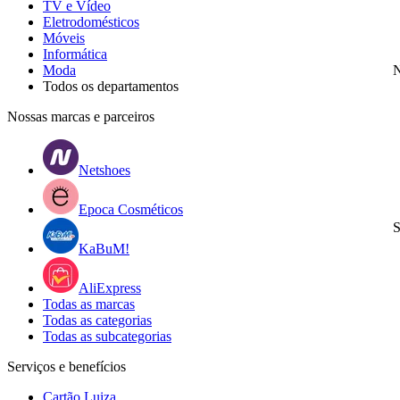
TV e Vídeo
Eletrodomésticos
Móveis
Informática
Moda
N
Todos os departamentos
Nossas marcas e parceiros
Netshoes
Epoca Cosméticos
S
KaBuM!
AliExpress
Todas as marcas
Todas as categorias
Todas as subcategorias
Serviços e benefícios
Cartão Luiza