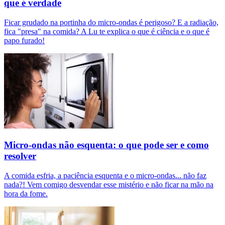
que é verdade
Ficar grudado na portinha do micro-ondas é perigoso? E a radiação,
fica "presa" na comida? A Lu te explica o que é ciência e o que é
papo furado!
Micro-ondas não esquenta: o que pode ser e como
resolver
A comida esfria, a paciência esquenta e o micro-ondas... não faz
nada?! Vem comigo desvendar esse mistério e não ficar na mão na
hora da fome.