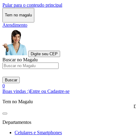
Pular para o conteudo principal
Tem no magalu
Atendimento
Digite seu CEP
Buscar no Magalu
Buscar
0
Boas vindas :)
Entre ou Cadastre-se
Tem no Magalu
D
Departamentos
Celulares e Smartphones