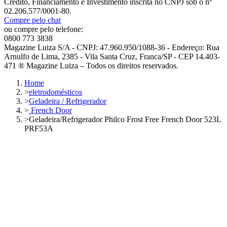
Crédito, Financiamento e Investimento inscrita no CNPJ sob o nº
02.206.577/0001-80.
Compre pelo chat
ou compre pelo telefone:
0800 773 3838
Magazine Luiza S/A - CNPJ: 47.960.950/1088-36 - Endereço: Rua
Arnulfo de Lima, 2385 - Vila Santa Cruz, Franca/SP - CEP 14.403-
471 ® Magazine Luiza – Todos os direitos reservados.
Home
>
eletrodomésticos
>
Geladeira / Refrigerador
>
French Door
>
Geladeira/Refrigerador Philco Frost Free French Door 523L
PRF53A