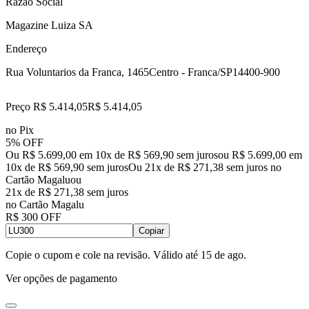
Razão Social
Magazine Luiza SA
Endereço
Rua Voluntarios da Franca, 1465
Centro - Franca/SP
14400-900
Preço R$ 5.414,05
R$
5.414
,
05
no Pix
5% OFF
Ou R$ 5.699,00 em 10x de R$ 569,90 sem juros
ou
R$ 5.699,00
em
10
x de
R$ 569,90
sem juros
Ou 21x de R$ 271,38 sem juros no
Cartão Magalu
ou
21
x de
R$ 271,38
sem juros
no Cartão Magalu
R$ 300 OFF
Copiar
Copie o cupom e cole na revisão. Válido até
15 de ago
.
Ver opções de pagamento