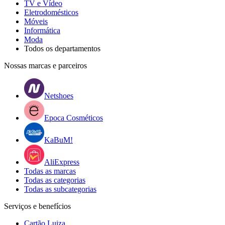
TV e Vídeo
Eletrodomésticos
Móveis
Informática
Moda
Todos os departamentos
Nossas marcas e parceiros
Netshoes
Epoca Cosméticos
KaBuM!
AliExpress
Todas as marcas
Todas as categorias
Todas as subcategorias
Serviços e benefícios
Cartão Luiza