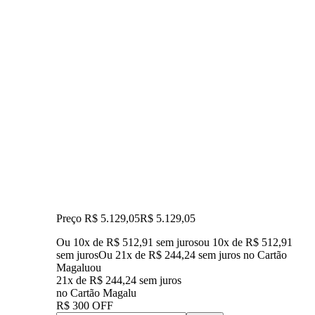
Preço R$ 5.129,05
R$
5.129
,
05
Ou 10x de R$ 512,91 sem juros
ou
10
x de
R$ 512,91
sem juros
Ou 21x de R$ 244,24 sem juros no Cartão
Magalu
ou
21
x de
R$ 244,24
sem juros
no Cartão Magalu
R$ 300 OFF