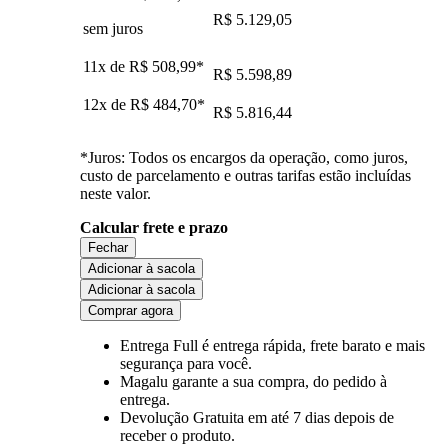
R$ 5.129,05
sem juros
11x de
R$ 508,99
*
R$ 5.598,89
12x de
R$ 484,70
*
R$ 5.816,44
*Juros: Todos os encargos da operação, como juros,
custo de parcelamento e outras tarifas estão incluídas
neste valor.
Calcular frete e prazo
Fechar
Adicionar à sacola
Adicionar à sacola
Comprar agora
Entrega Full
é entrega rápida, frete barato e mais
segurança para você.
Magalu garante
a sua compra, do pedido à
entrega.
Devolução Gratuita
em até 7 dias depois de
receber o produto.