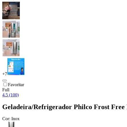
+
7
Favoritar
Full
4.5 (100)
Geladeira/Refrigerador Philco Frost Fre
Cor:
Inox