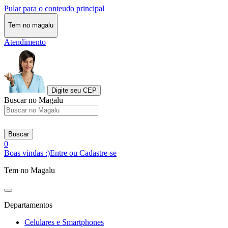
Pular para o conteudo principal
Tem no magalu
Atendimento
Digite seu CEP
Buscar no Magalu
Buscar
0
Boas vindas :)
Entre ou Cadastre-se
Tem no Magalu
Departamentos
Celulares e Smartphones