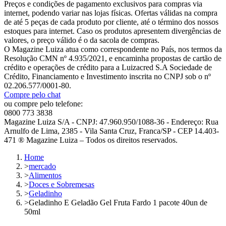
Preços e condições de pagamento exclusivos para compras via
internet, podendo variar nas lojas físicas. Ofertas válidas na compra
de até 5 peças de cada produto por cliente, até o término dos nossos
estoques para internet. Caso os produtos apresentem divergências de
valores, o preço válido é o da sacola de compras.
O Magazine Luiza atua como correspondente no País, nos termos da
Resolução CMN nº 4.935/2021, e encaminha propostas de cartão de
crédito e operações de crédito para a Luizacred S.A Sociedade de
Crédito, Financiamento e Investimento inscrita no CNPJ sob o nº
02.206.577/0001-80.
Compre pelo chat
ou compre pelo telefone:
0800 773 3838
Magazine Luiza S/A - CNPJ: 47.960.950/1088-36 - Endereço: Rua
Arnulfo de Lima, 2385 - Vila Santa Cruz, Franca/SP - CEP 14.403-
471 ® Magazine Luiza – Todos os direitos reservados.
Home
>
mercado
>
Alimentos
>
Doces e Sobremesas
>
Geladinho
>
Geladinho E Geladão Gel Fruta Fardo 1 pacote 40un de
50ml