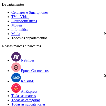
Departamentos
Celulares e Smartphones
TV e Vídeo
Eletrodomésticos
Móveis
Informática
Moda
N
Todos os departamentos
Nossas marcas e parceiros
Netshoes
Epoca Cosméticos
S
KaBuM!
AliExpress
Todas as marcas
Todas as categorias
Todas as subcategorias