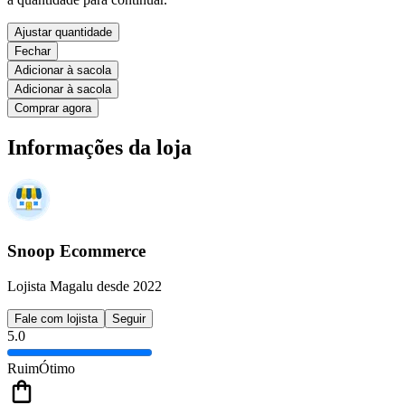
Ajustar quantidade
Fechar
Adicionar à sacola
Adicionar à sacola
Comprar agora
Informações da loja
Snoop Ecommerce
Lojista Magalu desde 2022
Fale com lojista
Seguir
5.0
Ruim
Ótimo