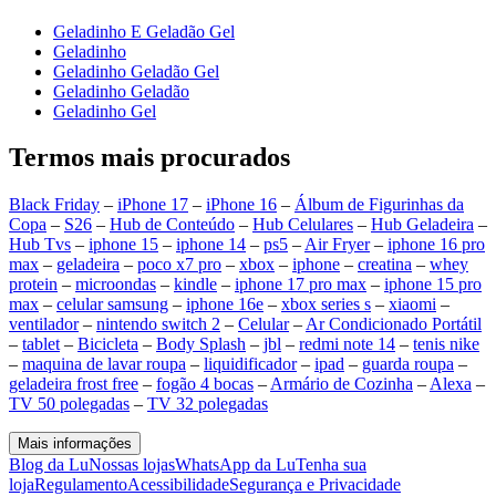
Geladinho E Geladão Gel
Geladinho
Geladinho Geladão Gel
Geladinho Geladão
Geladinho Gel
Termos mais procurados
Black Friday
–
iPhone 17
–
iPhone 16
–
Álbum de Figurinhas da
Copa
–
S26
–
Hub de Conteúdo
–
Hub Celulares
–
Hub Geladeira
–
Hub Tvs
–
iphone 15
–
iphone 14
–
ps5
–
Air Fryer
–
iphone 16 pro
max
–
geladeira
–
poco x7 pro
–
xbox
–
iphone
–
creatina
–
whey
protein
–
microondas
–
kindle
–
iphone 17 pro max
–
iphone 15 pro
max
–
celular samsung
–
iphone 16e
–
xbox series s
–
xiaomi
–
ventilador
–
nintendo switch 2
–
Celular
–
Ar Condicionado Portátil
–
tablet
–
Bicicleta
–
Body Splash
–
jbl
–
redmi note 14
–
tenis nike
–
maquina de lavar roupa
–
liquidificador
–
ipad
–
guarda roupa
–
geladeira frost free
–
fogão 4 bocas
–
Armário de Cozinha
–
Alexa
–
TV 50 polegadas
–
TV 32 polegadas
Mais informações
Blog da Lu
Nossas lojas
WhatsApp da Lu
Tenha sua
loja
Regulamento
Acessibilidade
Segurança e Privacidade