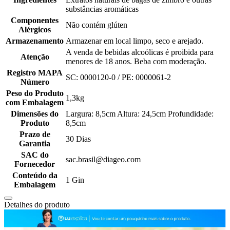
substâncias aromáticas
Componentes
Não contém glúten
Alérgicos
Armazenamento
Armazenar em local limpo, seco e arejado.
A venda de bebidas alcoólicas é proibida para
Atenção
menores de 18 anos. Beba com moderação.
Registro MAPA
SC: 0000120-0 / PE: 0000061-2
Número
Peso do Produto
1,3kg
com Embalagem
Dimensões do
Largura: 8,5cm Altura: 24,5cm Profundidade:
Produto
8,5cm
Prazo de
30 Dias
Garantia
SAC do
sac.brasil@diageo.com
Fornecedor
Conteúdo da
1 Gin
Embalagem
Detalhes do produto