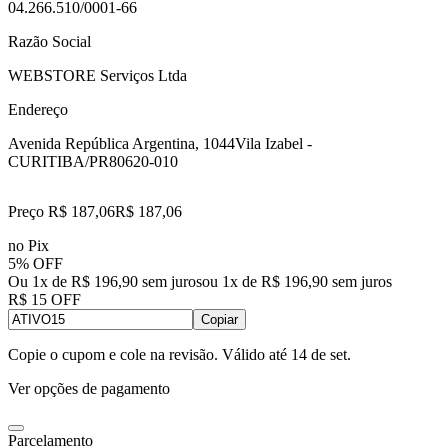
04.266.510/0001-66
Razão Social
WEBSTORE Serviços Ltda
Endereço
Avenida República Argentina, 1044
Vila Izabel -
CURITIBA/PR
80620-010
Preço R$ 187,06
R$
187
,
06
no Pix
5% OFF
Ou 1x de R$ 196,90 sem juros
ou
1
x de
R$ 196,90
sem juros
R$ 15 OFF
Copiar
Copie o cupom e cole na revisão. Válido até
14 de set
.
Ver opções de pagamento
Parcelamento