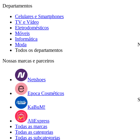
Departamentos
Celulares e Smartphones
TV e Vídeo
Eletrodomésticos
Móveis
Informática
Moda
N
Todos os departamentos
Nossas marcas e parceiros
Netshoes
Epoca Cosméticos
S
KaBuM!
AliExpress
Todas as marcas
Todas as categorias
Todas as subcategorias