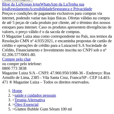
Blog da Lu
Nossas lojas
WhatsApp da Lu
Tenha sua
loja
Regulamento
Acessibilidade
Segurança e Privacidade
Preços e condições de pagamento exclusivos para compras via
internet, podendo variar nas lojas físicas. Ofertas válidas na compra
de até 5 peças de cada produto por cliente, até o término dos nossos
estoques para internet. Caso os produtos apresentem divergências de
valores, o preço válido é o da sacola de compras.
O Magazine Luiza atua como correspondente no País, nos termos da
Resolução CMN nº 4.935/2021, e encaminha propostas de cartão de
crédito e operações de crédito para a Luizacred S.A Sociedade de
Crédito, Financiamento e Investimento inscrita no CNPJ sob o nº
02.206.577/0001-80.
Compre pelo chat
ou compre pelo telefone:
0800 773 3838
Magazine Luiza S/A - CNPJ: 47.960.950/1088-36 - Endereço: Rua
Arnulfo de Lima, 2385 - Vila Santa Cruz, Franca/SP - CEP 14.403-
471 ® Magazine Luiza – Todos os direitos reservados.
Home
>
saúde e cuidados pessoais
>
Terapia Alternativa
>
Óleo Essencial
>
Glatten Bubble Gum Sérum 100 ml