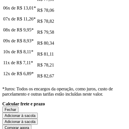
06x de
R$ 13,01
*
R$ 78,06
07x de
R$ 11,26
*
R$ 78,82
08x de
R$ 9,95
*
R$ 79,58
09x de
R$ 8,93
*
R$ 80,34
10x de
R$ 8,11
*
R$ 81,11
11x de
R$ 7,11
*
R$ 78,21
12x de
R$ 6,89
*
R$ 82,67
*Juros: Todos os encargos da operação, como juros, custo de
parcelamento e outras tarifas estão incluídas neste valor.
Calcular frete e prazo
Fechar
Adicionar à sacola
Adicionar à sacola
Comprar agora