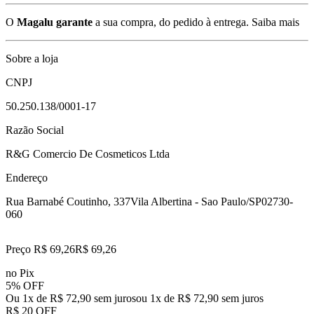
O
Magalu garante
a sua compra, do pedido à entrega.
Saiba mais
Sobre a loja
CNPJ
50.250.138/0001-17
Razão Social
R&G Comercio De Cosmeticos Ltda
Endereço
Rua Barnabé Coutinho, 337
Vila Albertina - Sao Paulo/SP
02730-
060
Preço R$ 69,26
R$
69
,
26
no Pix
5% OFF
Ou 1x de R$ 72,90 sem juros
ou
1
x de
R$ 72,90
sem juros
R$ 20 OFF