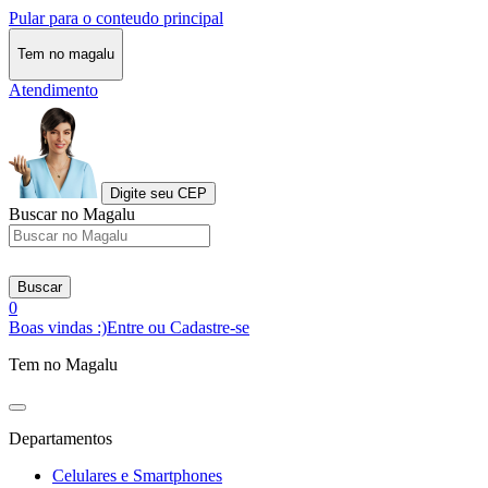
Pular para o conteudo principal
Tem no magalu
Atendimento
Digite seu CEP
Buscar no Magalu
Buscar
0
Boas vindas :)
Entre ou Cadastre-se
Tem no Magalu
Departamentos
Celulares e Smartphones