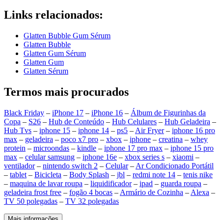
Links relacionados:
Glatten Bubble Gum Sérum
Glatten Bubble
Glatten Gum Sérum
Glatten Gum
Glatten Sérum
Termos mais procurados
Black Friday
–
iPhone 17
–
iPhone 16
–
Álbum de Figurinhas da
Copa
–
S26
–
Hub de Conteúdo
–
Hub Celulares
–
Hub Geladeira
–
Hub Tvs
–
iphone 15
–
iphone 14
–
ps5
–
Air Fryer
–
iphone 16 pro
max
–
geladeira
–
poco x7 pro
–
xbox
–
iphone
–
creatina
–
whey
protein
–
microondas
–
kindle
–
iphone 17 pro max
–
iphone 15 pro
max
–
celular samsung
–
iphone 16e
–
xbox series s
–
xiaomi
–
ventilador
–
nintendo switch 2
–
Celular
–
Ar Condicionado Portátil
–
tablet
–
Bicicleta
–
Body Splash
–
jbl
–
redmi note 14
–
tenis nike
–
maquina de lavar roupa
–
liquidificador
–
ipad
–
guarda roupa
–
geladeira frost free
–
fogão 4 bocas
–
Armário de Cozinha
–
Alexa
–
TV 50 polegadas
–
TV 32 polegadas
Mais informações