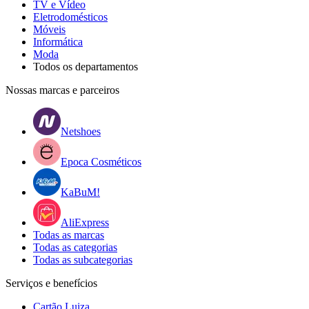
TV e Vídeo
Eletrodomésticos
Móveis
Informática
Moda
Todos os departamentos
Nossas marcas e parceiros
Netshoes
Epoca Cosméticos
KaBuM!
AliExpress
Todas as marcas
Todas as categorias
Todas as subcategorias
Serviços e benefícios
Cartão Luiza