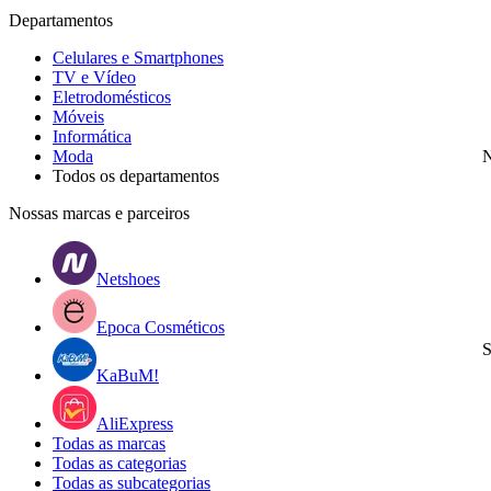
Departamentos
Celulares e Smartphones
TV e Vídeo
Eletrodomésticos
Móveis
Informática
Moda
N
Todos os departamentos
Nossas marcas e parceiros
Netshoes
Epoca Cosméticos
S
KaBuM!
AliExpress
Todas as marcas
Todas as categorias
Todas as subcategorias