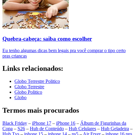
Quebra-cabeça: saiba como escolher
Eu tenho algumas dicas bem legais pra você comprar o tipo certo
pras crianças
Links relacionados:
Globo Terrestre Politico
Globo Terrestre
Globo Politico
Globo
Termos mais procurados
Black Friday
–
iPhone 17
–
iPhone 16
–
Álbum de Figurinhas da
Copa
–
S26
–
Hub de Conteúdo
–
Hub Celulares
–
Hub Geladeira
–
Hub Tvs
–
iphone 15
–
iphone 14
–
ps5
–
Air Fryer
–
iphone 16 pro