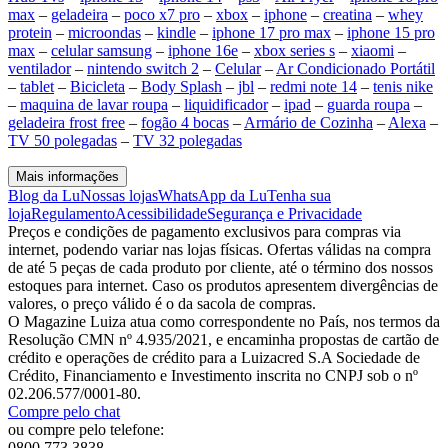
max
–
geladeira
–
poco x7 pro
–
xbox
–
iphone
–
creatina
–
whey
protein
–
microondas
–
kindle
–
iphone 17 pro max
–
iphone 15 pro
max
–
celular samsung
–
iphone 16e
–
xbox series s
–
xiaomi
–
ventilador
–
nintendo switch 2
–
Celular
–
Ar Condicionado Portátil
–
tablet
–
Bicicleta
–
Body Splash
–
jbl
–
redmi note 14
–
tenis nike
–
maquina de lavar roupa
–
liquidificador
–
ipad
–
guarda roupa
–
geladeira frost free
–
fogão 4 bocas
–
Armário de Cozinha
–
Alexa
–
TV 50 polegadas
–
TV 32 polegadas
Mais informações
Blog da Lu
Nossas lojas
WhatsApp da Lu
Tenha sua
loja
Regulamento
Acessibilidade
Segurança e Privacidade
Preços e condições de pagamento exclusivos para compras via
internet, podendo variar nas lojas físicas. Ofertas válidas na compra
de até 5 peças de cada produto por cliente, até o término dos nossos
estoques para internet. Caso os produtos apresentem divergências de
valores, o preço válido é o da sacola de compras.
O Magazine Luiza atua como correspondente no País, nos termos da
Resolução CMN nº 4.935/2021, e encaminha propostas de cartão de
crédito e operações de crédito para a Luizacred S.A Sociedade de
Crédito, Financiamento e Investimento inscrita no CNPJ sob o nº
02.206.577/0001-80.
Compre pelo chat
ou compre pelo telefone:
0800 773 3838