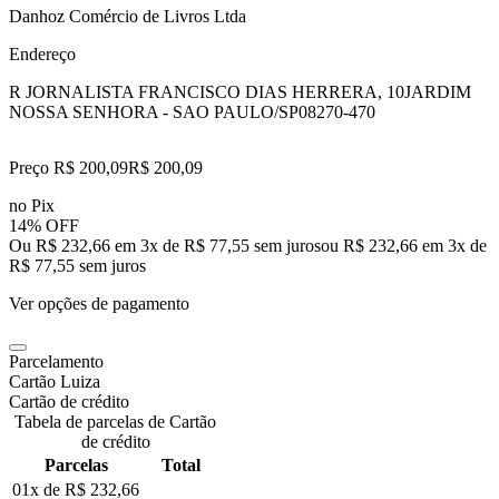
Danhoz Comércio de Livros Ltda
Endereço
R JORNALISTA FRANCISCO DIAS HERRERA, 10
JARDIM
NOSSA SENHORA - SAO PAULO/SP
08270-470
Preço R$ 200,09
R$
200
,
09
no Pix
14% OFF
Ou R$ 232,66 em 3x de R$ 77,55 sem juros
ou
R$ 232,66
em
3
x de
R$ 77,55
sem juros
Ver opções de pagamento
Parcelamento
Cartão Luiza
Cartão de crédito
Tabela de parcelas de Cartão
de crédito
Parcelas
Total
01x de
R$ 232,66