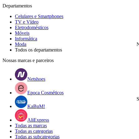
Departamentos
Celulares e Smartphones
TV e Vídeo
Eletrodomésticos
Móveis
Informática
Moda
N
Todos os departamentos
Nossas marcas e parceiros
Netshoes
Epoca Cosméticos
S
KaBuM!
AliExpress
Todas as marcas
Todas as categorias
Todas as subcategorias