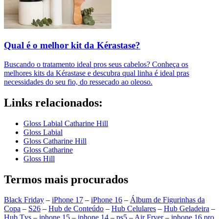
Qual é o melhor kit da Kérastase?
Buscando o tratamento ideal pros seus cabelos? Conheça os
melhores kits da Kérastase e descubra qual linha é ideal pras
necessidades do seu fio, do ressecado ao oleoso.
Links relacionados:
Gloss Labial Catharine Hill
Gloss Labial
Gloss Catharine Hill
Gloss Catharine
Gloss Hill
Termos mais procurados
Black Friday
–
iPhone 17
–
iPhone 16
–
Álbum de Figurinhas da
Copa
–
S26
–
Hub de Conteúdo
–
Hub Celulares
–
Hub Geladeira
–
Hub Tvs
–
iphone 15
–
iphone 14
–
ps5
–
Air Fryer
–
iphone 16 pro