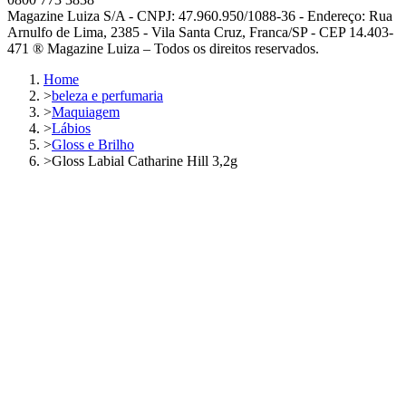
Magazine Luiza S/A - CNPJ: 47.960.950/1088-36 - Endereço: Rua
Arnulfo de Lima, 2385 - Vila Santa Cruz, Franca/SP - CEP 14.403-
471 ® Magazine Luiza – Todos os direitos reservados.
Home
>
beleza e perfumaria
>
Maquiagem
>
Lábios
>
Gloss e Brilho
>
Gloss Labial Catharine Hill 3,2g