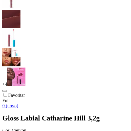
+
4
Favoritar
Full
0 (novo)
Gloss Labial Catharine Hill 3,2g
Cor:
Canyon