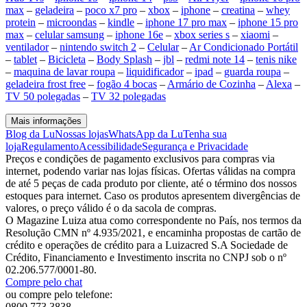
max
–
geladeira
–
poco x7 pro
–
xbox
–
iphone
–
creatina
–
whey
protein
–
microondas
–
kindle
–
iphone 17 pro max
–
iphone 15 pro
max
–
celular samsung
–
iphone 16e
–
xbox series s
–
xiaomi
–
ventilador
–
nintendo switch 2
–
Celular
–
Ar Condicionado Portátil
–
tablet
–
Bicicleta
–
Body Splash
–
jbl
–
redmi note 14
–
tenis nike
–
maquina de lavar roupa
–
liquidificador
–
ipad
–
guarda roupa
–
geladeira frost free
–
fogão 4 bocas
–
Armário de Cozinha
–
Alexa
–
TV 50 polegadas
–
TV 32 polegadas
Mais informações
Blog da Lu
Nossas lojas
WhatsApp da Lu
Tenha sua
loja
Regulamento
Acessibilidade
Segurança e Privacidade
Preços e condições de pagamento exclusivos para compras via
internet, podendo variar nas lojas físicas. Ofertas válidas na compra
de até 5 peças de cada produto por cliente, até o término dos nossos
estoques para internet. Caso os produtos apresentem divergências de
valores, o preço válido é o da sacola de compras.
O Magazine Luiza atua como correspondente no País, nos termos da
Resolução CMN nº 4.935/2021, e encaminha propostas de cartão de
crédito e operações de crédito para a Luizacred S.A Sociedade de
Crédito, Financiamento e Investimento inscrita no CNPJ sob o nº
02.206.577/0001-80.
Compre pelo chat
ou compre pelo telefone:
0800 773 3838