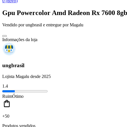
0 (novo)
Gpu Powercolor Amd Radeon Rx 7600 8g
Vendido por
ungbrasil
e entregue por
Magalu
Informações da loja
ungbrasil
Lojista Magalu desde 2025
1.4
Ruim
Ótimo
+50
Produtos vendidos