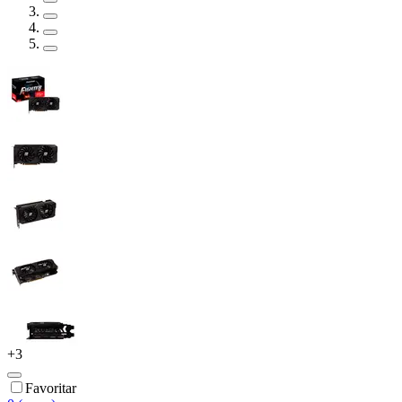
+
3
Favoritar