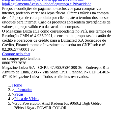
loja
Regulamento
Acessibilidade
Segurança e Privacidade
Preços e condições de pagamento exclusivos para compras via
internet, podendo variar nas lojas físicas. Ofertas válidas na compra
de até 5 peças de cada produto por cliente, até o término dos nossos
estoques para internet. Caso os produtos apresentem divergências de
valores, o preço válido é o da sacola de compras.
O Magazine Luiza atua como correspondente no País, nos termos da
Resolução CMN nº 4.935/2021, e encaminha propostas de cartão de
crédito e operações de crédito para a Luizacred S.A Sociedade de
Crédito, Financiamento e Investimento inscrita no CNPJ sob o nº
02.206.577/0001-80.
Compre pelo chat
ou compre pelo telefone:
0800 773 3838
Magazine Luiza S/A - CNPJ: 47.960.950/1088-36 - Endereço: Rua
Arnulfo de Lima, 2385 - Vila Santa Cruz, Franca/SP - CEP 14.403-
471 ® Magazine Luiza – Todos os direitos reservados.
Home
>
informática
>
Peças
>
Placa de Vídeo
>
Gpu Powercolor Amd Radeon Rx 9060xt 16gb Gddr6
128bits 16g-a - POWER COLOR