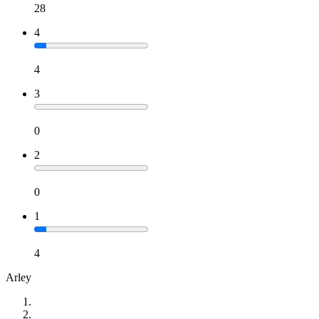
28
4
4
3
0
2
0
1
4
Arley