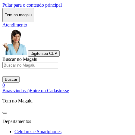
Pular para o conteudo principal
Tem no magalu
Atendimento
Digite seu CEP
Buscar no Magalu
Buscar
0
Boas vindas :)
Entre ou Cadastre-se
Tem no Magalu
Departamentos
Celulares e Smartphones