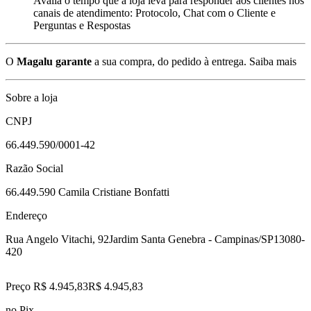
Avalia o tempo que a loja leva para responder aos clientes nos
canais de atendimento: Protocolo, Chat com o Cliente e
Perguntas e Respostas
O
Magalu garante
a sua compra, do pedido à entrega.
Saiba mais
Sobre a loja
CNPJ
66.449.590/0001-42
Razão Social
66.449.590 Camila Cristiane Bonfatti
Endereço
Rua Angelo Vitachi, 92
Jardim Santa Genebra - Campinas/SP
13080-
420
Preço R$ 4.945,83
R$
4.945
,
83
no Pix