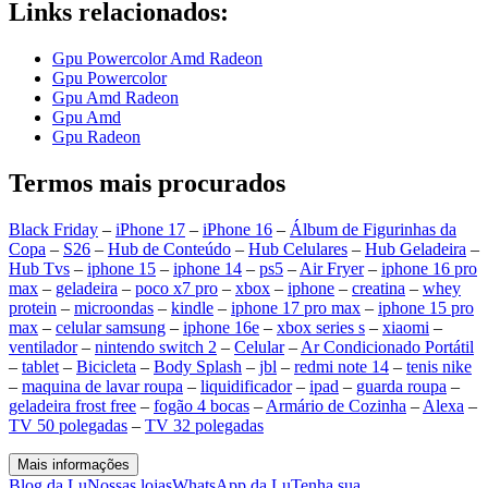
Links relacionados:
Gpu Powercolor Amd Radeon
Gpu Powercolor
Gpu Amd Radeon
Gpu Amd
Gpu Radeon
Termos mais procurados
Black Friday
–
iPhone 17
–
iPhone 16
–
Álbum de Figurinhas da
Copa
–
S26
–
Hub de Conteúdo
–
Hub Celulares
–
Hub Geladeira
–
Hub Tvs
–
iphone 15
–
iphone 14
–
ps5
–
Air Fryer
–
iphone 16 pro
max
–
geladeira
–
poco x7 pro
–
xbox
–
iphone
–
creatina
–
whey
protein
–
microondas
–
kindle
–
iphone 17 pro max
–
iphone 15 pro
max
–
celular samsung
–
iphone 16e
–
xbox series s
–
xiaomi
–
ventilador
–
nintendo switch 2
–
Celular
–
Ar Condicionado Portátil
–
tablet
–
Bicicleta
–
Body Splash
–
jbl
–
redmi note 14
–
tenis nike
–
maquina de lavar roupa
–
liquidificador
–
ipad
–
guarda roupa
–
geladeira frost free
–
fogão 4 bocas
–
Armário de Cozinha
–
Alexa
–
TV 50 polegadas
–
TV 32 polegadas
Mais informações
Blog da Lu
Nossas lojas
WhatsApp da Lu
Tenha sua