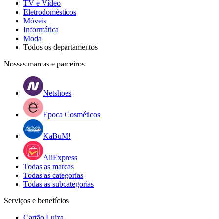
TV e Vídeo
Eletrodomésticos
Móveis
Informática
Moda
Todos os departamentos
Nossas marcas e parceiros
Netshoes
Epoca Cosméticos
KaBuM!
AliExpress
Todas as marcas
Todas as categorias
Todas as subcategorias
Serviços e benefícios
Cartão Luiza