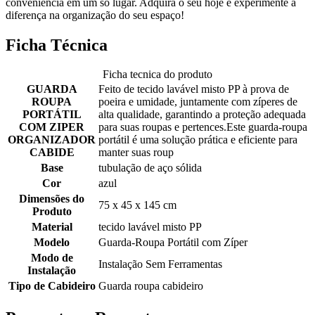
conveniência em um só lugar. Adquira o seu hoje e experimente a
diferença na organização do seu espaço!
Ficha Técnica
Ficha tecnica do produto
GUARDA
Feito de tecido lavável misto PP à prova de
ROUPA
poeira e umidade, juntamente com zíperes de
PORTÁTIL
alta qualidade, garantindo a proteção adequada
COM ZIPER
para suas roupas e pertences.Este guarda-roupa
ORGANIZADOR
portátil é uma solução prática e eficiente para
CABIDE
manter suas roup
Base
tubulação de aço sólida
Cor
azul
Dimensões do
75 x 45 x 145 cm
Produto
Material
tecido lavável misto PP
Modelo
Guarda-Roupa Portátil com Zíper
Modo de
Instalação Sem Ferramentas
Instalação
Tipo de Cabideiro
Guarda roupa cabideiro