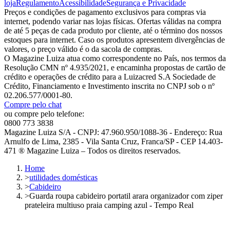
loja
Regulamento
Acessibilidade
Segurança e Privacidade
Preços e condições de pagamento exclusivos para compras via
internet, podendo variar nas lojas físicas. Ofertas válidas na compra
de até 5 peças de cada produto por cliente, até o término dos nossos
estoques para internet. Caso os produtos apresentem divergências de
valores, o preço válido é o da sacola de compras.
O Magazine Luiza atua como correspondente no País, nos termos da
Resolução CMN nº 4.935/2021, e encaminha propostas de cartão de
crédito e operações de crédito para a Luizacred S.A Sociedade de
Crédito, Financiamento e Investimento inscrita no CNPJ sob o nº
02.206.577/0001-80.
Compre pelo chat
ou compre pelo telefone:
0800 773 3838
Magazine Luiza S/A - CNPJ: 47.960.950/1088-36 - Endereço: Rua
Arnulfo de Lima, 2385 - Vila Santa Cruz, Franca/SP - CEP 14.403-
471 ® Magazine Luiza – Todos os direitos reservados.
Home
>
utilidades domésticas
>
Cabideiro
>
Guarda roupa cabideiro portatil arara organizador com ziper
prateleira multiuso praia camping azul - Tempo Real