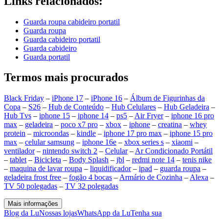
Links relacionados:
Guarda roupa cabideiro portatil
Guarda roupa
Guarda cabideiro portatil
Guarda cabideiro
Guarda portatil
Termos mais procurados
Black Friday
–
iPhone 17
–
iPhone 16
–
Álbum de Figurinhas da
Copa
–
S26
–
Hub de Conteúdo
–
Hub Celulares
–
Hub Geladeira
–
Hub Tvs
–
iphone 15
–
iphone 14
–
ps5
–
Air Fryer
–
iphone 16 pro
max
–
geladeira
–
poco x7 pro
–
xbox
–
iphone
–
creatina
–
whey
protein
–
microondas
–
kindle
–
iphone 17 pro max
–
iphone 15 pro
max
–
celular samsung
–
iphone 16e
–
xbox series s
–
xiaomi
–
ventilador
–
nintendo switch 2
–
Celular
–
Ar Condicionado Portátil
–
tablet
–
Bicicleta
–
Body Splash
–
jbl
–
redmi note 14
–
tenis nike
–
maquina de lavar roupa
–
liquidificador
–
ipad
–
guarda roupa
–
geladeira frost free
–
fogão 4 bocas
–
Armário de Cozinha
–
Alexa
–
TV 50 polegadas
–
TV 32 polegadas
Mais informações
Blog da Lu
Nossas lojas
WhatsApp da Lu
Tenha sua