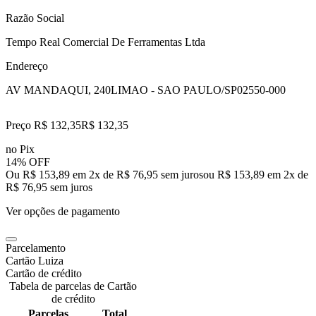
Razão Social
Tempo Real Comercial De Ferramentas Ltda
Endereço
AV MANDAQUI, 240
LIMAO - SAO PAULO/SP
02550-000
Preço R$ 132,35
R$
132
,
35
no Pix
14% OFF
Ou R$ 153,89 em 2x de R$ 76,95 sem juros
ou
R$ 153,89
em
2
x de
R$ 76,95
sem juros
Ver opções de pagamento
Parcelamento
Cartão Luiza
Cartão de crédito
Tabela de parcelas de Cartão
de crédito
Parcelas
Total