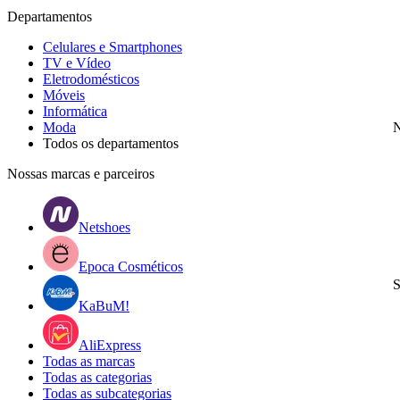
Departamentos
Celulares e Smartphones
TV e Vídeo
Eletrodomésticos
Móveis
Informática
Moda
N
Todos os departamentos
Nossas marcas e parceiros
Netshoes
Epoca Cosméticos
S
KaBuM!
AliExpress
Todas as marcas
Todas as categorias
Todas as subcategorias